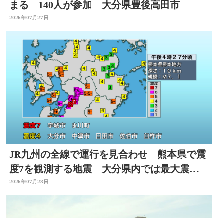
まる 140人が参加 大分県豊後高田市
2026年07月27日
JR九州の全線で運行を見合わせ 熊本県で震
度7を観測する地震 大分県内では最大震度4
を観測
2026年07月28日