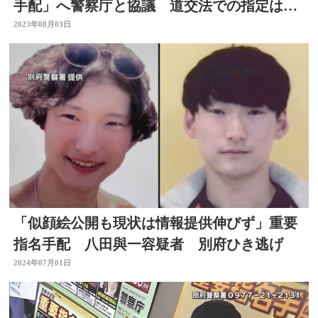
手配」へ警察庁と協議 道交法での指定は異
例のケースに
2023年08月03日
「似顔絵公開も現状は情報提供伸びず」重要
指名手配 八田與一容疑者 別府ひき逃げ
2024年07月01日