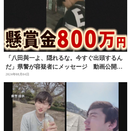
「八田與一よ、隠れるな。今すぐ出頭するん
だ」県警が容疑者にメッセージ 動画公開し
追い詰める
2024年08月04日