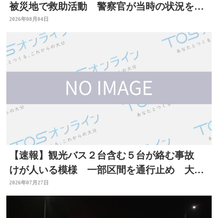
被災地で救助活動 警察官が当時の状況を語
る 大分
2026年08月04日
【速報】観光バス２台含む５台が絡む事故
けが人いる模様 一部区間を通行止め 大分
自動車道
2026年07月27日