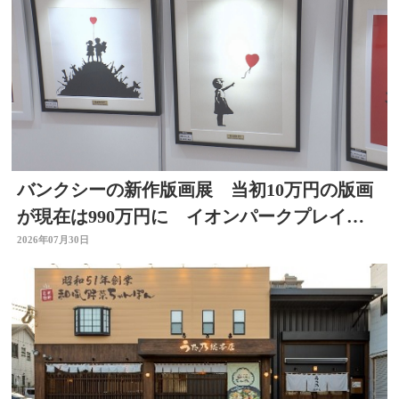
バンクシーの新作版画展 当初10万円の版画
が現在は990万円に イオンパークプレイス
大分店で開催中
2026年07月30日