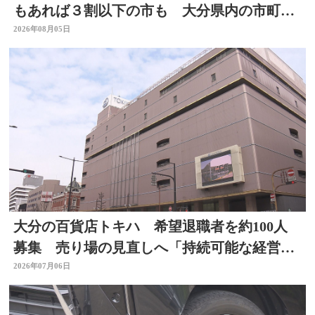
もあれば３割以下の市も 大分県内の市町村
を調査
2026年08月05日
大分の百貨店トキハ 希望退職者を約100人
募集 売り場の見直しへ「持続可能な経営体
制構築のため」
2026年07月06日