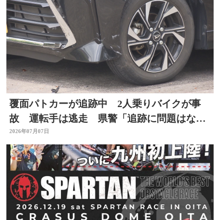
覆面パトカーが追跡中 2人乗りバイクが事
故 運転手は逃走 県警「追跡に問題はな
い」大分
2026年07月07日