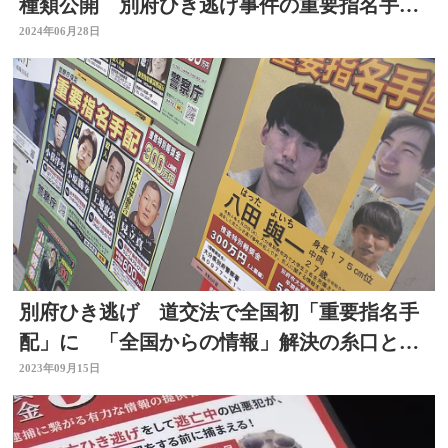
種類公開 別府ひき逃げ事件の重要指名手
配
2024年06月28日
別府ひき逃げ 道交法で全国初「重要指名手
配」に 「全国からの情報」解決の糸口とな
ったケースも【大分】
2023年09月15日