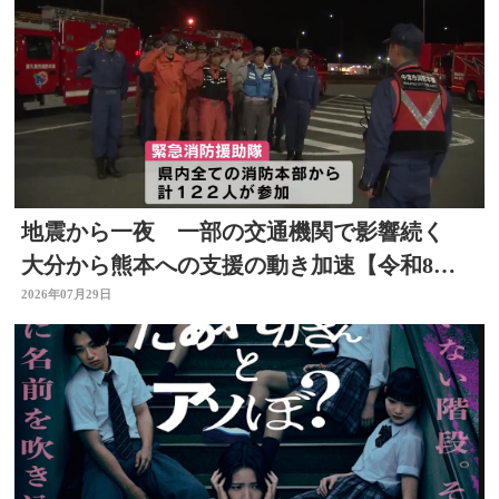
地震から一夜 一部の交通機関で影響続く
大分から熊本への支援の動き加速【令和8年
熊本地震】
2026年07月29日