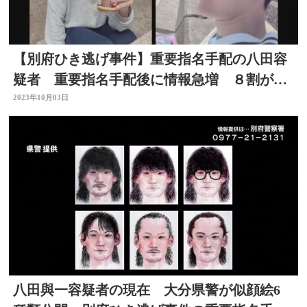
【別府ひき逃げ事件】重要指名手配の八田容
疑者 重要指名手配後に情報急増 ８割が県
外から 大分
2023年10月03日
八田與一容疑者の現在 大分県警が似顔絵6