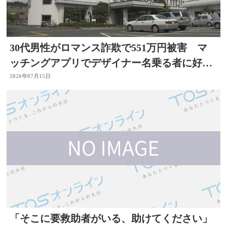
30代男性がロマンス詐欺で551万円被害 マ
ッチングアプリでデザイナー名乗る者に好意
抱く 大分
2026年07月15日
「そこに要救助者がいる、助けてください」