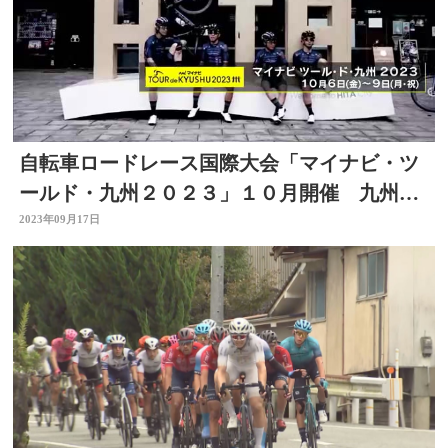
自転車ロードレース国際大会「マイナビ・ツ
ールド・九州２０２３」１０月開催 九州の
魅力を世界へ【大分】
2023年09月17日