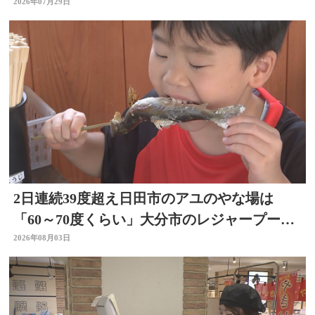
2026年07月29日
2日連続39度超え日田市のアユのやな場は
「60～70度くらい」大分市のレジャープール
も賑わう 大分
2026年08月03日