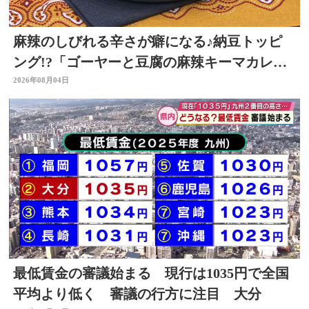
麻辣のしびれる辛さが癖になる♪納豆トッピ
ング!?「ゴーヤーと豆腐の麻辣キーマカレ
ー」～開店！キッチン別府ちゃん～
2026年08月04日
最低賃金の審議始まる 現行は1035円で全国
平均より低く 審議の行方に注目 大分