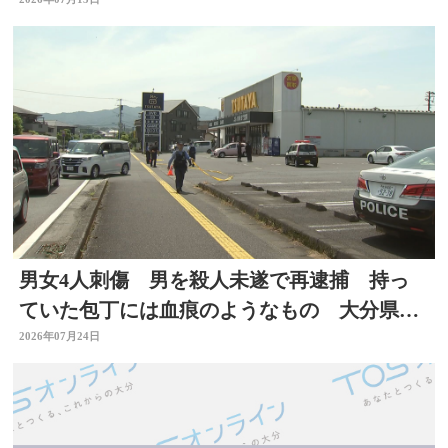
抱く 大分
男女4人刺傷 男を殺人未遂で再逮捕 持っ
ていた包丁には血痕のようなもの 大分県佐
伯市
2026年07月24日