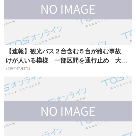
【速報】観光バス２台含む５台が絡む事故
けが人いる模様 一部区間を通行止め 大分
自動車道
2026年07月27日