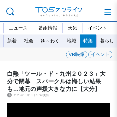
ニュース
番組情報
天気
イベント
新着
社会
ゆ～わく
地域
特集
暮らし
VR映像
イベント
白熱「ツール・ド・九州２０２３」大
分で閉幕 スパークルは悔しい結果
も…地元の声援大きな力に【大分】
2023年10月10日 18:40更新