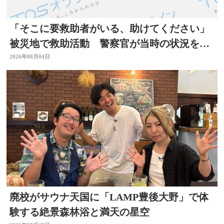
「そこに要救助者がいる、助けてください」
被災地で救助活動 警察官が当時の状況を語
る 大分
2026年08月04日
廃校がサウナ天国に「LAMP豊後大野」で体
験する絶景森林浴と満天の星空