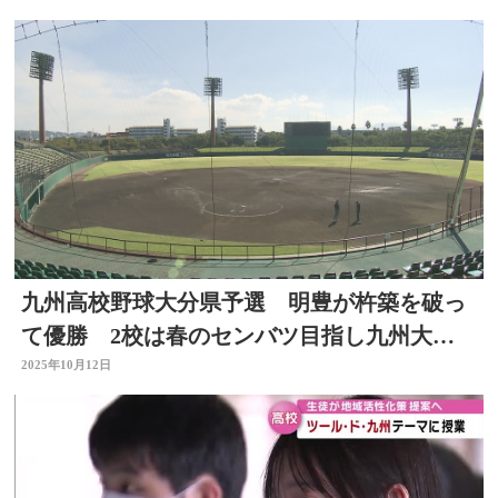
九州高校野球大分県予選 明豊が杵築を破っ
て優勝 2校は春のセンバツ目指し九州大会
に出場へ
2025年10月12日