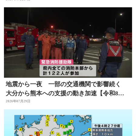
地震から一夜 一部の交通機関で影響続く
大分から熊本への支援の動き加速【令和8年
熊本地震】
2026年07月29日