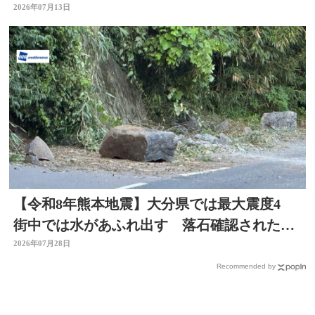
2026年07月13日
【令和8年熊本地震】大分県では最大震度4
街中では水があふれ出す 落石確認されたと
ころも
2026年07月28日
Recommended by