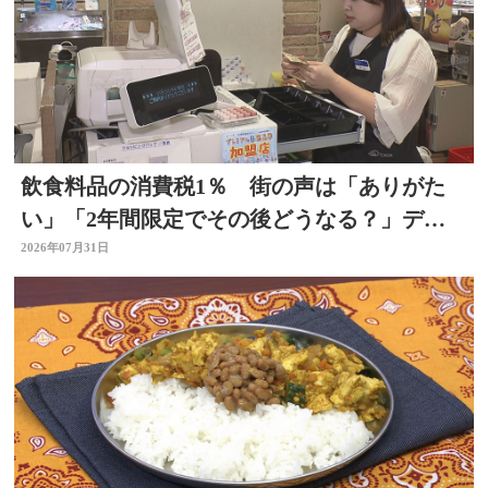
飲食料品の消費税1％ 街の声は「ありがた
い」「2年間限定でその後どうなる？」デパ
ートの反応は 大分
2026年07月31日