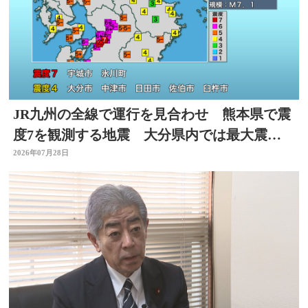
JR九州の全線で運行を見合わせ 熊本県で震
度7を観測する地震 大分県内では最大震度4
を観測
2026年07月28日