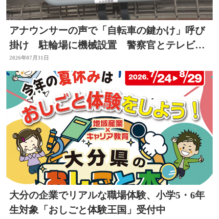
アナウンサーの声で「自転車の鍵かけ」呼び
掛け 駐輪場に機械設置 警察官とテレビ局
がタッグ 大分
2026年07月31日
大分の企業でリアルな職場体験、小学5・6年
生対象「おしごと体験王国」受付中