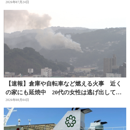
2026年07月24日
【速報】倉庫や自転車など燃える火事 近く
の家にも延焼中 20代の女性は逃げ出して無
事 大分
2026年08月04日