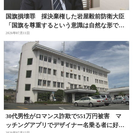
国旗損壊罪 採決棄権した岩屋毅前防衛大臣
「国旗を尊重するという意識は自然な形で育
まれるべきもの」大分
2026年07月11日
30代男性がロマンス詐欺で551万円被害 マ
ッチングアプリでデザイナー名乗る者に好意
2026年07月15日