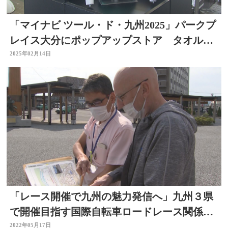
「マイナビ ツール・ド・九州2025」パークプ
レイス大分にポップアップストア タオルや
ピンバッジ販売
2025年02月14日
「レース開催で九州の魅力発信へ」九州３県
で開催目指す国際自転車ロードレース関係
者 大分視察に
2022年05月17日