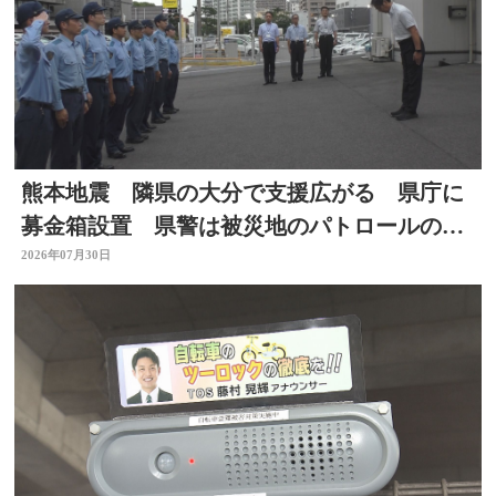
熊本地震 隣県の大分で支援広がる 県庁に
募金箱設置 県警は被災地のパトロールのた
め部隊を派遣
2026年07月30日