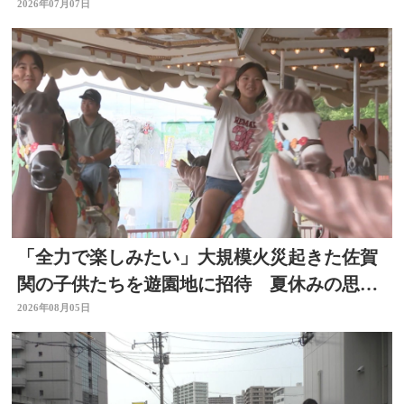
2026年07月07日
「全力で楽しみたい」大規模火災起きた佐賀
関の子供たちを遊園地に招待 夏休みの思い
出作りに 大分
2026年08月05日