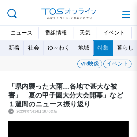
ニュース
番組情報
天気
イベント
新着
社会
ゆ～わく
地域
特集
暮らし
VR映像
イベント
「県内襲った大雨…各地で甚大な被
害」「夏の甲子園大分大会開幕」など
１週間のニュース振り返り
2023年07月14日 18:40更新