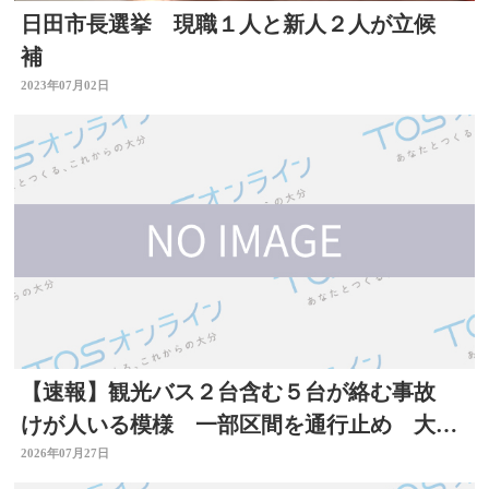
日田市長選挙 現職１人と新人２人が立候
補
2023年07月02日
【速報】観光バス２台含む５台が絡む事故
けが人いる模様 一部区間を通行止め 大分
自動車道
2026年07月27日