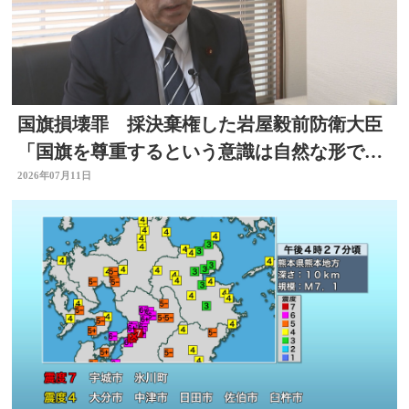
国旗損壊罪 採決棄権した岩屋毅前防衛大臣
「国旗を尊重するという意識は自然な形で育
まれるべきもの」大分
2026年07月11日