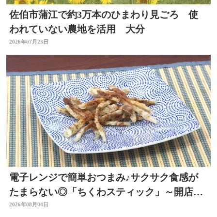
佐伯市蒲江で約3万本のひまわり見ごろ 使
われていない農地を活用 大分
2026年07月23日
電子レンジで簡単おつまみ♪サクサク食感が
たまらない◎「ちくわスティック」～開店！
キッチン別府ちゃん～
2026年08月04日