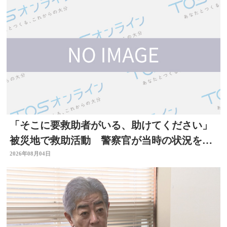
「そこに要救助者がいる、助けてください」
被災地で救助活動 警察官が当時の状況を語
る 大分
2026年08月04日