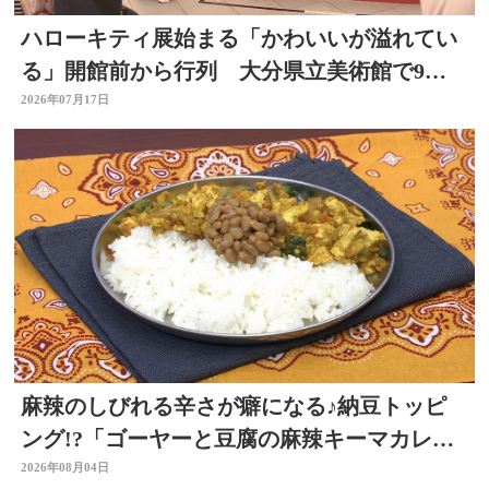
ハローキティ展始まる「かわいいが溢れてい
る」開館前から行列 大分県立美術館で9月
23日まで
2026年07月17日
麻辣のしびれる辛さが癖になる♪納豆トッピ
ング!?「ゴーヤーと豆腐の麻辣キーマカレ
ー」～開店！キッチン別府ちゃん～
2026年08月04日