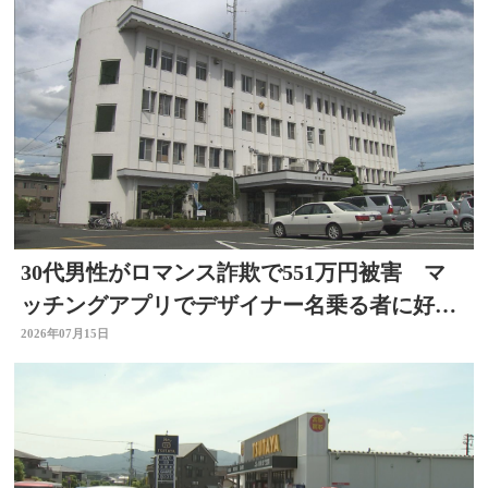
30代男性がロマンス詐欺で551万円被害 マ
ッチングアプリでデザイナー名乗る者に好意
抱く 大分
2026年07月15日