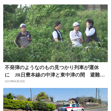
不発弾のようなのもの見つかり列車が運休
に JR日豊本線の中津と東中津の間 避難所
も開設 大分
2025年06月18日