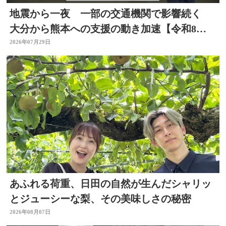
地震から一夜 一部の交通機関で影響続く
大分から熊本への支援の動き加速【令和8年
熊本地震】
2026年07月29日
あふれる荷重、日田の自然が生んだシャリッ
とジューシーな梨、その美味しさの秘密
2026年08月07日