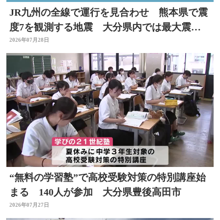
JR九州の全線で運行を見合わせ 熊本県で震
度7を観測する地震 大分県内では最大震度4
を観測
2026年07月28日
“無料の学習塾”で高校受験対策の特別講座始
まる 140人が参加 大分県豊後高田市
2026年07月27日