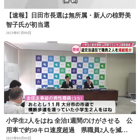
【速報】日田市長選は無所属・新人の椋野美
智子氏が初当選
2023年07月09日
小学生2人をはね 全治1週間のけがさせる 公
用車で約50キロ速度超過 県職員2人を減給
処分 大分
2025年04月04日