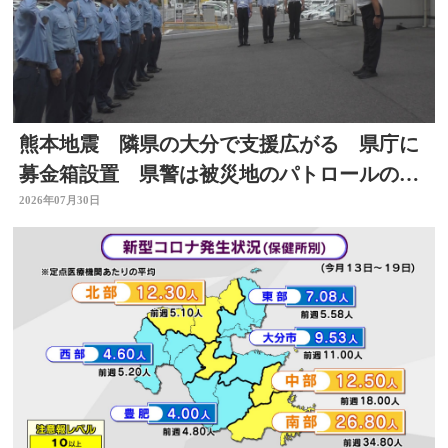
熊本地震 隣県の大分で支援広がる 県庁に
募金箱設置 県警は被災地のパトロールのた
め部隊を派遣
2026年07月30日