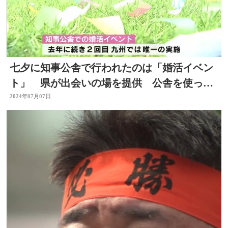
七夕に知事公舎で行われたのは「婚活イベン
ト」 県が出会いの場を提供 公舎を使った
のは九州で唯一 大分
2024年07月07日