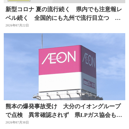
新型コロナ 夏の流行続く 県内でも注意報レ
ベル続く 全国的にも九州で流行目立つ 大
分
2026年07月22日
熊本の爆発事故受け 大分のイオングループ
で点検 異常確認されず 県LPガス協会も安
全点検を通知
2026年07月30日