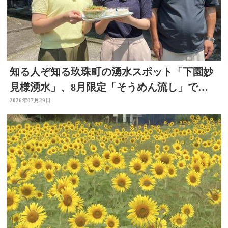
知る人ぞ知る玖珠町の湧水スポット「下園妙
見様湧水」、8月限定「そうめん流し」で涼
を求めて
2026年07月29日