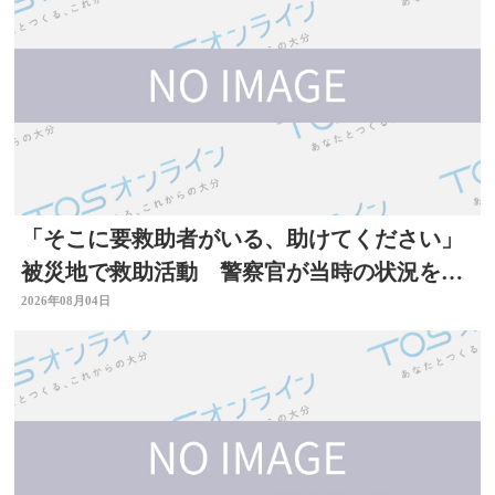
「そこに要救助者がいる、助けてください」
被災地で救助活動 警察官が当時の状況を語
る 大分
2026年08月04日