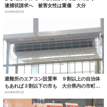
逮捕状請求へ 被害女性は重傷 大分
2026年08月05日
避難所のエアコン設置率 ９割以上の自治体
もあれば３割以下の市も 大分県内の市町村
を調査
2026年08月05日