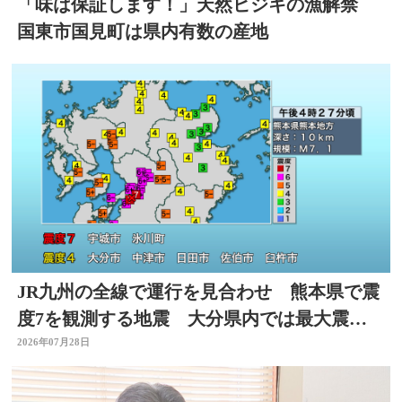
「味は保証します！」天然ヒジキの漁解禁
国東市国見町は県内有数の産地
JR九州の全線で運行を見合わせ 熊本県で震
度7を観測する地震 大分県内では最大震度4
を観測
2026年07月28日