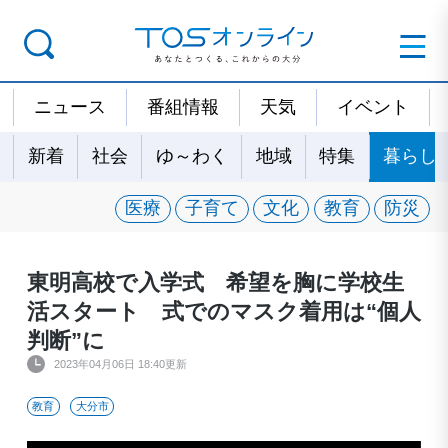
ニュース
番組情報
天気
イベント
新着
社会
ゆ～わく
地域
特集
暮らし
医療
子育て
文化
教育
防災
東明高校で入学式 希望を胸に学校生
活スタート 式でのマスク着用は“個人
判断”に
2023年04月06日 18:40更新
教育
大分市