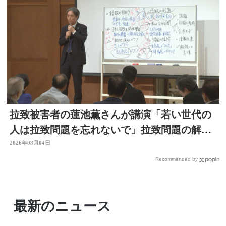
拉致被害者の蓮池薫さんが講演「若い世代の
人は拉致問題を忘れないで」拉致問題の解決
訴える
2026年08月04日
Recommended by
最新のニュース