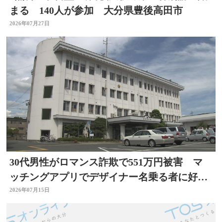
まる 140人が参加 大分県豊後高田市
2026年07月27日
30代男性がロマンス詐欺で551万円被害 マ
ッチングアプリでデザイナー名乗る者に好意
抱く 大分
2026年07月15日