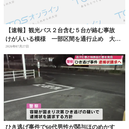
【速報】観光バス２台含む５台が絡む事故
けが人いる模様 一部区間を通行止め 大分
自動車道
2026年07月27日
ひき逃げ事件で60代男性が関与ほのめかす