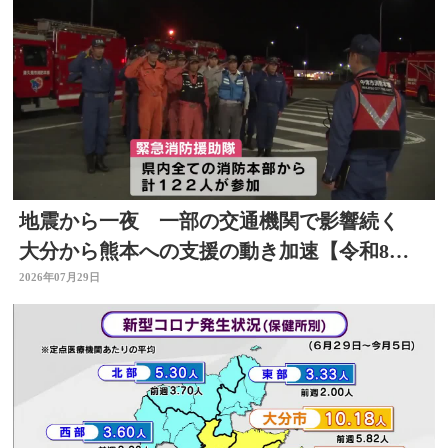
地震から一夜 一部の交通機関で影響続く
大分から熊本への支援の動き加速【令和8年
熊本地震】
2026年07月29日