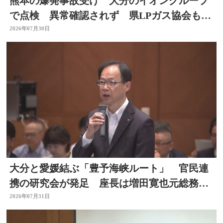
熊本の爆発事故受け 大分のイオングループ
で点検 異常確認されず 県LPガス協会も安
全点検を通知
2026年07月30日
大分と愛媛結ぶ「豊予海峡ルート」 官民連
携の研究会が発足 座長は増田寛也元総務大
臣 大分
2026年07月31日