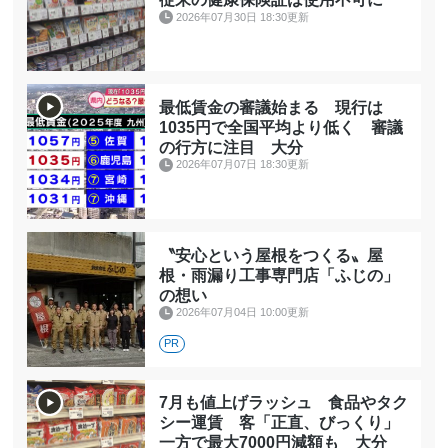
2026年07月30日 18:30更新
最低賃金の審議始まる 現行は
1035円で全国平均より低く 審議
の行方に注目 大分
2026年07月07日 18:30更新
〝安心という屋根をつくる〟屋
根・雨漏り工事専門店「ふじの」
の想い
2026年07月04日 10:00更新
PR
7月も値上げラッシュ 食品やタク
シー運賃 客「正直、びっくり」
一方で最大7000円減額も 大分