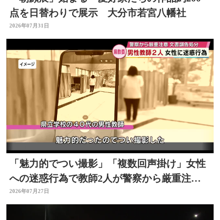
点を日替わりで展示 大分市若宮八幡社
2026年07月31日
「魅力的でつい撮影」「複数回声掛け」女性
への迷惑行為で教師2人が警察から厳重注
意 文書訓告に 大分
2026年07月27日