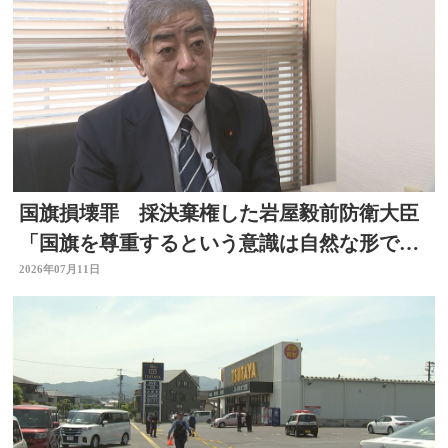
国旗損壊罪 採決棄権した岩屋毅前防衛大臣
「国旗を尊重するという意識は自然な形で育
まれるべきもの」大分
2026年07月11日