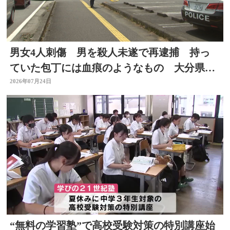
男女4人刺傷 男を殺人未遂で再逮捕 持っ
ていた包丁には血痕のようなもの 大分県佐
伯市
2026年07月24日
“無料の学習塾”で高校受験対策の特別講座始