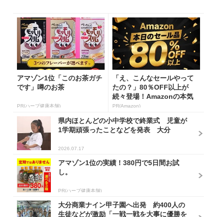
アマゾン1位「このお茶ガチ
「え、こんなセールやって
です」噂のお茶
たの？」80％OFF以上が
続々登場！Amazonの本気
が...
PR(ハーブ健康本舗)
PR(Amazon)
県内ほとんどの小中学校で終業式 児童が
1学期頑張ったことなどを発表 大分
2026.07.17
アマゾン1位の実績！380円で5日間お試
し。
PR(ハーブ健康本舗)
大分商業ナイン甲子園へ出発 約400人の
生徒などが激励「一戦一戦を大事に優勝を