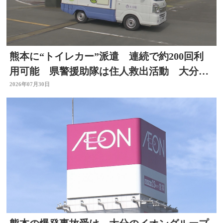
熊本に“トイレカー”派遣 連続で約200回利
用可能 県警援助隊は住人救出活動 大分か
ら支援の輪広がる
2026年07月30日