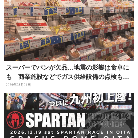
スーパーでパンが欠品…地震の影響は食卓に
も 商業施設などでガス供給設備の点検も進
む 大分
2026年08月04日