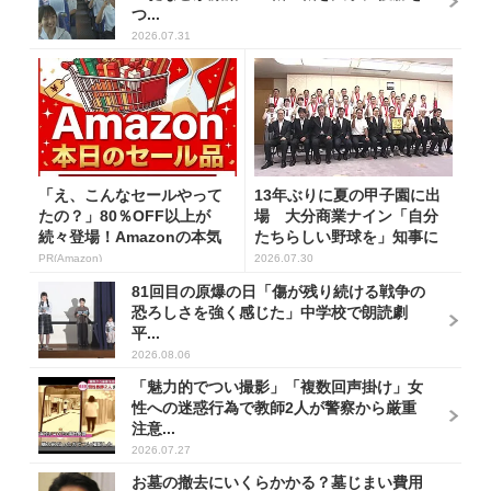
つ...
2026.07.31
「え、こんなセールやって
13年ぶりに夏の甲子園に出
たの？」80％OFF以上が
場 大分商業ナイン「自分
続々登場！Amazonの本気
たちらしい野球を」知事に
が...
活躍を...
PR(Amazon)
2026.07.30
81回目の原爆の日「傷が残り続ける戦争の
恐ろしさを強く感じた」中学校で朗読劇
平...
2026.08.06
「魅力的でつい撮影」「複数回声掛け」女
性への迷惑行為で教師2人が警察から厳重
注意...
2026.07.27
お墓の撤去にいくらかかる？墓じまい費用