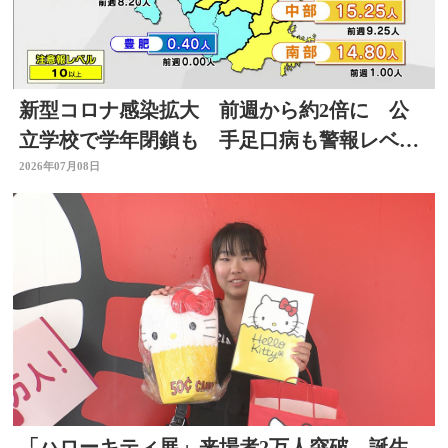
新型コロナ感染拡大 前週から約2倍に 公
立学校で学年閉鎖も 手足口病も警報レベル
上回る 大分
2026年07月08日
「ハローキティ展」来場者2万人突破 誕生