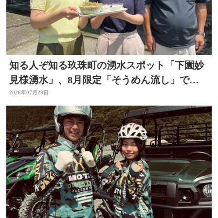
知る人ぞ知る玖珠町の湧水スポット「下園妙
見様湧水」、8月限定「そうめん流し」で涼
を求めて
2026年07月29日