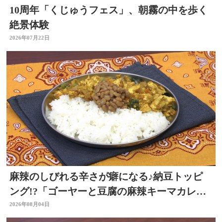
10周年「くじゅうフェス」、朝霧の中を歩く
絶景体験
2026年07月22日
麻辣のしびれる辛さが癖になる♪納豆トッピ
ング!?「ゴーヤーと豆腐の麻辣キーマカレ
ー」～開店！キッチン別府ちゃん～
2026年08月04日