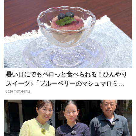
暑い日にでもペロっと食べられる！ひんやり
スイーツ♪「ブルーベリーのマシュマロミル
クアイス」 ～開店！キッチン別府ちゃん～
2026年07月07日