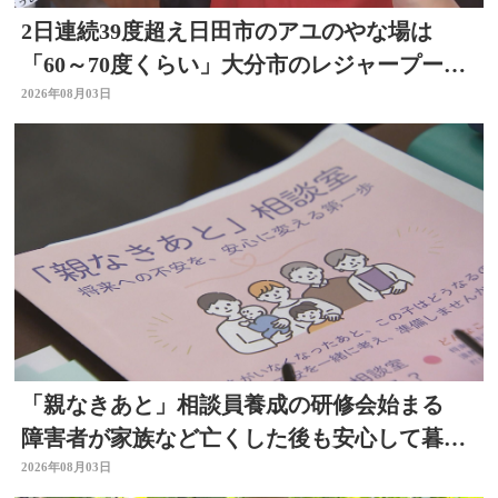
2日連続39度超え日田市のアユのやな場は
「60～70度くらい」大分市のレジャープール
も賑わう 大分
2026年08月03日
「親なきあと」相談員養成の研修会始まる
障害者が家族など亡くした後も安心して暮ら
せるように 大分
2026年08月03日