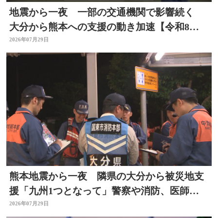
地震から一夜 一部の交通機関で影響続く
大分から熊本への支援の動き加速【令和8年
熊本地震】
2026年07月29日
熊本地震から一夜 隣県の大分から被災地支
援「九州1つとなって」警察や消防、医師、
看護師、水道局など
2026年07月29日