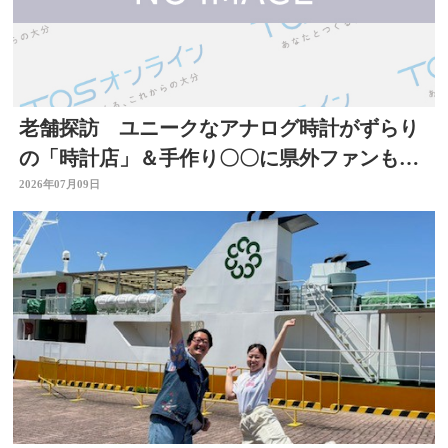
老舗探訪 ユニークなアナログ時計がずらり
の「時計店」＆手作り〇〇に県外ファンもい
る「酒店」 大分
2026年07月09日