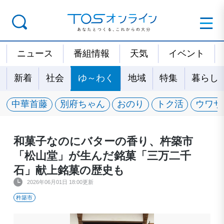
ニュース
番組情報
天気
イベント
新着
社会
ゆ～わく
地域
特集
暮らし
中華首藤
別府ちゃん
おのり
トク活
ウワサ
和菓子なのにバターの香り、杵築市
「松山堂」が生んだ銘菓「三万二千
石」献上銘菓の歴史も
2026年06月01日 18:00更新
杵築市