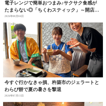
電子レンジで簡単おつまみ♪サクサク食感が
たまらない◎「ちくわスティック」～開店！
キッチン別府ちゃん～
2026年08月04日
今すぐ行かなきゃ損、杵築市のジェラートと
わらび餅で夏の暑さを撃退
2026年07月15日