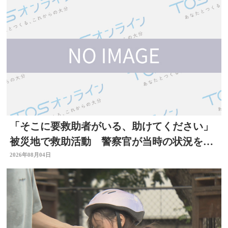
「そこに要救助者がいる、助けてください」
被災地で救助活動 警察官が当時の状況を語
る 大分
2026年08月04日