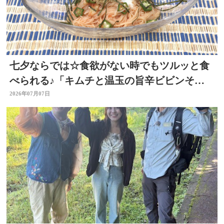
七夕ならでは☆食欲がない時でもツルッと食
べられる♪「キムチと温玉の旨辛ビビンそう
めん」 ～開店！キッチン別府ちゃん～
2026年07月07日