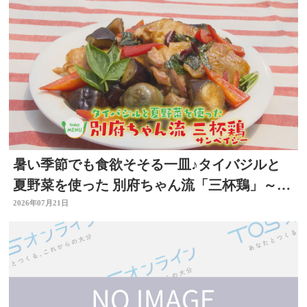
暑い季節でも食欲そそる一皿♪タイバジルと
夏野菜を使った 別府ちゃん流「三杯鶏」～開
店！キッチン別府ちゃん～
2026年07月21日