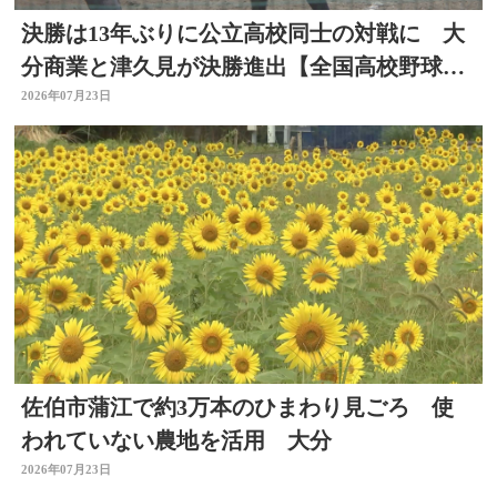
決勝は13年ぶりに公立高校同士の対戦に 大
分商業と津久見が決勝進出【全国高校野球選
手権大分大会】
2026年07月23日
佐伯市蒲江で約3万本のひまわり見ごろ 使
われていない農地を活用 大分
2026年07月23日