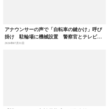
アナウンサーの声で「自転車の鍵かけ」呼び
掛け 駐輪場に機械設置 警察官とテレビ局
がタッグ 大分
2026年07月31日