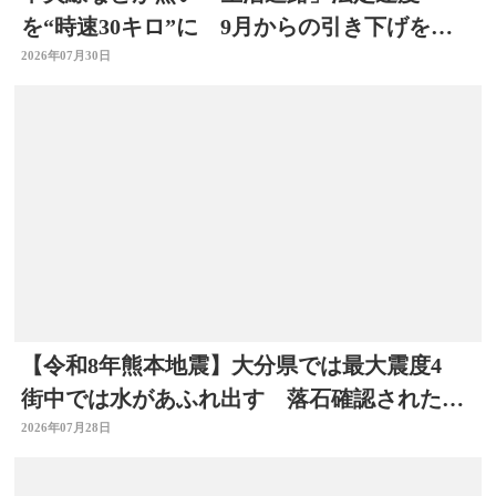
を“時速30キロ”に 9月からの引き下げを前
に警察官が街頭啓発
2026年07月30日
【令和8年熊本地震】大分県では最大震度4
街中では水があふれ出す 落石確認されたと
ころも
2026年07月28日