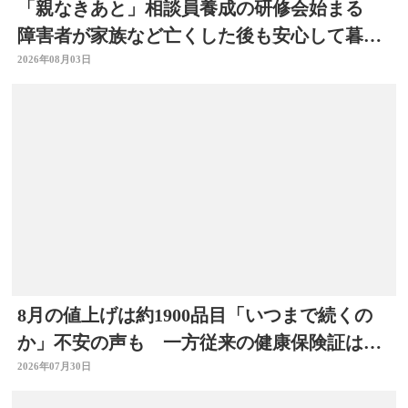
「親なきあと」相談員養成の研修会始まる
障害者が家族など亡くした後も安心して暮ら
せるように 大分
2026年08月03日
8月の値上げは約1900品目「いつまで続くの
か」不安の声も 一方従来の健康保険証は使
用不可に
2026年07月30日