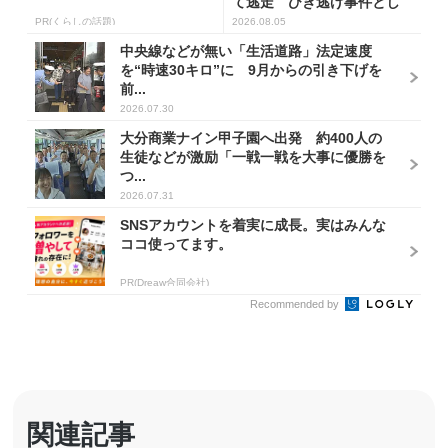
て逃走 ひき逃げ事件とし
て捜査 ...
PR(くらしの話題)
2026.08.05
中央線などが無い「生活道路」法定速度
を“時速30キロ”に 9月からの引き下げを
前...
2026.07.30
大分商業ナイン甲子園へ出発 約400人の
生徒などが激励「一戦一戦を大事に優勝を
つ...
2026.07.31
SNSアカウントを着実に成長。実はみんな
ココ使ってます。
PR(Dreaw合同会社)
Recommended by
関連記事