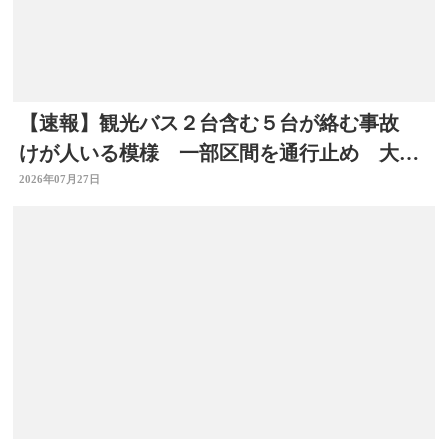
【速報】観光バス２台含む５台が絡む事故
けが人いる模様 一部区間を通行止め 大分
自動車道
2026年07月27日