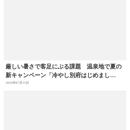
厳しい暑さで客足にぶる課題 温泉地で夏の
新キャンペーン「冷やし別府はじめまし
た」 冷たい足湯など設置
2026年07月21日