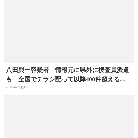
八田與一容疑者 情報元に県外に捜査員派遣
も 全国でチラシ配って以降400件超える情
報 大分
2026年07月16日