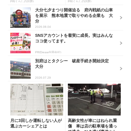
PR(くらしの話題)
PR(くらしの話題)
大分七夕まつり開催迫る 府内戦紙の山車
を展示 熊本地震で取りやめる企業も 大
分
2026.08.04
SNSアカウントを着実に成長。実はみんな
ココ使ってます。
PR(Dreaw合同会社)
別府はとタクシー 破産手続き開始決定
大分
2026.07.29
月に3回しか運転しない人が
高齢女性が車にはねられ重
選ぶカーシェアとは
傷 車は店の駐車場を通っ