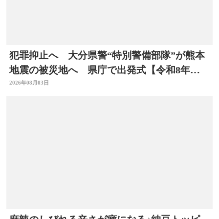
犯罪抑止へ 大分県警“特別警備部隊”が熊本
地震の被災地へ 県庁で出発式【令和8年熊
本地震】
2026年08月03日