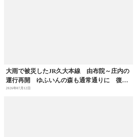
大雨で被災したJR久大本線 由布院～庄内の
運行再開 ゆふいんの森も通常通りに 復旧
工事完了 大分
2026年07月12日