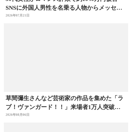
SNSに外国人男性を名乗る人物からメッセー
ジ 大分
2026年07月21日
草間彌生さんなど芸術家の作品を集めた「ラ
ブ！ヴァンガード！！」来場者1万人突破
大分県立美術館
2026年08月06日