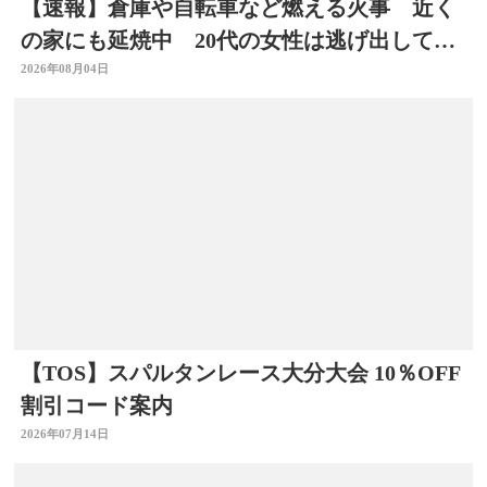
【速報】倉庫や自転車など燃える火事 近く
の家にも延焼中 20代の女性は逃げ出して無
事 大分
2026年08月04日
【TOS】スパルタンレース大分大会 10％OFF
割引コード案内
2026年07月14日