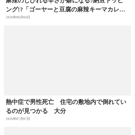
麻辣のしびれる辛さが癖になる♪納豆トッピ
ング!?「ゴーヤーと豆腐の麻辣キーマカレ
ー」～開店！キッチン別府ちゃん～
2026年08月04日
熱中症で男性死亡 住宅の敷地内で倒れてい
るのが見つかる 大分
2026年07月07日