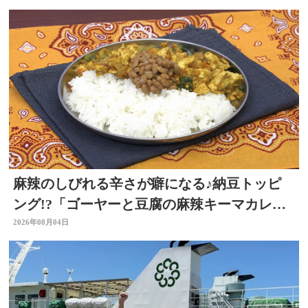
麻辣のしびれる辛さが癖になる♪納豆トッピ
ング!?「ゴーヤーと豆腐の麻辣キーマカレ
ー」～開店！キッチン別府ちゃん～
2026年08月04日