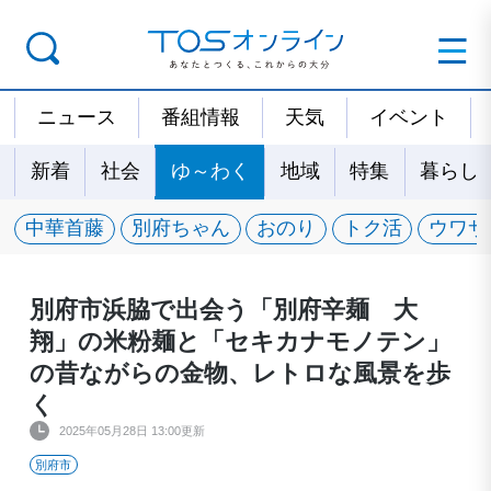
ニュース
番組情報
天気
イベント
新着
社会
ゆ～わく
地域
特集
暮らし
中華首藤
別府ちゃん
おのり
トク活
ウワサ
別府市浜脇で出会う「別府辛麺 大
翔」の米粉麺と「セキカナモノテン」
の昔ながらの金物、レトロな風景を歩
く
2025年05月28日 13:00更新
別府市