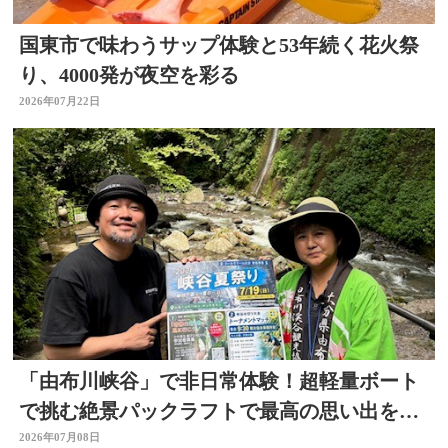
国東市で味わうサップ体験と53年続く花火祭
り、4000発が夜空を彩る
2026年07月22日
「由布川峡谷」で非日常体験！超軽量ボート
で挑む絶景パックラフトで最高の思い出を作
ろう
2026年07月08日