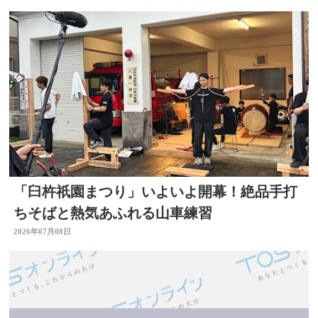
「臼杵祇園まつり」いよいよ開幕！絶品手打
ちそばと熱気あふれる山車練習
2026年07月08日