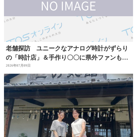
老舗探訪 ユニークなアナログ時計がずらり
の「時計店」＆手作り〇〇に県外ファンもい
る「酒店」 大分
2026年07月09日