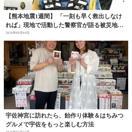
【熊本地震1週間】 「一刻も早く救出しなけ
れば」現地で活動した警察官が語る被災地の
状況 大分
2026年08月04日
宇佐神宮に訪れたら、飴作り体験＆はちみつ
グルメで宇佐をもっと楽しむ方法
2026年07月15日