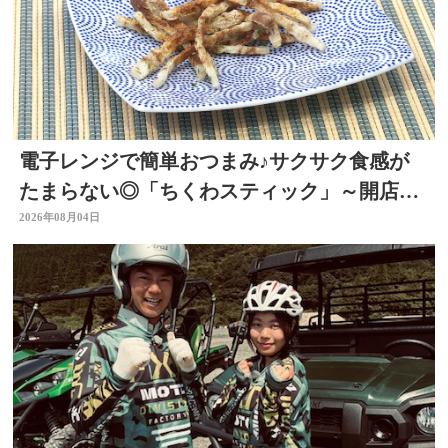
電子レンジで簡単おつまみ♪サクサク食感が
たまらない◎「ちくわスティック」～開店！
キッチン別府ちゃん～
2026年08月04日