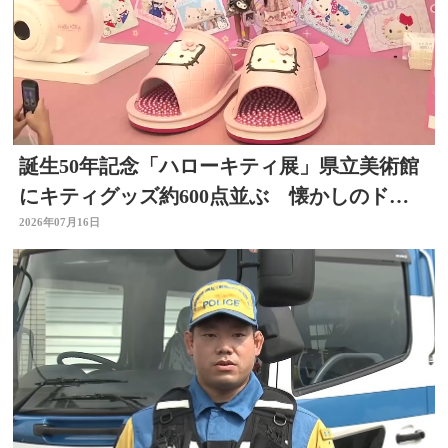
誕生50年記念「ハローキティ展」県立美術館
にキティグッズ約600点並ぶ 懐かしのドラ
イヤーなど 大分
2026年07月16日