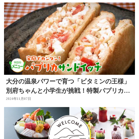
大分の温泉パワーで育つ「ビタミンの王様」
別府ちゃんと小学生が挑戦！特製パプリカサ
ンド【開店！キッチン別府ちゃん】
2024年11月07日