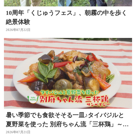
10周年「くじゅうフェス」、朝霧の中を歩く
絶景体験
2026年07月22日
暑い季節でも食欲そそる一皿♪タイバジルと
夏野菜を使った 別府ちゃん流「三杯鶏」～開
店！キッチン別府ちゃん～
2026年07月21日