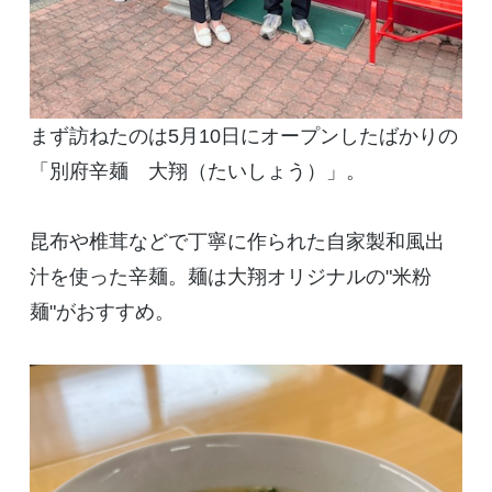
まず訪ねたのは
5
月
10
日にオープンしたばかりの
「別府辛麺 大翔（たいしょう）」。
昆布や椎茸などで丁寧に作られた自家製和風出
汁を使った辛麺。麺は大翔オリジナルの
"
米粉
麺
"
がおすすめ。