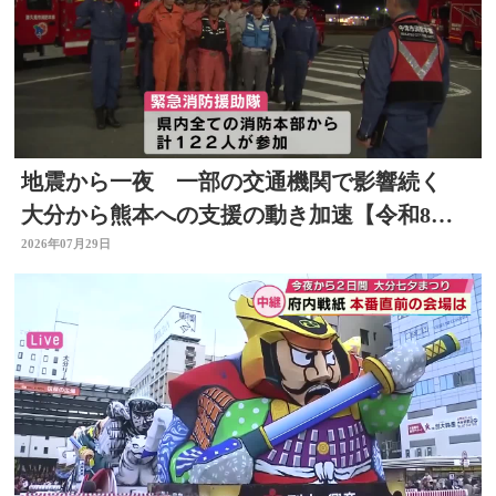
地震から一夜 一部の交通機関で影響続く
大分から熊本への支援の動き加速【令和8年
熊本地震】
2026年07月29日