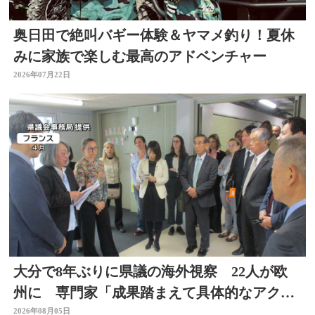
奥日田で絶叫バギー体験＆ヤマメ釣り！夏休
みに家族で楽しむ最高のアドベンチャー
2026年07月22日
大分で8年ぶりに県議の海外視察 22人が欧
州に 専門家「成果踏まえて具体的なアクシ
ョン必要」
2026年08月05日