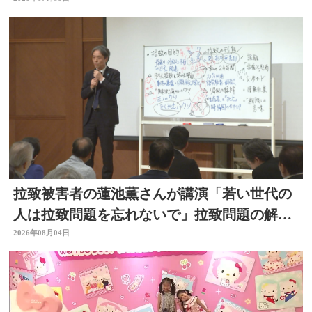
う
拉致被害者の蓮池薫さんが講演「若い世代の
人は拉致問題を忘れないで」拉致問題の解決
訴える
2026年08月04日