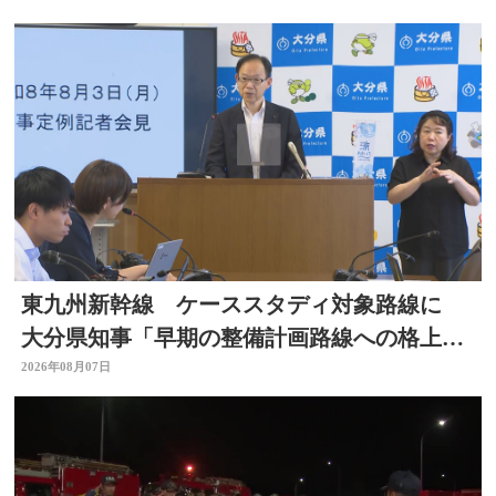
東九州新幹線 ケーススタディ対象路線に
大分県知事「早期の整備計画路線への格上げ
に期待」
2026年08月07日