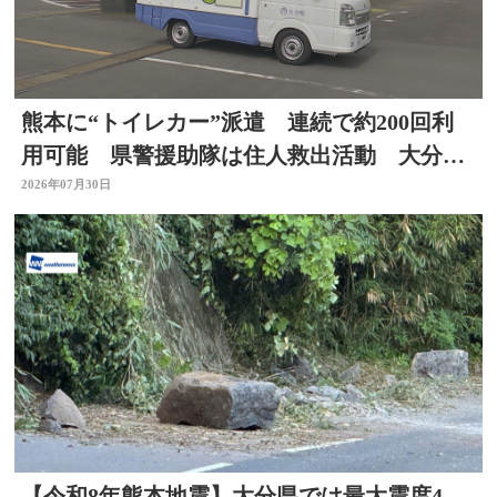
熊本に“トイレカー”派遣 連続で約200回利
用可能 県警援助隊は住人救出活動 大分か
ら支援の輪広がる
2026年07月30日
【令和8年熊本地震】大分県では最大震度4