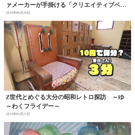
ァメーカーが手掛ける「クリエイティブベー
ス ファブ」の全貌【トク活】
2024年06月26日
Z世代とめぐる大分の昭和レトロ探訪 ～ゆ
～わくフライデー～
2024年03月21日