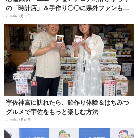
の「時計店」＆手作り〇〇に県外ファンもい
る「酒店」 大分
2026年07月09日
宇佐神宮に訪れたら、飴作り体験＆はちみつ
グルメで宇佐をもっと楽しむ方法
2026年07月15日