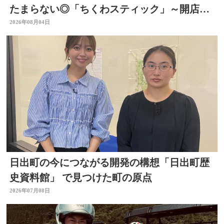
たまらない◎「ちくわスティック」～開店！
キッチン別府ちゃん～
2026年08月04日
日出町の今につながる開発の構想「日出町歴
史資料館」 で見つけた町の原点
2026年07月08日