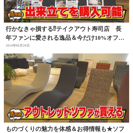
行かなきゃ損する⁉テイクアウト寿司店 長
年ファンに愛される逸品＆今だけ10%オフの
寿司【トク活】
2024年06月20日
ものづくりの魅力を体感＆お得情報も★ソフ