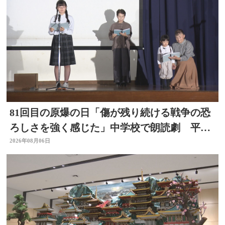
81回目の原爆の日「傷が残り続ける戦争の恐
ろしさを強く感じた」中学校で朗読劇 平和
の大切さ学ぶ 大分
2026年08月06日