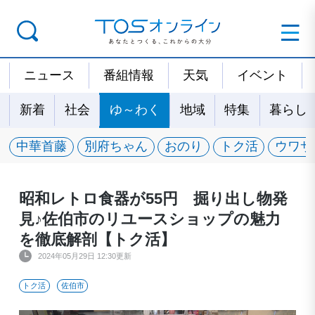
ニュース
番組情報
天気
イベント
新着
社会
ゆ～わく
地域
特集
暮らし
中華首藤
別府ちゃん
おのり
トク活
ウワサ
昭和レトロ食器が55円 掘り出し物発
見♪佐伯市のリユースショップの魅力
を徹底解剖【トク活】
2024年05月29日 12:30更新
トク活
佐伯市