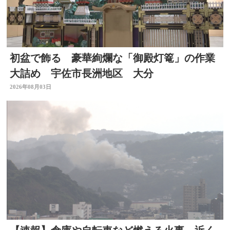
初盆で飾る 豪華絢爛な「御殿灯篭」の作業
大詰め 宇佐市長洲地区 大分
2026年08月03日