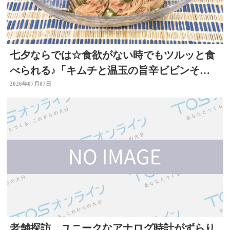
七夕ならでは☆食欲がない時でもツルッと食
べられる♪「キムチと温玉の旨辛ビビンそう
めん」 ～開店！キッチン別府ちゃん～
2026年07月07日
老舗探訪 ユニークなアナログ時計がずらり