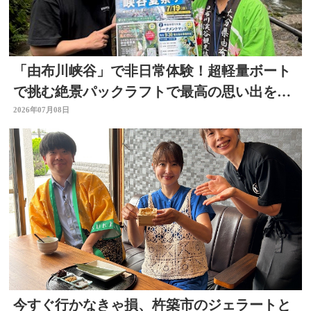
「由布川峡谷」で非日常体験！超軽量ボート
で挑む絶景パックラフトで最高の思い出を作
ろう
2026年07月08日
今すぐ行かなきゃ損、杵築市のジェラートと