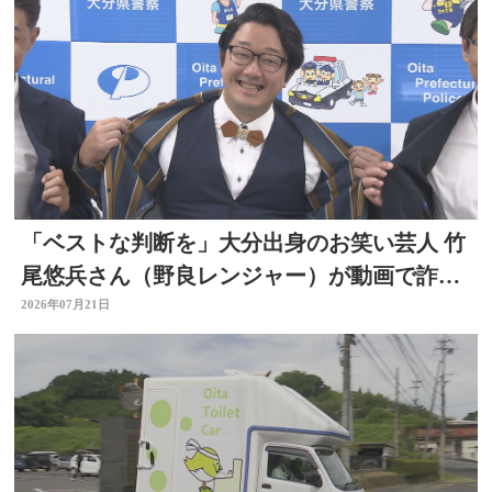
「ベストな判断を」大分出身のお笑い芸人 竹
尾悠兵さん（野良レンジャー）が動画で詐欺
被害防止呼びかけ
2026年07月21日