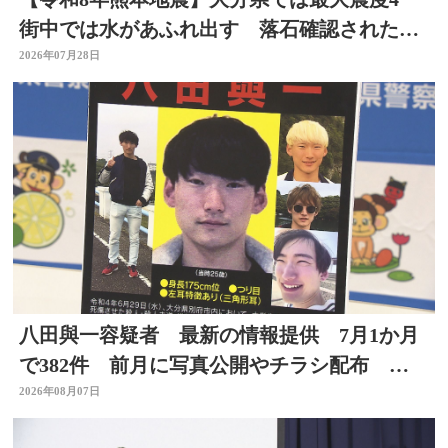
街中では水があふれ出す 落石確認されたと
ころも
2026年07月28日
八田與一容疑者 最新の情報提供 7月1か月
で382件 前月に写真公開やチラシ配布 別
府ひき逃げ事件
2026年08月07日