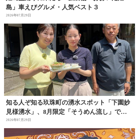
島」車えびグルメ・人気ベスト３
2026年07月29日
知る人ぞ知る玖珠町の湧水スポット「下園妙
見様湧水」、8月限定「そうめん流し」で涼
を求めて
2026年07月29日