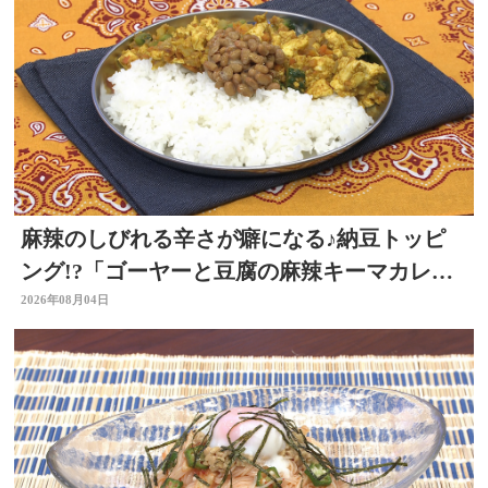
麻辣のしびれる辛さが癖になる♪納豆トッピ
ング!?「ゴーヤーと豆腐の麻辣キーマカレ
ー」～開店！キッチン別府ちゃん～
2026年08月04日