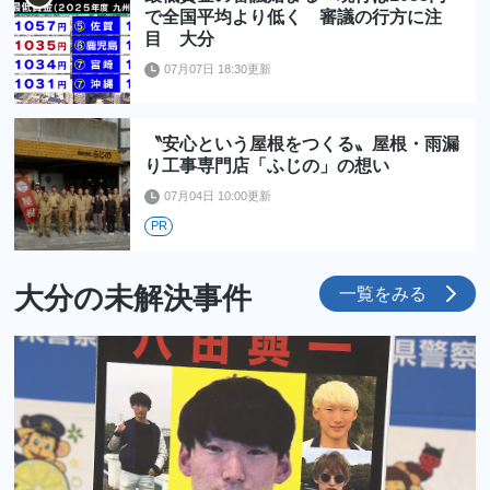
で全国平均より低く 審議の行方に注
目 大分
07月07日 18:30更新
〝安心という屋根をつくる〟屋根・雨漏
り工事専門店「ふじの」の想い
07月04日 10:00更新
PR
大分の未解決事件
一覧をみる