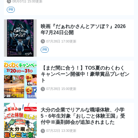
08月07日 15:00更新
PR
映画『だぁれかさんとアソぼ？』2026
年7月24日公開
07月28日 17:00更新
PR
【まだ間に合う！】TOS夏のわくわく
キャンペーン開催中！豪華賞品プレゼン
ト
07月28日 15:00更新
大分の企業でリアルな職場体験、小学
5・6年生対象「おしごと体験王国」受
付中※薬剤師会が追加されました
07月22日 13:30更新