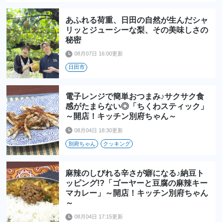
あふれる荷重、日田の自然が生んだシャ
リッとジューシーな梨、その美味しさの
秘密
08月07日 16:00更新
日田市
電子レンジで簡単おつまみ♪サクサク食
感がたまらない◎「ちくわスティック」
～開店！キッチン別府ちゃん～
08月04日 18:30更新
別府ちゃん
クッキング
麻辣のしびれる辛さが癖になる♪納豆ト
ッピング!?「ゴーヤーと豆腐の麻辣キー
マカレー」～開店！キッチン別府ちゃん
～
08月04日 17:15更新