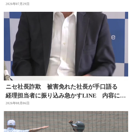
2026年07月29日
ニセ社長詐欺 被害免れた社長が手口語る
経理担当者に振り込み急かすLINE 内容に不
信感 大分
2026年08月06日