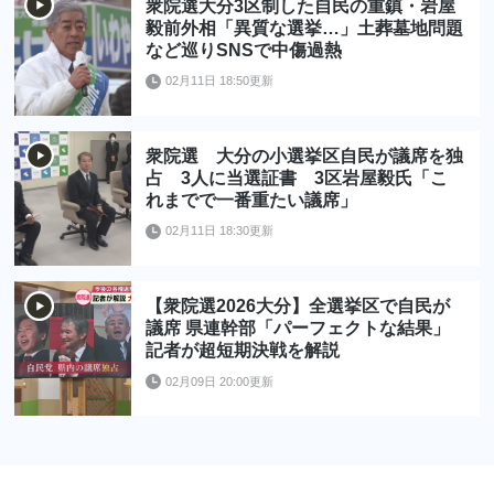
衆院選大分3区制した自民の重鎮・岩屋
毅前外相「異質な選挙…」土葬墓地問題
など巡りSNSで中傷過熱
02月11日 18:50更新
衆院選 大分の小選挙区自民が議席を独
占 3人に当選証書 3区岩屋毅氏「こ
れまでで一番重たい議席」
02月11日 18:30更新
【衆院選2026大分】全選挙区で自民が
議席 県連幹部「パーフェクトな結果」
記者が超短期決戦を解説
02月09日 20:00更新