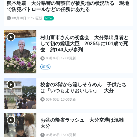
熊本地震 大分県警の警察官が被災地の状況語る 現地
で防犯パトロールなどの任務にあたる
08月10日 11:50更新
村山富市さんの初盆会 大分県出身者と
して初の総理大臣 2025年に101歳で死
去 約140人が参列
08月09日 17:00更新
政治
校舎の3階から流しそうめん 子供たち
は「いつもよりおいしい」 大分
08月08日 18:00更新
お盆の帰省ラッシュ 大分空港は混雑
大分
08月08日 18:00更新