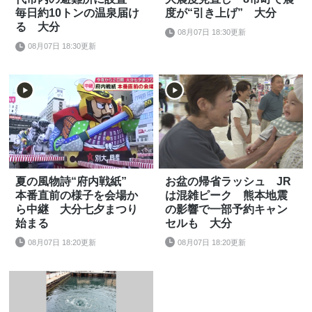
毎日約10トンの温泉届け
度が“引き上げ” 大分
る 大分
08月07日 18:30更新
08月07日 18:30更新
夏の風物詩“府内戦紙”
お盆の帰省ラッシュ JR
本番直前の様子を会場か
は混雑ピーク 熊本地震
ら中継 大分七夕まつり
の影響で一部予約キャン
始まる
セルも 大分
08月07日 18:20更新
08月07日 18:20更新