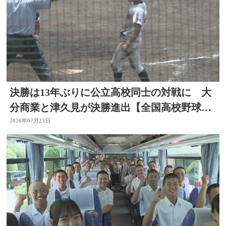
決勝は13年ぶりに公立高校同士の対戦に 大
分商業と津久見が決勝進出【全国高校野球選
手権大分大会】
2026年07月23日