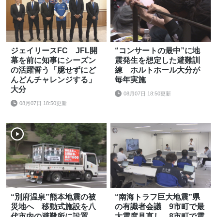
ジェイリースFC JFL開
“コンサートの最中”に地
幕を前に知事にシーズン
震発生を想定した避難訓
の活躍誓う「臆せずにど
練 ホルトホール大分が
んどんチャレンジする」
毎年実施
大分
08月07日 18:50更新
08月07日 18:50更新
“別府温泉”熊本地震の被
“南海トラフ巨大地震”県
災地へ 移動式施設を八
の有識者会議 9市町で最
代市内の避難所に設置
大震度見直し 8市町で震