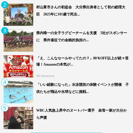
2
村山富市さんの初盆会 大分県出身者として初の総理大
臣 2025年に101歳で死去...
3
県内唯一の女子ラグビーチームを支援 5社がスポンサー
に 県外遠征での金銭的負担の...
「え、こんなセールやってたの？」80％OFF以上が続々登
場！Amazonの本気が...
AD (Amazon)
4
「いい経験になった」水泳競技の体験イベントが開催 子
供たちが飛込や水球などに挑戦...
5
WBC人気急上昇中のヌートバー選手 叔母一家が大分か
ら声援