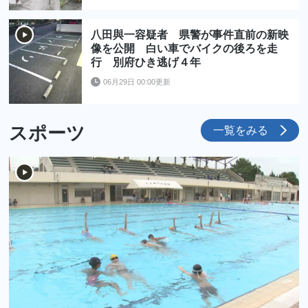
八田與一容疑者 県警が事件直前の新映
像を公開 白い車でバイクの後ろを走
行 別府ひき逃げ４年
06月29日 00:00更新
スポーツ
一覧をみる