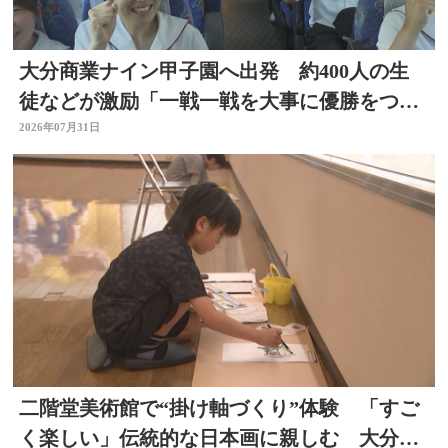
大分商業ナイン甲子園へ出発 約400人の生
徒などが激励「一戦一戦を大事に優勝をつか
み取って」
2026年07月31日
二階堂美術館で“掛け軸づくり”体験 「すご
く楽しい」伝統的な日本画に親しむ 大分県