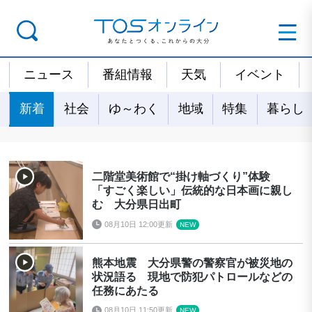
ニュース
番組情報
天気
イベント
新着
社会
ゆ～わく
地域
特集
暮らし
二階堂美術館で“掛け軸づくり”体験
「すごく楽しい」伝統的な日本画に親し
む 大分県日出町
08月10日 12:00更新
熊本地震 大分県警の警察官が被災地の
状況語る 現地で防犯パトロールなどの
任務にあたる
08月10日 11:50更新