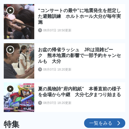
“コンサートの最中”に地震発生を想定し
た避難訓練 ホルトホール大分が毎年実
施
08月07日 18:50更新
お盆の帰省ラッシュ JRは混雑ピー
ク 熊本地震の影響で一部予約キャンセ
ルも 大分
08月07日 18:20更新
夏の風物詩“府内戦紙” 本番直前の様子
を会場から中継 大分七夕まつり始まる
08月07日 18:20更新
特集
一覧をみる