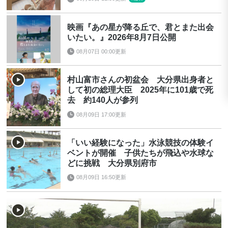
映画『あの星が降る丘で、君とまた出会
いたい。』2026年8月7日公開
08月07日 00:00更新
村山富市さんの初盆会 大分県出身者と
して初の総理大臣 2025年に101歳で死
去 約140人が参列
08月09日 17:00更新
「いい経験になった」水泳競技の体験イ
ベントが開催 子供たちが飛込や水球な
どに挑戦 大分県別府市
08月09日 16:50更新