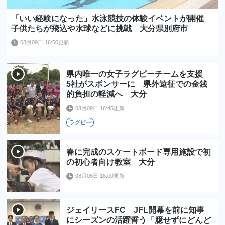
「いい経験になった」水泳競技の体験イベントが開催
子供たちが飛込や水球などに挑戦 大分県別府市
08月09日 16:50更新
県内唯一の女子ラグビーチームを支援
5社がスポンサーに 県外遠征での金銭
的負担の軽減へ 大分
08月09日 16:45更新
ラグビー
春に完成のスケートボード専用施設で初
の初心者向け教室 大分
08月08日 18:00更新
ジェイリースFC JFL開幕を前に知事
にシーズンの活躍誓う「臆せずにどんど