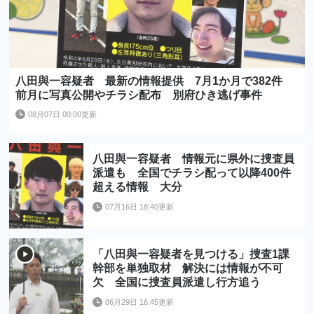
八田與一容疑者 最新の情報提供 7月1か月で382件
前月に写真公開やチラシ配布 別府ひき逃げ事件
08月07日 00:00更新
八田與一容疑者 情報元に県外に捜査員
派遣も 全国でチラシ配って以降400件
超える情報 大分
07月16日 18:40更新
「八田與一容疑者を見つける」捜査1課
幹部を単独取材 解決には情報が不可
欠 全国に捜査員派遣し行方追う
06月29日 16:45更新