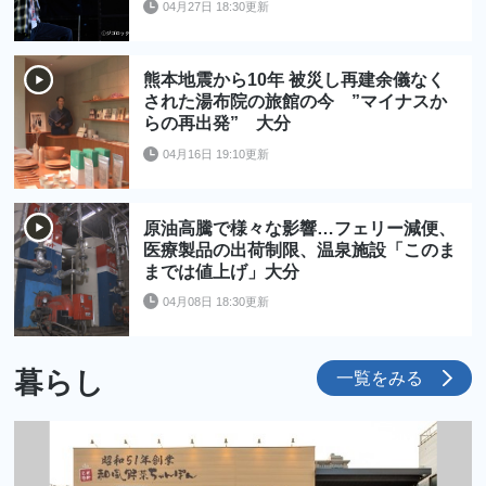
04月27日 18:30更新
熊本地震から10年 被災し再建余儀なく
された湯布院の旅館の今 ”マイナスか
らの再出発” 大分
04月16日 19:10更新
原油高騰で様々な影響…フェリー減便、
医療製品の出荷制限、温泉施設「このま
までは値上げ」大分
04月08日 18:30更新
暮らし
一覧をみる