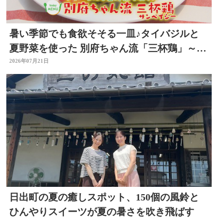
暑い季節でも食欲そそる一皿♪タイバジルと
夏野菜を使った 別府ちゃん流「三杯鶏」～開
店！キッチン別府ちゃん～
2026年07月21日
日出町の夏の癒しスポット、150個の風鈴と
ひんやりスイーツが夏の暑さを吹き飛ばす