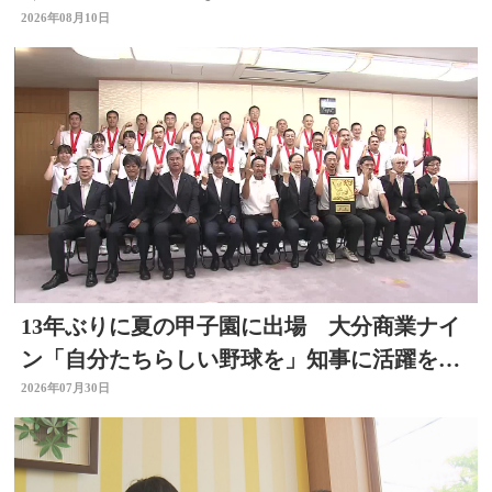
日出町
2026年08月10日
13年ぶりに夏の甲子園に出場 大分商業ナイ
ン「自分たちらしい野球を」知事に活躍を誓
う
2026年07月30日