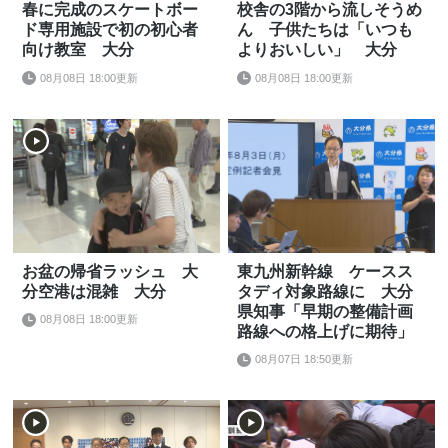
春に完成のスケートボー
校舎の3階から流しそうめ
ド専用施設で初の初心者
ん 子供たちは「いつも
向け教室 大分
よりおいしい」 大分
08月08日 18:00更新
08月08日 18:00更新
お盆の帰省ラッシュ 大
東九州新幹線 ケースス
分空港は混雑 大分
タディ対象路線に 大分
県知事「早期の整備計画
08月08日 18:00更新
路線への格上げに期待」
08月07日 18:50更新