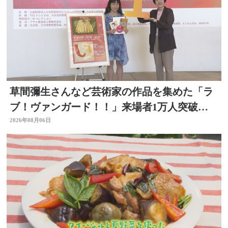
草間彌生さんなど芸術家の作品を集めた「ラ
ブ！ヴァンガード！！」来場者1万人突破
大分県立美術館
2026年08月06日