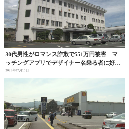
30代男性がロマンス詐欺で551万円被害 マ
ッチングアプリでデザイナー名乗る者に好意
抱く 大分
2026年07月15日