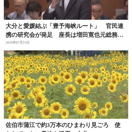
大分と愛媛結ぶ「豊予海峡ルート」 官民連
携の研究会が発足 座長は増田寛也元総務大
臣 大分
2026年07月31日
佐伯市蒲江で約3万本のひまわり見ごろ 使