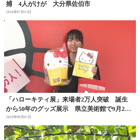
捕 4人がけが 大分県佐伯市
2026年07月13日
「ハローキティ展」来場者2万人突破 誕生
から50年のグッズ展示 県立美術館で9月23
日まで
2026年08月07日