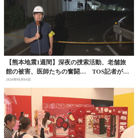
【熊本地震1週間】深夜の捜索活動、老舗旅
館の被害、医師たちの奮闘… TOS記者が取
材した被災地 大分
2026年08月04日