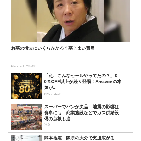
お墓の撤去にいくらかかる？墓じまい費用
PR(くらしの話題)
「え、こんなセールやってたの？」8
0％OFF以上が続々登場！Amazonの本
気が...
PR(Amazon)
スーパーでパンが欠品…地震の影響は
食卓にも 商業施設などでガス供給設
備の点検も進...
社会
熊本地震 隣県の大分で支援広がる