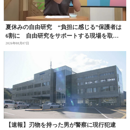
夏休みの自由研究 “負担に感じる”保護者は
6割に 自由研究をサポートする現場を取
材 スタジオで「割れないシャボン玉」づく
2026年08月07日
りも
【速報】刃物を持った男が警察に現行犯逮