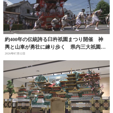
約400年の伝統誇る臼杵祇園まつり開催 神
輿と山車が勇壮に練り歩く 県内三大祇園の
１つ 大分
2026年07月12日