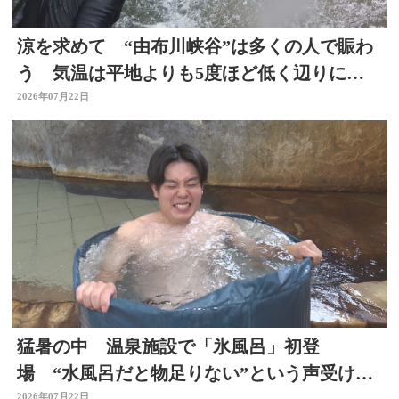
涼を求めて “由布川峡谷”は多くの人で賑わ
う 気温は平地よりも5度ほど低く辺りには
涼しい風も 大分
2026年07月22日
猛暑の中 温泉施設で「氷風呂」初登
場 “水風呂だと物足りない”という声受けレ
2026年07月22日