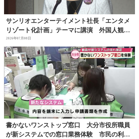
サンリオエンターテイメント社長「エンタメ
リゾート化計画」テーマに講演 外国人観光
客の呼び込みも 大分
2026年07月08日
書かないワンストップ窓口 大分市役所職員
が新システムでの窓口業務体験 市民の利便