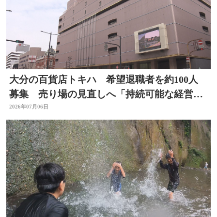
大分の百貨店トキハ 希望退職者を約100人
募集 売り場の見直しへ「持続可能な経営体
制構築のため」
2026年07月06日