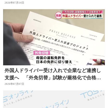
性向上と業務効率化へ
2026年07月14日
外国人ドライバー受け入れで企業など連携し
支援へ 「外免切替」試験が厳格化で合格率
低下 大分
2026年07月07日