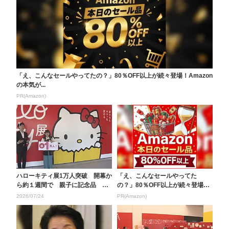
「え、こんなセールやってたの？」80％OFF以上が続々登場！Amazon
の本気が...
PR(Amazon)
ハローキティ展1万人突破 開幕か
「え、こんなセールやってた
ら約１週間で 親子に記念品 大
の？」80％OFF以上が続々登場！
分県立美術館
Amazonの本気が...
2026/07/24
PR(Amazon)