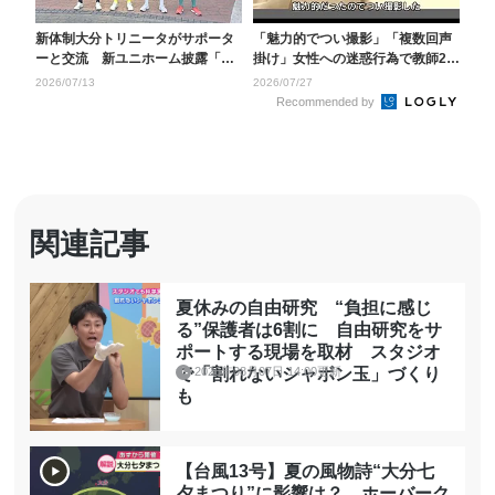
新体制大分トリニータがサポータ
「魅力的でつい撮影」「複数回声
ーと交流 新ユニホーム披露「上
掛け」女性への迷惑行為で教師2人
は見すぎずに一歩一歩...
が警察から厳重注意...
2026/07/13
2026/07/27
Recommended by
関連記事
夏休みの自由研究 “負担に感じ
る”保護者は6割に 自由研究をサ
ポートする現場を取材 スタジオ
2026年08月07日 14:00更新
で「割れないシャボン玉」づくり
も
【台風13号】夏の風物詩“大分七
夕まつり”に影響は？ ホーバーク