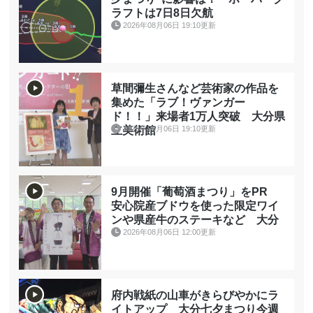
ラフトは7日8日欠航
2026年08月06日 19:10更新
草間彌生さんなど芸術家の作品を
集めた「ラブ！ヴァンガー
ド！！」来場者1万人突破 大分県
2026年08月06日 19:10更新
立美術館
9月開催「葡萄酒まつり」をPR
安心院産ブドウを使った限定ワイ
ンや県産牛のステーキなど 大分
2026年08月06日 12:00更新
府内戦紙の山車がきらびやかにラ
イトアップ 大分七夕まつり今週