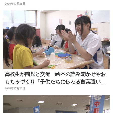
PRで集客図る 大分
2026年07月21日
高校生が園児と交流 絵本の読み聞かせやお
もちゃづくり「子供たちに伝わる言葉遣いが
大切と思った」大分
2026年07月23日