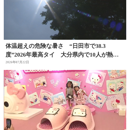
体温超えの危険な暑さ “日田市で38.3
度”2026年最高タイ 大分県内で10人が熱中
症疑いで搬送
2026年07月22日