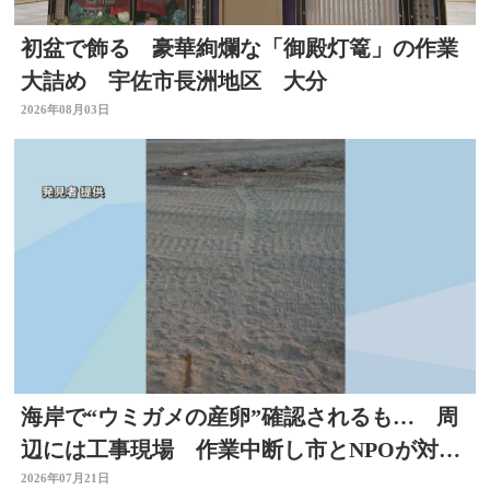
初盆で飾る 豪華絢爛な「御殿灯篭」の作業
大詰め 宇佐市長洲地区 大分
2026年08月03日
海岸で“ウミガメの産卵”確認されるも… 周
辺には工事現場 作業中断し市とNPOが対応
を協議 大分
2026年07月21日