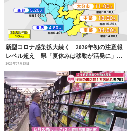
新型コロナ感染拡大続く 2026年初の注意報
レベル超え 県「夏休みは移動が活発に」感
染対策を 大分
2026年07月15日