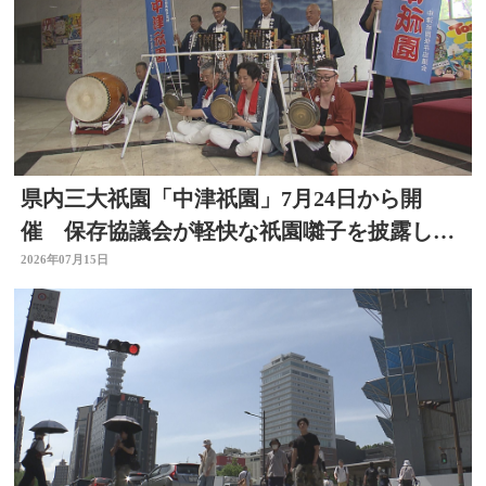
県内三大祇園「中津祇園」7月24日から開
催 保存協議会が軽快な祇園囃子を披露し祭
りをPR 大分
2026年07月15日