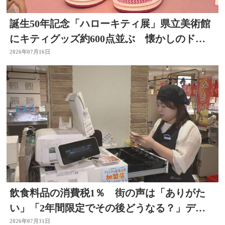
誕生50年記念「ハローキティ展」県立美術館
にキティグッズ約600点並ぶ 懐かしのドラ
イヤーなど 大分
2026年07月16日
飲食料品の消費税1％ 街の声は「ありがた
い」「2年間限定でその後どうなる？」デパ
ートの反応は 大分
2026年07月31日