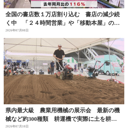
全国の書店数１万店割り込む 書店の減少続
く中 「２４時間営業」や「移動本屋」の取
り組みも 大分
2026年07月08日
県内最大級 農業用機械の展示会 最新の機
械など約300種類 耕運機で実際に土を耕す
体験も 大分
2026年07月10日