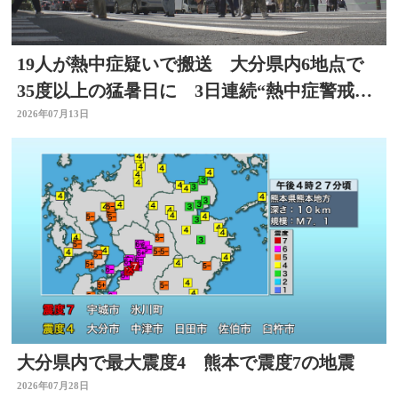
19人が熱中症疑いで搬送 大分県内6地点で
35度以上の猛暑日に 3日連続“熱中症警戒ア
ラート”発表
2026年07月13日
大分県内で最大震度4 熊本で震度7の地震
2026年07月28日