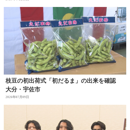
ベルアップ 大分・日田市
枝豆の初出荷式「初だるま」の出来を確認
大分・宇佐市
2026年07月09日