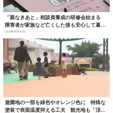
「親なきあと」相談員養成の研修会始まる
障害者が家族など亡くした後も安心して暮ら
せるように 大分
2026年08月03日
遊園地の一部を緑色やオレンジ色に 特殊な
塗装で表面温度抑える工夫 観光地も「涼」