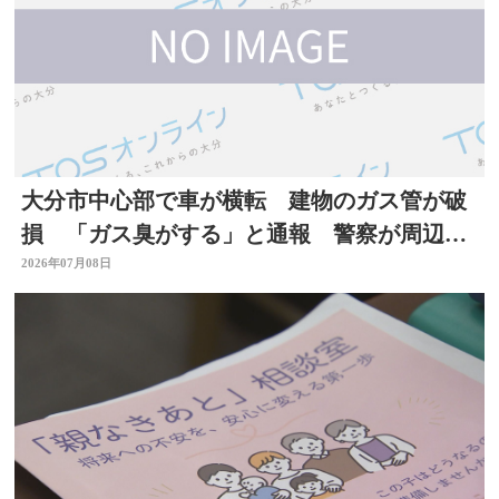
大分市中心部で車が横転 建物のガス管が破
損 「ガス臭がする」と通報 警察が周辺で
一時交通規制
2026年07月08日