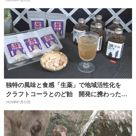
独特の風味と食感「生薬」で地域活性化を
クラフトコーラとのど飴 開発に携わった薬
剤師の思いは 大分
2026年07月22日