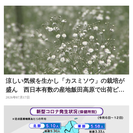
涼しい気候を生かし「カスミソウ」の栽培が
盛ん 西日本有数の産地飯田高原で出荷ピー
ク 大分県九重町
2026年07月17日