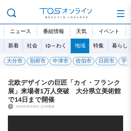
ニュース
番組情報
天気
イベント
新着
社会
ゆ～わく
地域
特集
暮らし
大分市
別府市
中津市
佐伯市
日田市
宇
北欧デザインの巨匠「カイ・フランク
展」来場者1万人突破 大分県立美術館
で14日まで開催
2026年06月09日 12:00更新