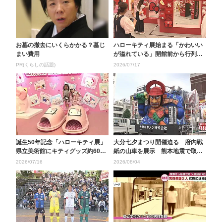
お墓の撤去にいくらかかる？墓じ
ハローキティ展始まる「かわいい
まい費用
が溢れている」開館前から行列
大分県立美術館で9月...
PR(くらしの話題)
2026/07/17
誕生50年記念「ハローキティ展」
大分七夕まつり開催迫る 府内戦
県立美術館にキティグッズ約600
紙の山車を展示 熊本地震で取り
点並ぶ 懐かしの...
やめる企業も 大分
2026/07/16
2026/08/04