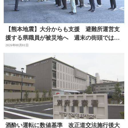
【熊本地震】大分からも支援 避難所運営支
援する県職員が被災地へ 週末の街頭では募
金の呼びかけも
2026年08月01日
酒酔い運転に数値基準 改正道交法施行後大