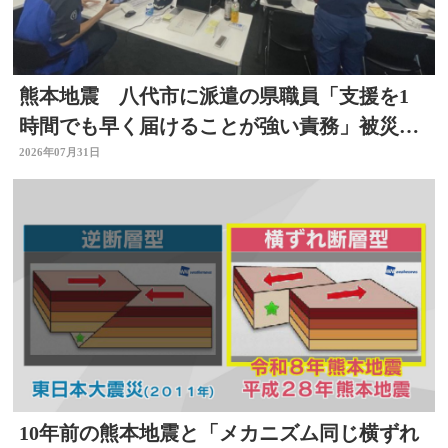
熊本地震 八代市に派遣の県職員「支援を1
時間でも早く届けることが強い責務」被災地
の状況語る 大分
2026年07月31日
10年前の熊本地震と「メカニズム同じ横ずれ