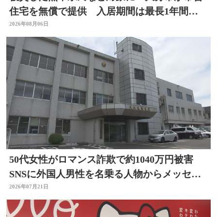
住宅を無償で提供 入居期間は最長1年間
【令和8年熊本地震】
2026年08月06日
50代女性がロマンス詐欺で約1040万円被害
SNSに外国人男性を名乗る人物からメッセー
ジ 大分
2026年07月21日