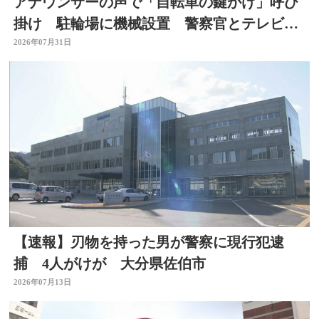
アナウンサーの声で「自転車の鍵かけ」呼び
掛け 駐輪場に機械設置 警察官とテレビ局
がタッグ 大分
2026年07月31日
【速報】刃物を持った男が警察に現行犯逮
捕 4人がけが 大分県佐伯市
2026年07月13日