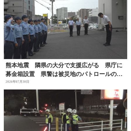
熊本地震 隣県の大分で支援広がる 県庁に
募金箱設置 県警は被災地のパトロールのた
め部隊を派遣
2026年07月30日