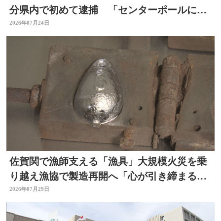
分県内で初めて逮捕 「センターポールに接
触して去った」と通報
2026年07月24日
佐賀関で漁師支える「漁具」大規模火災を乗
り越え漁協で製造再開へ「心が引き締まる」
大分
2026年07月29日