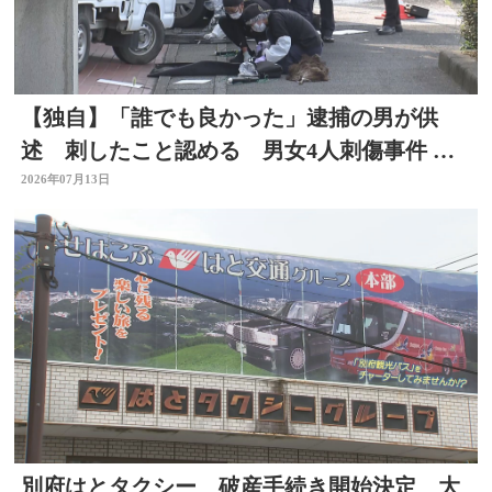
【独自】「誰でも良かった」逮捕の男が供
述 刺したこと認める 男女4人刺傷事件 被
害者と面識なし 大分
2026年07月13日
別府はとタクシー 破産手続き開始決定 大