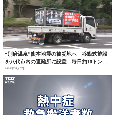
“別府温泉”熊本地震の被災地へ 移動式施設
を八代市内の避難所に設置 毎日約10トンの
温泉届ける 大分
2026年08月07日