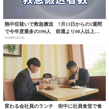
熱中症疑いで救急搬送 7月13日からの1週間
で今年度最多の190人 前週より80人以上
増 大分
2026年07月22日
変わる会社員のランチ 街中に社員食堂で食