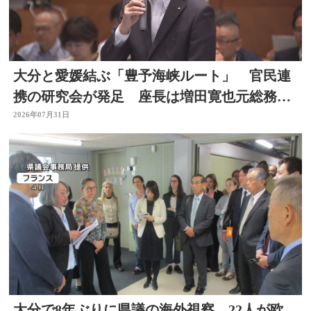
大分と愛媛結ぶ「豊予海峡ルート」 官民連
携の研究会が発足 座長は増田寛也元総務大
臣 大分
2026年07月31日
大分で8年ぶりに県議の海外視察 22人が欧