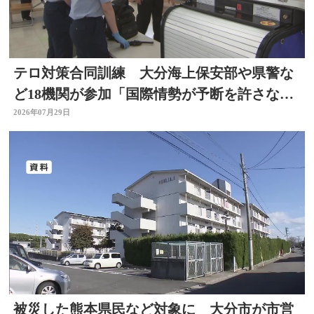
テロ対策合同訓練 大分海上保安部や県警な
ど18機関が参加「国際情勢が予断を許さない
中、万が一に備え」
2026年07月29日
被災した熊本県民など対象に 大分市が市営