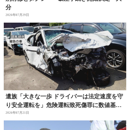
分
2026年07月29日
遺族「大きな一歩 ドライバーは法定速度を守
り安全運転を」危険運転致死傷罪に数値基
準 改正法施行
2026年07月21日