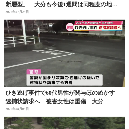
断層型」 大分も今後1週間は同程度の地震
に注意
2026年07月29日
ひき逃げ事件で60代男性が関与ほのめかす
逮捕状請求へ 被害女性は重傷 大分
2026年08月05日