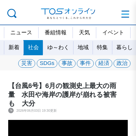
ニュース
番組情報
天気
イベント
新着
社会
ゆ～わく
地域
特集
暮らし
災害
SDGs
事故
事件
経済
政治
【台風6号】6月の観測史上最大の雨
量 水田や海岸の護岸が崩れる被害
も 大分
2026年06月03日 19:30更新