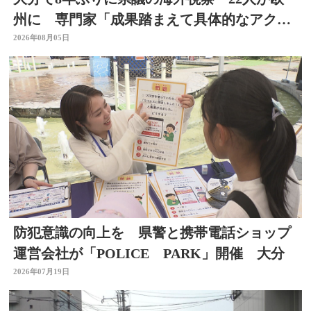
州に 専門家「成果踏まえて具体的なアクシ
ョン必要」
2026年08月05日
防犯意識の向上を 県警と携帯電話ショップ
運営会社が「POLICE PARK」開催 大分
2026年07月19日