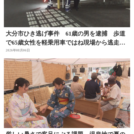
大分市ひき逃げ事件 61歳の男を逮捕 歩道
で65歳女性を軽乗用車ではね現場から逃走し
た疑い
2026年08月06日