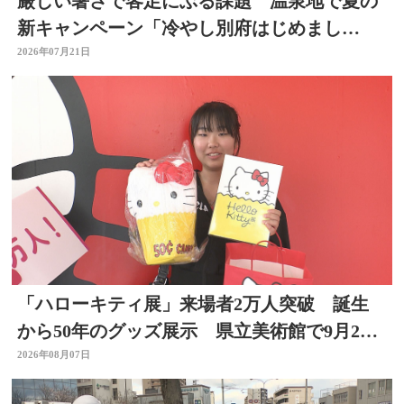
厳しい暑さで客足にぶる課題 温泉地で夏の
新キャンペーン「冷やし別府はじめまし
た」 冷たい足湯など設置
2026年07月21日
「ハローキティ展」来場者2万人突破 誕生
から50年のグッズ展示 県立美術館で9月23
日まで
2026年08月07日