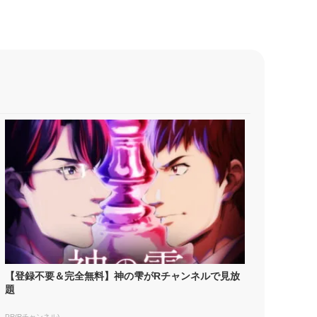
【登録不要＆完全無料】神の雫がRチャンネルで見放
題
PR(Rチャンネル)