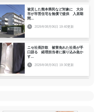
被災した熊本県民など対象に 大分
市が市営住宅を無償で提供 入居期
間
...
2026年08月06日 19:40更新
ニセ社長詐欺 被害免れた社長が手
口語る 経理担当者に振り込み急か
す
...
2026年08月06日 19:30更新