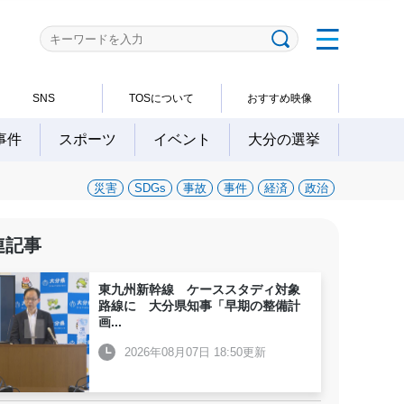
SNS
TOSについて
おすすめ映像
事件
スポーツ
イベント
大分の選挙
災害
SDGs
事故
事件
経済
政治
連記事
東九州新幹線 ケーススタディ対象
路線に 大分県知事「早期の整備計
画
...
2026年08月07日 18:50更新