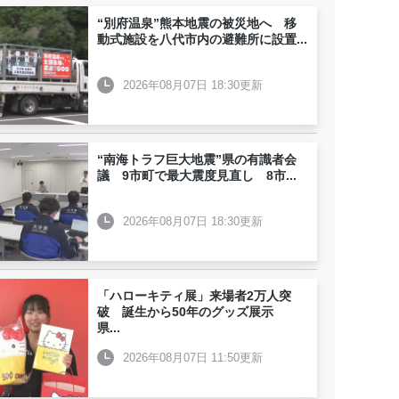
“別府温泉”熊本地震の被災地へ 移
動式施設を八代市内の避難所に設置
...
2026年08月07日 18:30更新
“南海トラフ巨大地震”県の有識者会
議 9市町で最大震度見直し 8市
...
2026年08月07日 18:30更新
「ハローキティ展」来場者2万人突
破 誕生から50年のグッズ展示
県
...
2026年08月07日 11:50更新