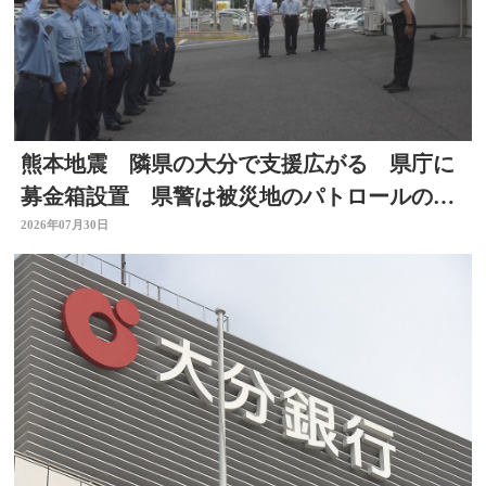
熊本地震 隣県の大分で支援広がる 県庁に
募金箱設置 県警は被災地のパトロールのた
め部隊を派遣
2026年07月30日