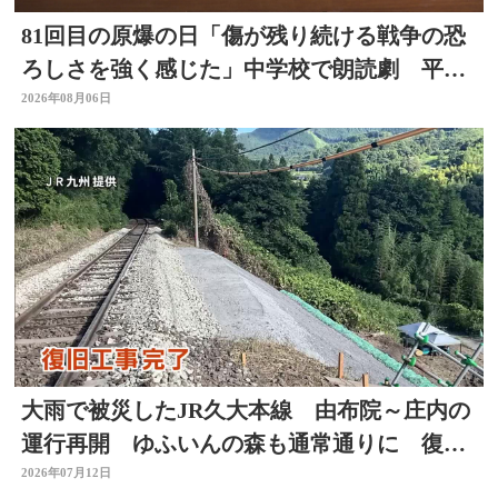
81回目の原爆の日「傷が残り続ける戦争の恐
ろしさを強く感じた」中学校で朗読劇 平和
の大切さ学ぶ 大分
2026年08月06日
大雨で被災したJR久大本線 由布院～庄内の
運行再開 ゆふいんの森も通常通りに 復旧
工事完了 大分
2026年07月12日