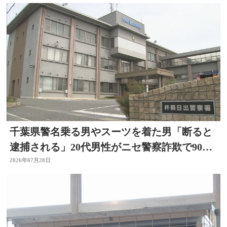
千葉県警名乗る男やスーツを着た男「断ると
逮捕される」20代男性がニセ警察詐欺で90万
円被害 大分
2026年07月28日