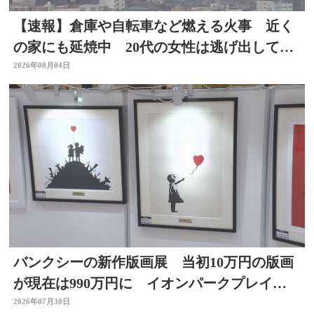
【速報】倉庫や自転車など燃える火事 近く
の家にも延焼中 20代の女性は逃げ出して無
事 大分
2026年08月04日
バンクシーの新作版画展 当初10万円の版画
が現在は990万円に イオンパークプレイス
大分店で開催中
2026年07月30日