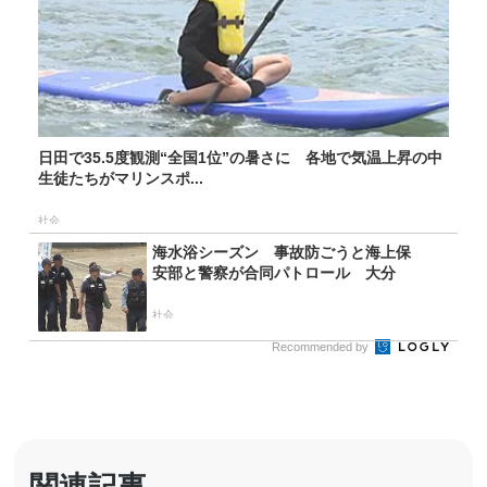
日田で35.5度観測“全国1位”の暑さに 各地で気温上昇の中
生徒たちがマリンスポ...
社会
海水浴シーズン 事故防ごうと海上保
安部と警察が合同パトロール 大分
社会
Recommended by
関連記事