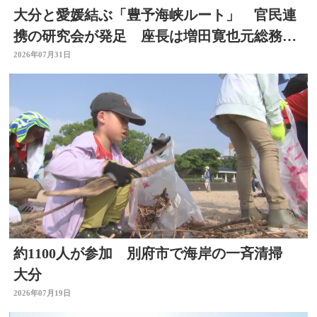
大分と愛媛結ぶ「豊予海峡ルート」 官民連
携の研究会が発足 座長は増田寛也元総務大
臣 大分
2026年07月31日
約1100人が参加 別府市で海岸の一斉清掃
大分
2026年07月19日