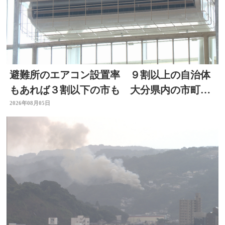
避難所のエアコン設置率 ９割以上の自治体
もあれば３割以下の市も 大分県内の市町村
を調査
2026年08月05日