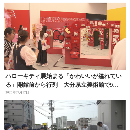
ハローキティ展始まる「かわいいが溢れてい
る」開館前から行列 大分県立美術館で9月
23日まで
2026年07月17日