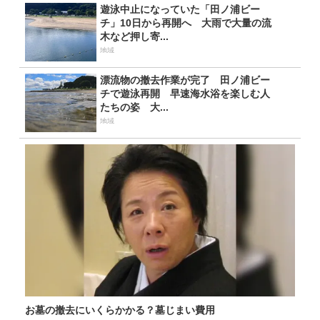
遊泳中止になっていた「田ノ浦ビー
チ」10日から再開へ 大雨で大量の流
木など押し寄...
地域
漂流物の撤去作業が完了 田ノ浦ビー
チで遊泳再開 早速海水浴を楽しむ人
たちの姿 大...
地域
お墓の撤去にいくらかかる？墓じまい費用