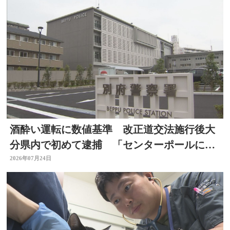
酒酔い運転に数値基準 改正道交法施行後大
分県内で初めて逮捕 「センターポールに接
触して去った」と通報
2026年07月24日