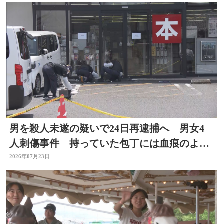
男を殺人未遂の疑いで24日再逮捕へ 男女4
人刺傷事件 持っていた包丁には血痕のよう
なもの付着
2026年07月23日