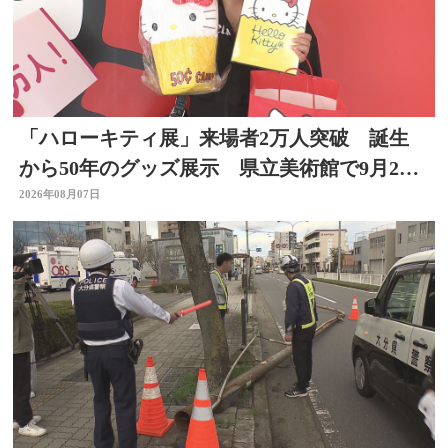
「ハローキティ展」来場者2万人突破 誕生
から50年のグッズ展示 県立美術館で9月23
日まで
2026年08月07日