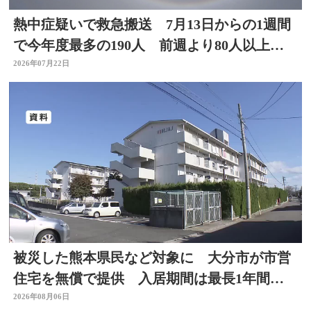
熱中症疑いで救急搬送 7月13日からの1週間
で今年度最多の190人 前週より80人以上
増 大分
2026年07月22日
被災した熊本県民など対象に 大分市が市営
住宅を無償で提供 入居期間は最長1年間
【令和8年熊本地震】
2026年08月06日