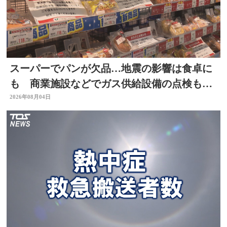
スーパーでパンが欠品…地震の影響は食卓に
も 商業施設などでガス供給設備の点検も進
む 大分
2026年08月04日