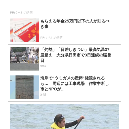
PR(くらしの話題)
もらえる年金25万円以下の人が知るべ
き事
PR(くらしの話題)
「灼熱」「日差しきつい」最高気温37
度超え 大分県日田市で3日連続の猛暑
日
地域
海岸で“ウミガメの産卵”確認される
も… 周辺には工事現場 作業中断し
市とNPOが...
地域