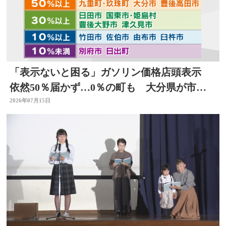
「表示ないと困る」ガソリン価格店頭表示
依然50％届かず…0％の町も 大分県が市町
村ごとの結果公表
2026年07月15日