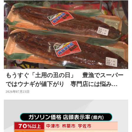
もうすぐ「土用の丑の日」 豊漁でスーパー
ではウナギが値下がり 専門店には悩み
も… 大分
2026年07月23日