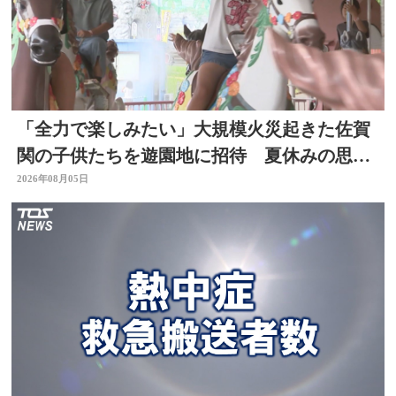
「全力で楽しみたい」大規模火災起きた佐賀
関の子供たちを遊園地に招待 夏休みの思い
出作りに 大分
2026年08月05日