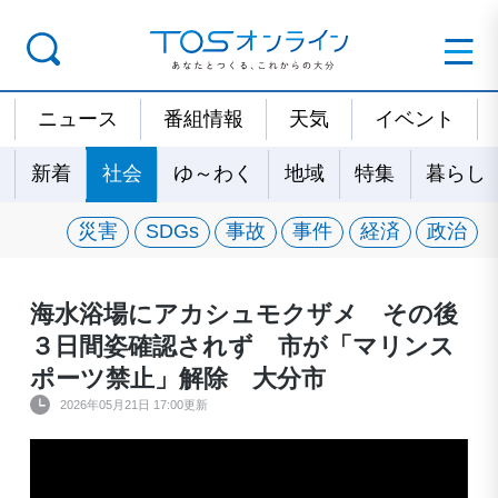
ニュース
番組情報
天気
イベント
新着
社会
ゆ～わく
地域
特集
暮らし
災害
SDGs
事故
事件
経済
政治
海水浴場にアカシュモクザメ その後
３日間姿確認されず 市が「マリンス
ポーツ禁止」解除 大分市
2026年05月21日 17:00更新