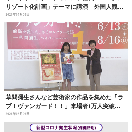
リゾート化計画」テーマに講演 外国人観光
客の呼び込みも 大分
2026年07月08日
草間彌生さんなど芸術家の作品を集めた「ラ
ブ！ヴァンガード！！」来場者1万人突破
大分県立美術館
2026年08月06日