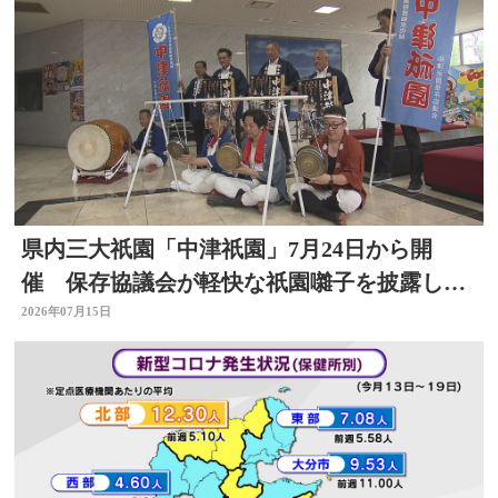
県内三大祇園「中津祇園」7月24日から開
催 保存協議会が軽快な祇園囃子を披露し祭
りをPR 大分
2026年07月15日