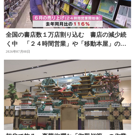
全国の書店数１万店割り込む 書店の減少続
く中 「２４時間営業」や「移動本屋」の取
り組みも 大分
2026年07月08日