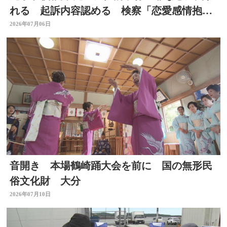
れる 起訴内容認める 検察「恋愛感情抱い
た」大分
2026年07月06日
音開き 本場鶴崎踊大会を前に 国の無形民
俗文化財 大分
2026年07月10日