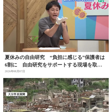
夏休みの自由研究 “負担に感じる”保護者は
6割に 自由研究をサポートする現場を取
材 スタジオで「割れないシャボン玉」づく
2026年08月07日
りも