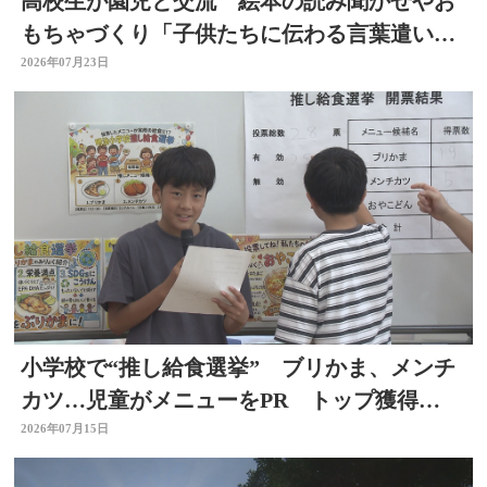
高校生が園児と交流 絵本の読み聞かせやお
もちゃづくり「子供たちに伝わる言葉遣いが
大切と思った」大分
2026年07月23日
小学校で“推し給食選挙” ブリかま、メンチ
カツ…児童がメニューをPR トップ獲得
は？ 選挙を身近に
2026年07月15日