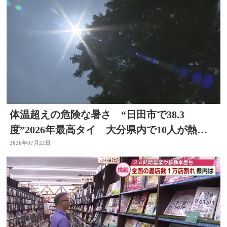
体温超えの危険な暑さ “日田市で38.3
度”2026年最高タイ 大分県内で10人が熱中
症疑いで搬送
2026年07月22日