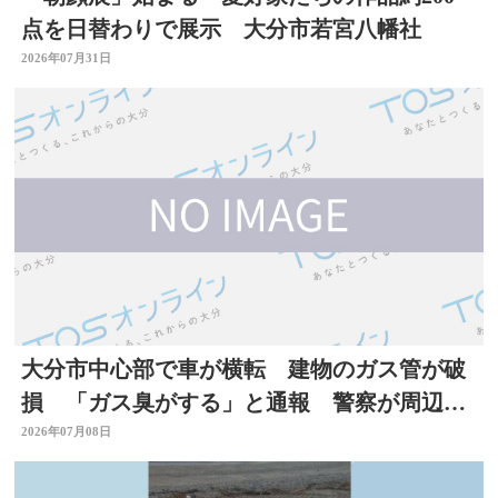
点を日替わりで展示 大分市若宮八幡社
2026年07月31日
大分市中心部で車が横転 建物のガス管が破
損 「ガス臭がする」と通報 警察が周辺で
一時交通規制
2026年07月08日