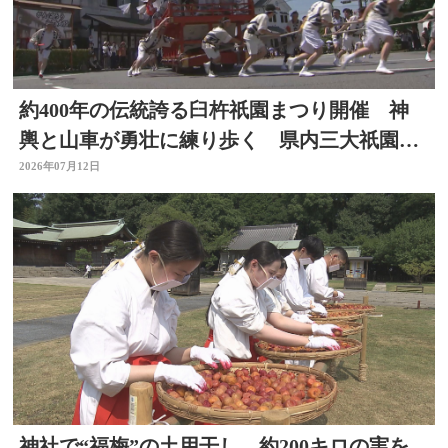
約400年の伝統誇る臼杵祇園まつり開催 神
輿と山車が勇壮に練り歩く 県内三大祇園の
１つ 大分
2026年07月12日
神社で“福梅”の土用干し 約200キロの実を