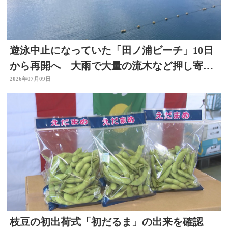
遊泳中止になっていた「田ノ浦ビーチ」10日
から再開へ 大雨で大量の流木など押し寄せ
る 大分
2026年07月09日
枝豆の初出荷式「初だるま」の出来を確認