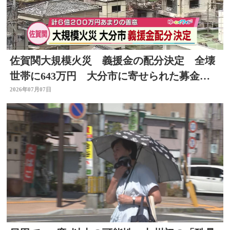
佐賀関大規模火災 義援金の配分決定 全壊
世帯に643万円 大分市に寄せられた募金は
総額約6億円
2026年07月07日