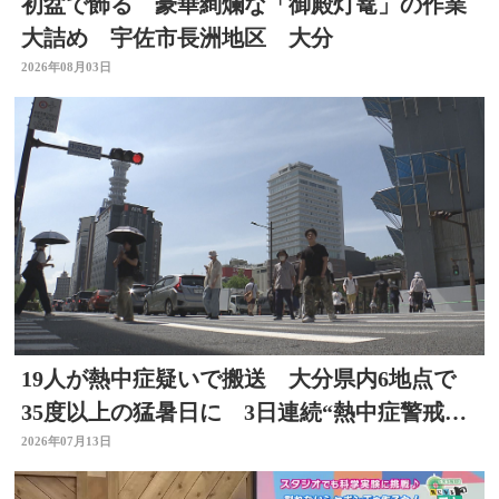
初盆で飾る 豪華絢爛な「御殿灯篭」の作業
大詰め 宇佐市長洲地区 大分
2026年08月03日
19人が熱中症疑いで搬送 大分県内6地点で
35度以上の猛暑日に 3日連続“熱中症警戒ア
ラート”発表
2026年07月13日