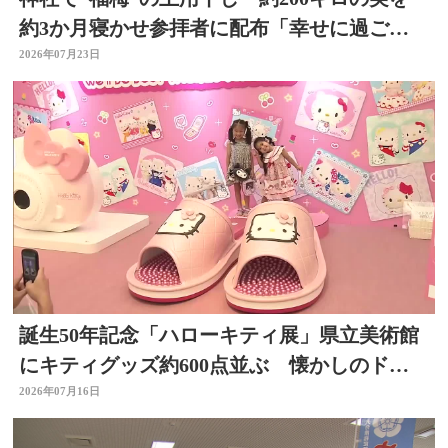
約3か月寝かせ参拝者に配布「幸せに過ごせ
るように」大分
2026年07月23日
誕生50年記念「ハローキティ展」県立美術館
にキティグッズ約600点並ぶ 懐かしのドラ
イヤーなど 大分
2026年07月16日