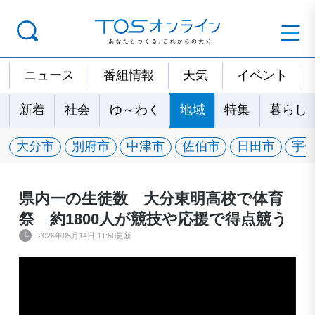
ニュース
番組情報
天気
イベント
新着
社会
ゆ～わく
地域
特集
暮らし
大分市
別府市
中津市
佐伯市
日田市
宇
県内一の生徒数 大分東明高校で体育
祭 約1800人が競技や応援で得点競う
2026年05月14日 11:50更新