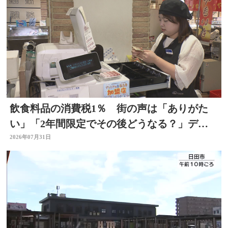
飲食料品の消費税1％ 街の声は「ありがた
い」「2年間限定でその後どうなる？」デパ
ートの反応は 大分
2026年07月31日