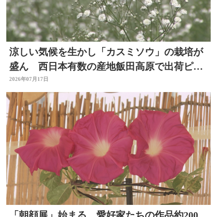
涼しい気候を生かし「カスミソウ」の栽培が
盛ん 西日本有数の産地飯田高原で出荷ピー
ク 大分県九重町
2026年07月17日
「朝顔展」始まる 愛好家たちの作品約200