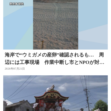
海岸で“ウミガメの産卵”確認されるも… 周
辺には工事現場 作業中断し市とNPOが対応
を協議 大分
2026年07月21日