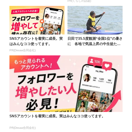
PR(くらしの話題)
SNSアカウントを着実に成長。実
日田で35.5度観測“全国1位”の暑さ
はみんなココ使ってます。
に 各地で気温上昇の中生徒たち
がマリンスポ...
PR(Dreaw合同会社)
SNSアカウントを着実に成長。実はみんなココ使ってます。
PR(Dreaw合同会社)