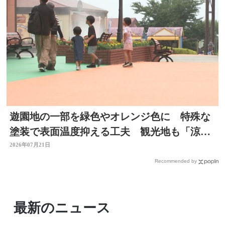
遊園地の一部を緑色やオレンジ色に 特殊な
塗装で表面温度抑える工夫 観光地も「涼」
PRで集客図る 大分
2026年07月21日
Recommended by
最新のニュース