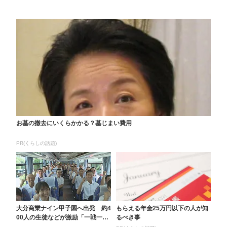
お墓の撤去にいくらかかる？墓じまい費用
PR(くらしの話題)
大分商業ナイン甲子園へ出発 約4
もらえる年金25万円以下の人が知
00人の生徒などが激励「一戦一戦
るべき事
を大事に優勝をつ...