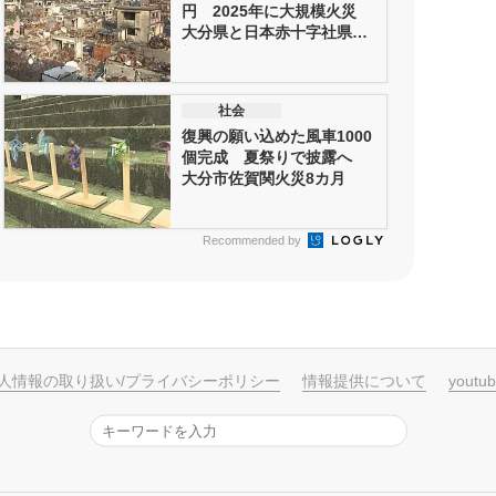
円 2025年に大規模火災
大分県と日本赤十字社県支
部な...
社会
復興の願い込めた風車1000
個完成 夏祭りで披露へ
大分市佐賀関火災8カ月
Recommended by
人情報の取り扱い/プライバシーポリシー
情報提供について
yout