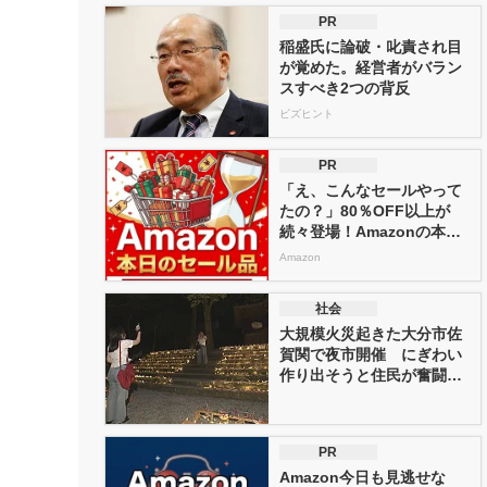
PR
稲盛氏に論破・叱責され目
が覚めた。経営者がバラン
スすべき2つの背反
ビズヒント
PR
「え、こんなセールやって
たの？」80％OFF以上が
続々登場！Amazonの本気
が...
Amazon
社会
大規模火災起きた大分市佐
賀関で夜市開催 にぎわい
作り出そうと住民が奮闘
子供たち...
PR
Amazon今日も見逃せな