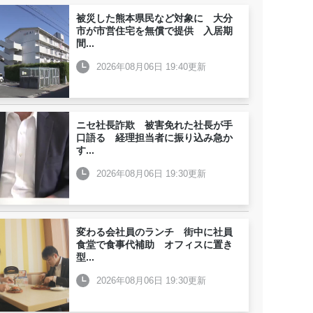
被災した熊本県民など対象に 大分
市が市営住宅を無償で提供 入居期
間
...
2026年08月06日 19:40更新
ニセ社長詐欺 被害免れた社長が手
口語る 経理担当者に振り込み急か
す
...
2026年08月06日 19:30更新
変わる会社員のランチ 街中に社員
食堂で食事代補助 オフィスに置き
型
...
2026年08月06日 19:30更新