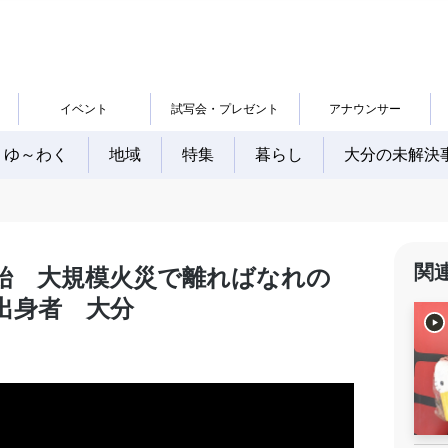
イベント
試写会・プレゼント
アナウンサー
ゆ～わく
地域
特集
暮らし
大分の未解決
関
始 大規模火災で離ればなれの
出身者 大分