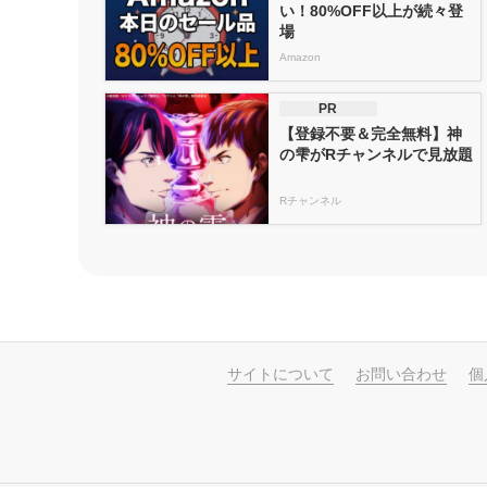
い！80%OFF以上が続々登
場
Amazon
PR
【登録不要＆完全無料】神
の雫がRチャンネルで見放題
Rチャンネル
サイトについて
お問い合わせ
個