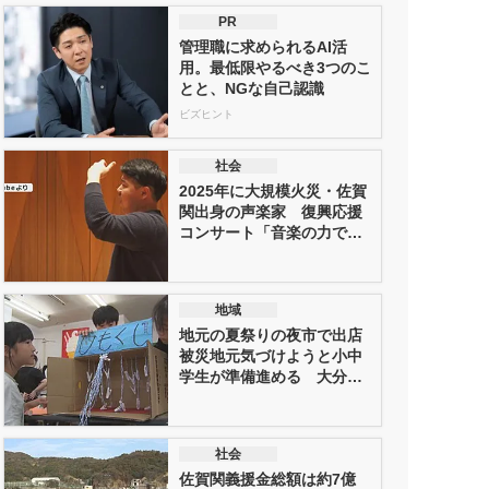
PR
管理職に求められるAI活
用。最低限やるべき3つのこ
とと、NGな自己認識
ビズヒント
社会
2025年に大規模火災・佐賀
関出身の声楽家 復興応援
コンサート「音楽の力で地
元を...
地域
地元の夏祭りの夜市で出店
被災地元気づけようと小中
学生が準備進める 大分市
佐賀関
社会
佐賀関義援金総額は約7億