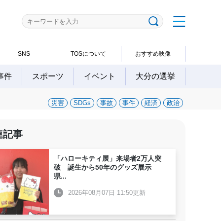
SNS
TOSについて
おすすめ映像
事件
スポーツ
イベント
大分の選挙
災害
SDGs
事故
事件
経済
政治
連記事
「ハローキティ展」来場者2万人突
破 誕生から50年のグッズ展示
県
...
2026年08月07日 11:50更新