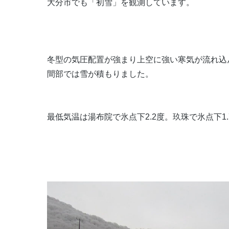
大分市でも「初雪」を観測しています。
冬型の気圧配置が強まり上空に強い寒気が流れ込
間部では雪が積もりました。
最低気温は湯布院で氷点下2.2度。玖珠で氷点下1