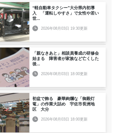
“軽自動車タクシー”大分県内初導
入 「運転しやすさ」で女性や若い
世
...
2026年08月03日 19:30更新
「親なきあと」相談員養成の研修会
始まる 障害者が家族など亡くした
後
...
2026年08月03日 18:00更新
初盆で飾る 豪華絢爛な「御殿灯
篭」の作業大詰め 宇佐市長洲地
区 大分
2026年08月03日 18:00更新