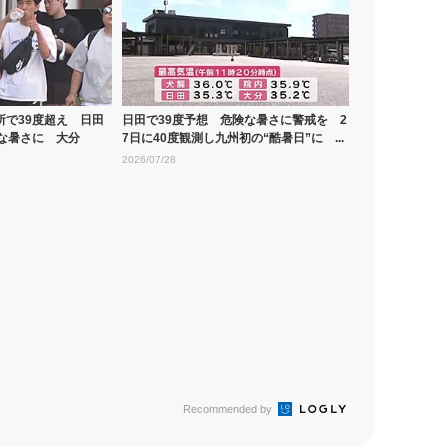
所で39度超え 日田
日田で39度予想 危険な暑さに警戒を 2
な暑さに 大分
7日に40度観測し九州初の“酷暑日”に ...
2026/07/28
Recommended by