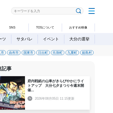
SNS
TOSについて
おすすめ映像
ーツ
サタパレ
イベント
大分の選挙
見市
由布市
国東市
日出町
玖珠町
九重町
姫島村
連記事
府内戦紙の山車がきらびやかにライ
トアップ 大分七夕まつり今週末開
催
...
2026年08月05日 11:15更新