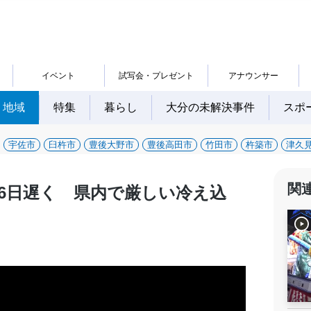
イベント
試写会・プレゼント
アナウンサー
地域
特集
暮らし
大分の未解決事件
スポ
宇佐市
臼杵市
豊後大野市
豊後高田市
竹田市
杵築市
津久
関
6日遅く 県内で厳しい冷え込