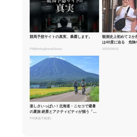
競馬予想サイトの真実、暴露します。
観測史上初めて２か
は40度に迫る 危険
PR(BettingBreakDown)
2026/08/02
楽しさいっぱい！北海道・ニセコで避暑
の夏旅 絶景とアクティビティが揃う「ニ
セコ東...
PR(東急不動産)