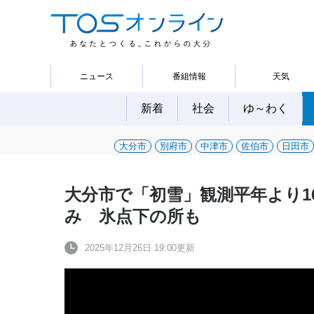
ニュース
番組情報
天気
新着
社会
ゆ～わく
大分市
別府市
中津市
佐伯市
日田市
大分市で「初雪」観測平年より1
み 氷点下の所も
2025年12月26日 19:00更新