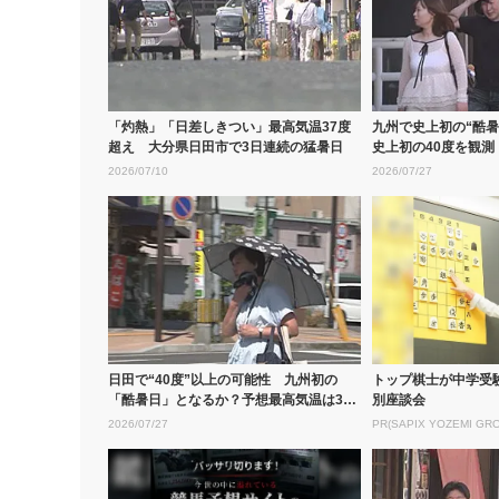
「灼熱」「日差しきつい」最高気温37度
九州で史上初の“酷暑
超え 大分県日田市で3日連続の猛暑日
史上初の40度を観
ての...
2026/07/10
2026/07/27
日田で“40度”以上の可能性 九州初の
トップ棋士が中学受
「酷暑日」となるか？予想最高気温は39
別座談会
度 ...
2026/07/27
PR(SAPIX YOZEMI GR