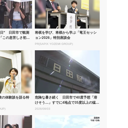
日” 日田市で観測
将棋を学び、将棋から学ぶ「竜王セッシ
測「この息苦しさ初め
ョン2026」特別座談会
PR(SAPIX YOZEMI GROUP)
験の体験談を語る特
危険な暑さ続く 日田市で40度予想「溶
けそう…」すでに4地点で35度以上の猛暑
日...
OUP)
2026/08/03