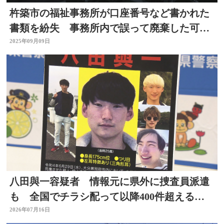
杵築市の福祉事務所が口座番号など書かれた
書類を紛失 事務所内で誤って廃棄した可能
性 大分
2025年09月09日
八田與一容疑者 情報元に県外に捜査員派遣
も 全国でチラシ配って以降400件超える情
報 大分
2026年07月16日