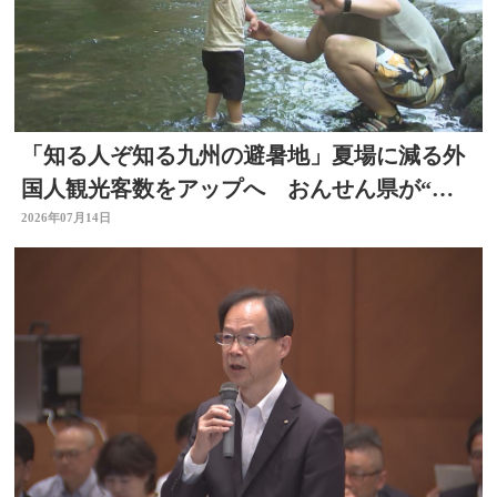
「知る人ぞ知る九州の避暑地」夏場に減る外
国人観光客数をアップへ おんせん県が“涼
しい大分”に
2026年07月14日