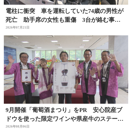
電柱に衝突 車を運転していた74歳の男性が
死亡 助手席の女性も重傷 3台が絡む事
故 大分
2026年07月21日
9月開催「葡萄酒まつり」をPR 安心院産ブ
ドウを使った限定ワインや県産牛のステーキ
など 大分
2026年08月06日