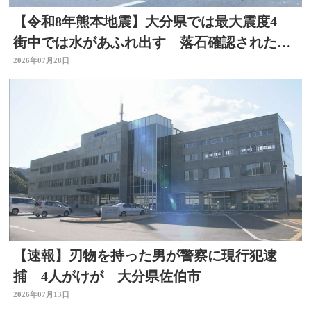
【令和8年熊本地震】大分県では最大震度4
街中では水があふれ出す 落石確認されたと
ころも
2026年07月28日
【速報】刃物を持った男が警察に現行犯逮
捕 4人がけが 大分県佐伯市
2026年07月13日