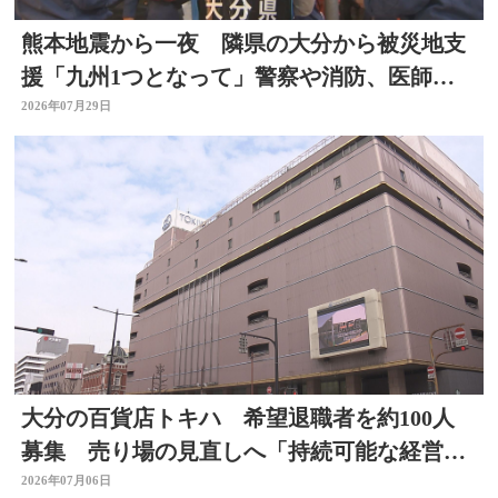
熊本地震から一夜 隣県の大分から被災地支
援「九州1つとなって」警察や消防、医師、
看護師、水道局など
2026年07月29日
大分の百貨店トキハ 希望退職者を約100人
募集 売り場の見直しへ「持続可能な経営体
制構築のため」
2026年07月06日