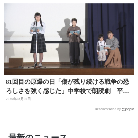
81回目の原爆の日「傷が残り続ける戦争の恐
ろしさを強く感じた」中学校で朗読劇 平和
の大切さ学ぶ 大分
2026年08月06日
Recommended by
最新のニュース