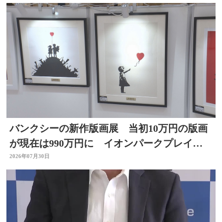
バンクシーの新作版画展 当初10万円の版画
が現在は990万円に イオンパークプレイス
大分店で開催中
2026年07月30日