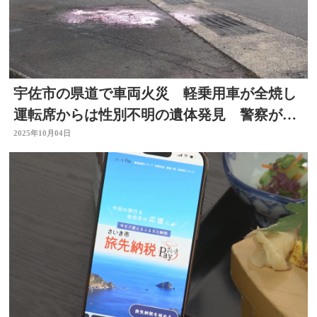
宇佐市の県道で車両火災 軽乗用車が全焼し
運転席からは性別不明の遺体発見 警察が身
元の確認急ぐ 大分
2025年10月04日