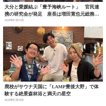
大分と愛媛結ぶ「豊予海峡ルート」 官民連
携の研究会が発足 座長は増田寛也元総務大
臣 大分
2026年07月31日
廃校がサウナ天国に「LAMP豊後大野」で体
験する絶景森林浴と満天の星空
2026年07月29日