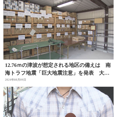
12.76ｍの津波が想定される地区の備えは 南
海トラフ地震「巨大地震注意」を発表 大分
県佐伯市
2024年08月09日