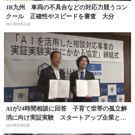
JR九州 車両の不具合などの対応力競うコン
クール 正確性やスピードを審査 大分
2025年09月25日
AIが24時間相談に回答 子育て世帯の孤立解
消に向け実証実験 スタートアップ企業と市
が協定 大分
2025年10月03日