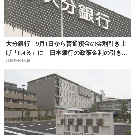
大分銀行 9月1日から普通預金の金利引き上
げ「0.4％」に 日本銀行の政策金利の引き上
げを受け
2026年09月01日