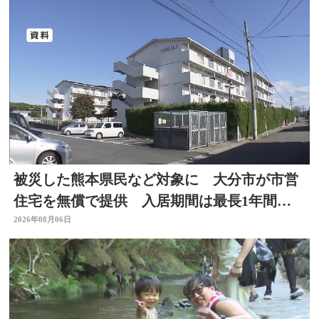
被災した熊本県民など対象に 大分市が市営
住宅を無償で提供 入居期間は最長1年間
【令和8年熊本地震】
2026年08月06日