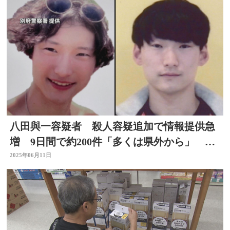
八田與一容疑者 殺人容疑追加で情報提供急
増 9日間で約200件「多くは県外から」 別
府ひき逃げ 大分
2025年06月11日