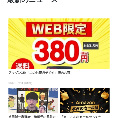
アマゾン1位「このお茶ガチです」噂のお茶
PR(ハーブ健康本舗)
八田與一容疑者 情報元に県外に
「え、こんなセールやってた