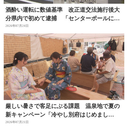
酒酔い運転に数値基準 改正道交法施行後大
分県内で初めて逮捕 「センターポールに接
触して去った」と通報
2026年07月24日
厳しい暑さで客足にぶる課題 温泉地で夏の
新キャンペーン「冷やし別府はじめまし
た」 冷たい足湯など設置
2026年07月21日