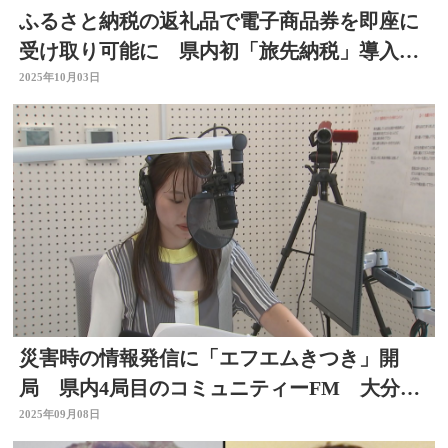
ふるさと納税の返礼品で電子商品券を即座に
受け取り可能に 県内初「旅先納税」導入
大分県佐伯市
2025年10月03日
災害時の情報発信に「エフエムきつき」開
局 県内4局目のコミュニティーFM 大分県
杵築市
2025年09月08日