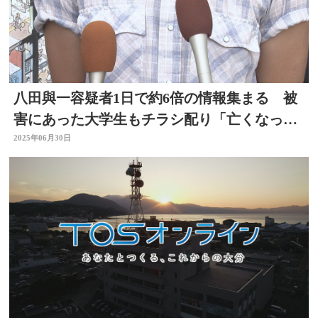
八田與一容疑者1日で約6倍の情報集まる 被
害にあった大学生もチラシ配り「亡くなった
友人に申し訳ない」
2025年06月30日