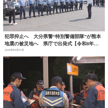
犯罪抑止へ 大分県警“特別警備部隊”が熊本
地震の被災地へ 県庁で出発式【令和8年熊
本地震】
2026年08月03日