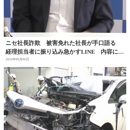
ニセ社長詐欺 被害免れた社長が手口語る
経理担当者に振り込み急かすLINE 内容に不
信感 大分
2026年08月06日