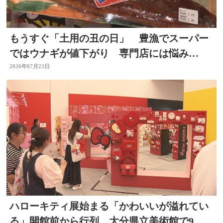
もうすぐ「土用の丑の日」 豊漁でスーパー
ではウナギが値下がり 専門店には悩み
も… 大分
2026年07月23日
ハローキティ展始まる「かわいいが溢れてい
る」開館前から行列 大分県立美術館で9月