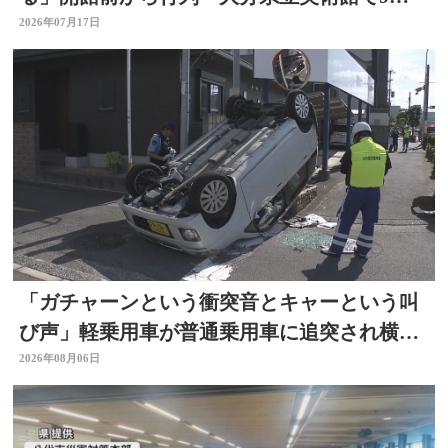
23日まで
2026年07月17日
「ガチャーンという衝突音とキャーという叫
び声」軽乗用車が普通乗用車に追突され横
転 周囲騒然 大分
2026年08月06日