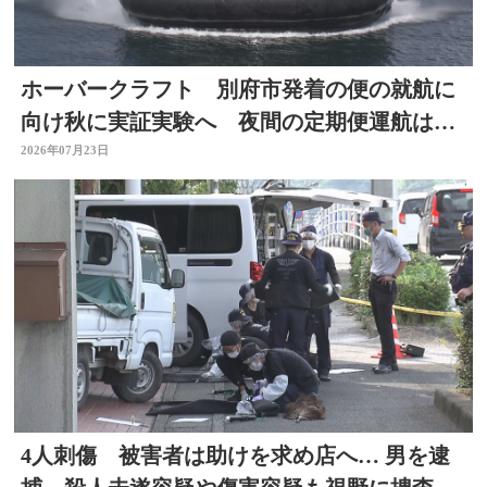
ホーバークラフト 別府市発着の便の就航に
向け秋に実証実験へ 夜間の定期便運航は８
月中目指す 大分
2026年07月23日
4人刺傷 被害者は助けを求め店へ… 男を逮