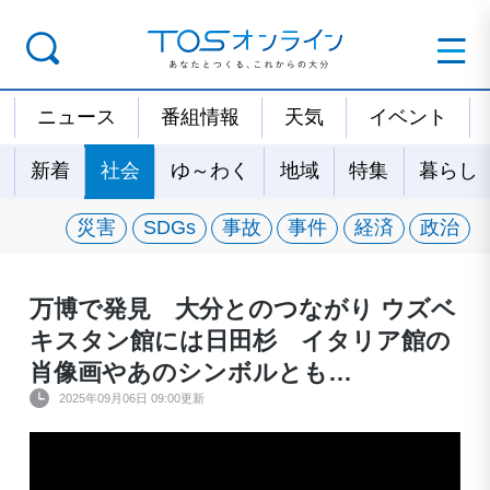
ニュース
番組情報
天気
イベント
新着
社会
ゆ～わく
地域
特集
暮らし
災害
SDGs
事故
事件
経済
政治
万博で発見 大分とのつながり ウズベ
キスタン館には日田杉 イタリア館の
肖像画やあのシンボルとも…
2025年09月06日 09:00更新