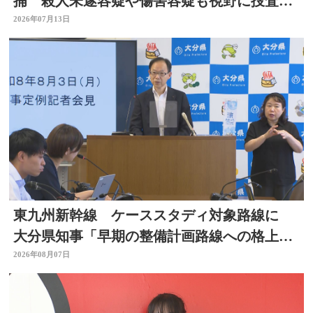
捕 殺人未遂容疑や傷害容疑も視野に捜査
大分県佐伯市
2026年07月13日
東九州新幹線 ケーススタディ対象路線に
大分県知事「早期の整備計画路線への格上げ
に期待」
2026年08月07日