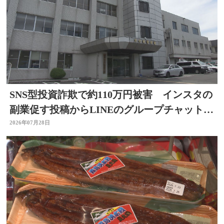
SNS型投資詐欺で約110万円被害 インスタの
副業促す投稿からLINEのグループチャットに
参加 大分
2026年07月28日