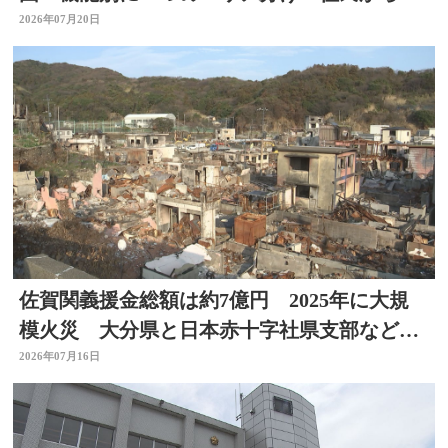
おおむね理解」 大分
2026年07月20日
佐賀関義援金総額は約7億円 2025年に大規
模火災 大分県と日本赤十字社県支部などが
受付
2026年07月16日