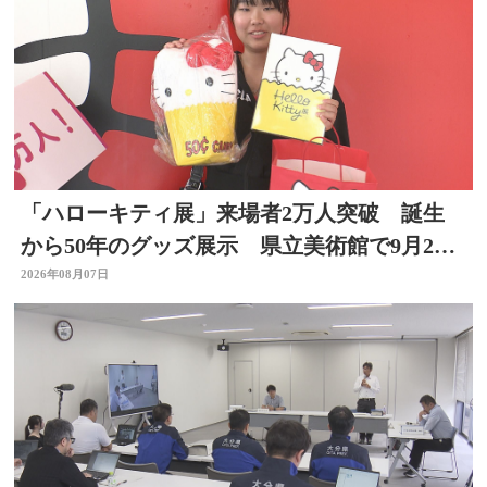
「ハローキティ展」来場者2万人突破 誕生
から50年のグッズ展示 県立美術館で9月23
日まで
2026年08月07日