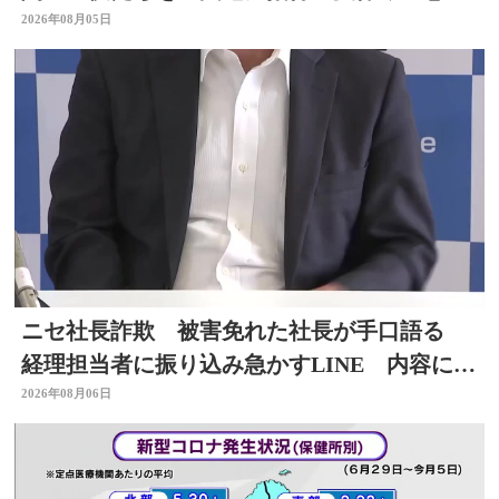
出作りに 大分
2026年08月05日
ニセ社長詐欺 被害免れた社長が手口語る
経理担当者に振り込み急かすLINE 内容に不
信感 大分
2026年08月06日