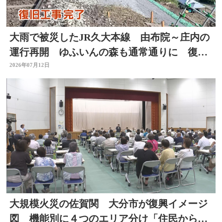
大雨で被災したJR久大本線 由布院～庄内の
運行再開 ゆふいんの森も通常通りに 復旧
工事完了 大分
2026年07月12日
大規模火災の佐賀関 大分市が復興イメージ
図 機能別に４つのエリア分け「住民からは