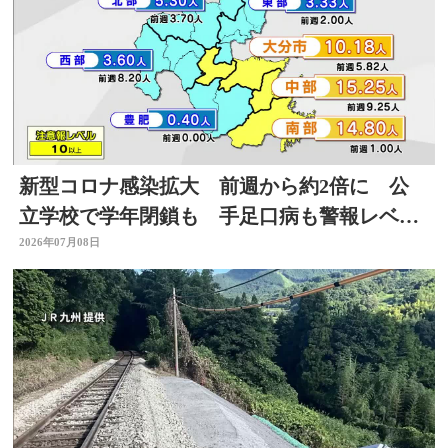
新型コロナ感染拡大 前週から約2倍に 公
立学校で学年閉鎖も 手足口病も警報レベル
上回る 大分
2026年07月08日