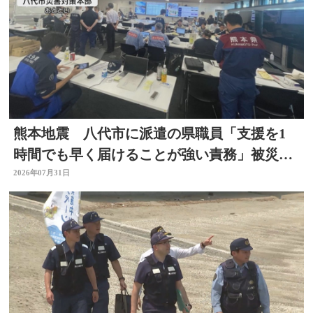
熊本地震 八代市に派遣の県職員「支援を1
時間でも早く届けることが強い責務」被災地
の状況語る 大分
2026年07月31日