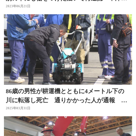
市・大分
2023年06月21日
86歳の男性が耕運機とともに4メートル下の
川に転落し死亡 通りかかった人が通報 大
分県中津市
2025年03月31日