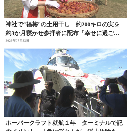
神社で“福梅”の土用干し 約200キロの実を
約3か月寝かせ参拝者に配布「幸せに過ごせ
るように」大分
2026年07月23日
ホーバークラフト就航１年 ターミナルで記