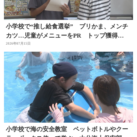
小学校で“推し給食選挙” ブリかま、メンチ
カツ…児童がメニューをPR トップ獲得
は？ 選挙を身近に
2026年07月15日
小学校で海の安全教室 ペットボトルやクー