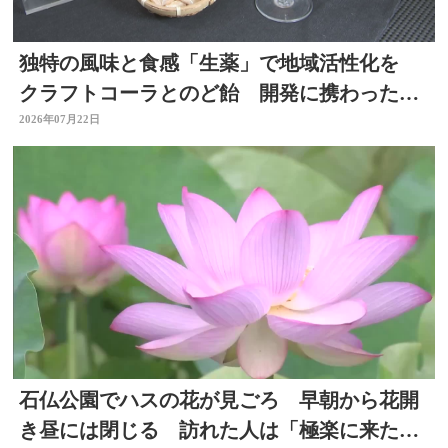
独特の風味と食感「生薬」で地域活性化を
クラフトコーラとのど飴 開発に携わった薬
剤師の思いは 大分
2026年07月22日
石仏公園でハスの花が見ごろ 早朝から花開
き昼には閉じる 訪れた人は「極楽に来た気