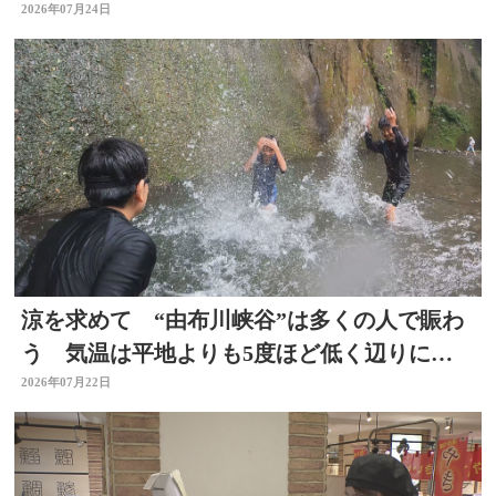
分」大分県臼杵市
2026年07月24日
涼を求めて “由布川峡谷”は多くの人で賑わ
う 気温は平地よりも5度ほど低く辺りには
涼しい風も 大分
2026年07月22日