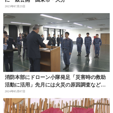
2023年07月23日
消防本部にドローン小隊発足「災害時の救助
活動に活用」先月には火災の原因調査などで
も使用 大分県別府市
2024年05月07日