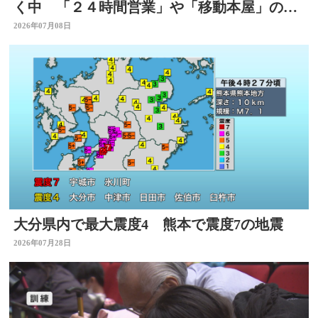
く中 「２４時間営業」や「移動本屋」の取
り組みも 大分
2026年07月08日
大分県内で最大震度4 熊本で震度7の地震
2026年07月28日