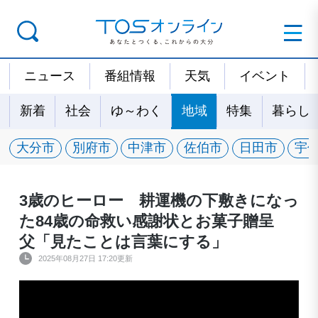
ニュース
番組情報
天気
イベント
新着
社会
ゆ～わく
地域
特集
暮らし
大分市
別府市
中津市
佐伯市
日田市
宇
3歳のヒーロー 耕運機の下敷きになっ
た84歳の命救い感謝状とお菓子贈呈
父「見たことは言葉にする」
2025年08月27日 17:20更新