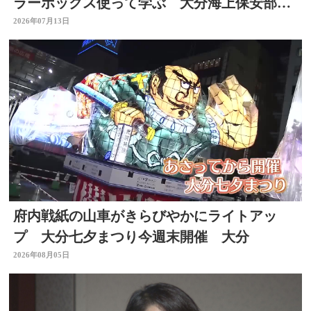
ラーボックス使って学ぶ 大分海上保安部が
初開催
2026年07月13日
府内戦紙の山車がきらびやかにライトアッ
プ 大分七夕まつり今週末開催 大分
2026年08月05日