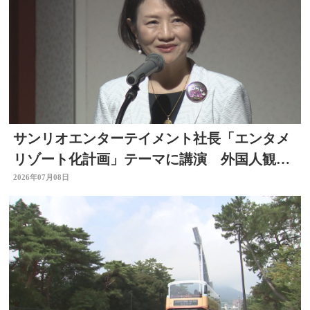
サンリオエンターテイメント社長「エンタメ
リゾート化計画」テーマに講演 外国人観光
客の呼び込みも 大分
2026年07月08日