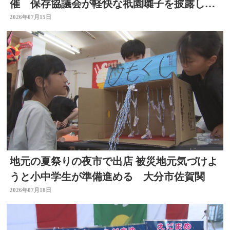
催 保存協議会が軽快な祇園囃子を披露し祭
りをPR 大分
2026年07月15日
地元の夏祭りの夜市で出店 被災地元気づけよ
うと小中学生が準備進める 大分市佐賀関
2026年07月18日