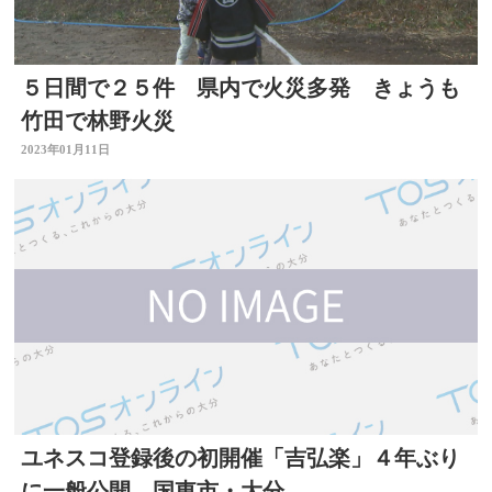
５日間で２５件 県内で火災多発 きょうも
竹田で林野火災
2023年01月11日
ユネスコ登録後の初開催「吉弘楽」４年ぶり
に一般公開 国東市・大分