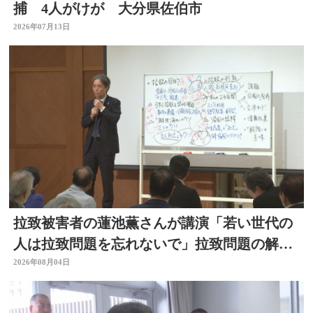
捕 4人がけが 大分県佐伯市
2026年07月13日
拉致被害者の蓮池薫さんが講演「若い世代の
人は拉致問題を忘れないで」拉致問題の解決
訴える
2026年08月04日