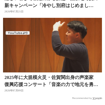
新キャンペーン「冷やし別府はじめまし
た」 冷たい足湯など設置
2026年07月21日
2025年に大規模火災・佐賀関出身の声楽家
復興応援コンサート「音楽の力で地元を勇気
づけたい」大分
2026年07月09日
Recommended by