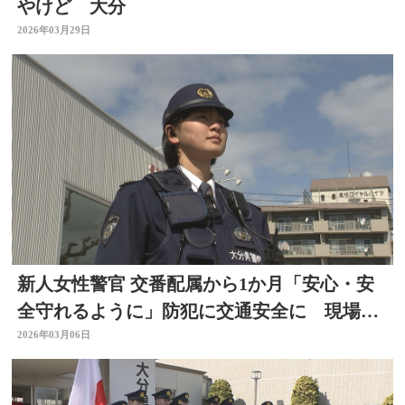
やけど 大分
2026年03月29日
新人女性警官 交番配属から1か月「安心・安
全守れるように」防犯に交通安全に 現場で
奮闘 大分
2026年03月06日