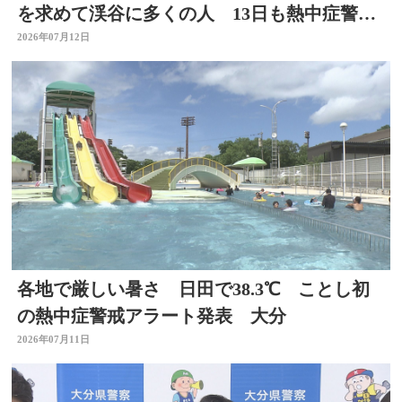
を求めて渓谷に多くの人 13日も熱中症警戒
アラート発表
2026年07月12日
各地で厳しい暑さ 日田で38.3℃ ことし初
の熱中症警戒アラート発表 大分
2026年07月11日