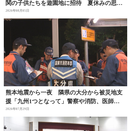
関の子供たちを遊園地に招待 夏休みの思い
出作りに 大分
2026年08月05日
熊本地震から一夜 隣県の大分から被災地支
援「九州1つとなって」警察や消防、医師、
看護師、水道局など
2026年07月29日