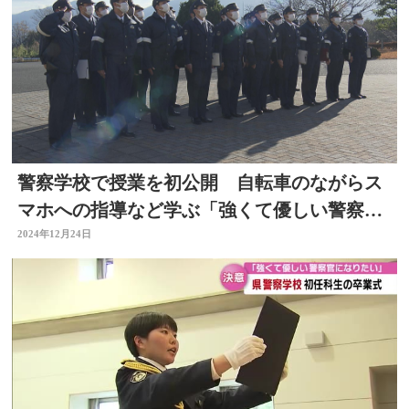
警察学校で授業を初公開 自転車のながらス
マホへの指導など学ぶ「強くて優しい警察官
になりたい」大分
2024年12月24日