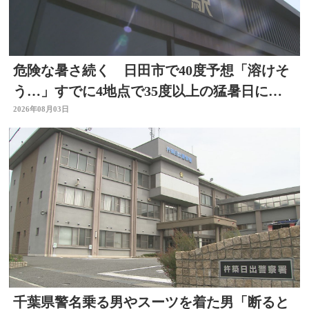
危険な暑さ続く 日田市で40度予想「溶けそ
う…」すでに4地点で35度以上の猛暑日に
大分
2026年08月03日
千葉県警名乗る男やスーツを着た男「断ると