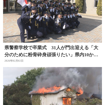
県警察学校で卒業式 31人が門出迎える「大
分のために粉骨砕身頑張りたい」県内10か所
の警察署に配属
2026年02月02日