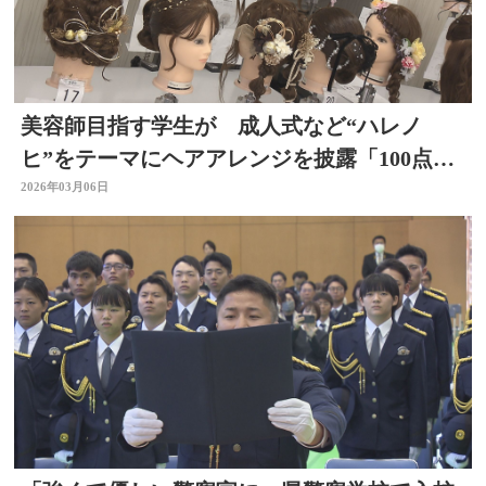
美容師目指す学生が 成人式など“ハレノ
ヒ”をテーマにヘアアレンジを披露「100点満
点の出来」大分
2026年03月06日