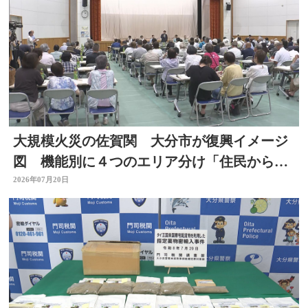
大規模火災の佐賀関 大分市が復興イメージ
図 機能別に４つのエリア分け「住民からは
おおむね理解」 大分
2026年07月20日