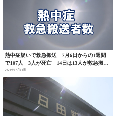
熱中症疑いで救急搬送 7月6日からの1週間
で107人 3人が死亡 14日は13人が救急搬
送 大分
2026年07月14日