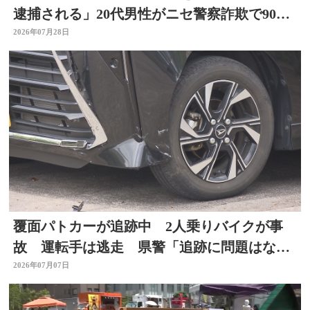
逮捕される」20代男性がニセ警察詐欺で90万
円被害 大分
2026年07月28日
覆面パトカーが追跡中 2人乗りバイクが事
故 運転手は逃走 県警「追跡に問題はな
い」大分
2026年07月07日