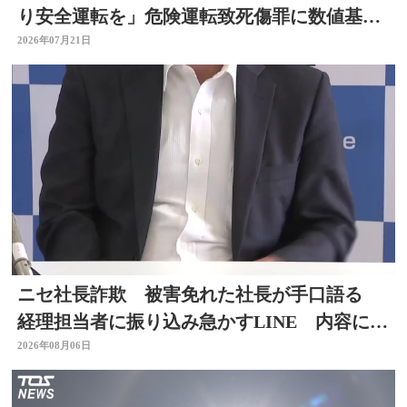
り安全運転を」危険運転致死傷罪に数値基
準 改正法施行
2026年07月21日
ニセ社長詐欺 被害免れた社長が手口語る
経理担当者に振り込み急かすLINE 内容に不
信感 大分
2026年08月06日