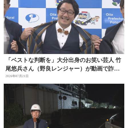
「ベストな判断を」大分出身のお笑い芸人 竹
尾悠兵さん（野良レンジャー）が動画で詐欺
被害防止呼びかけ
2026年07月21日