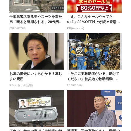
千葉県警名乗る男やスーツを着た
「え、こんなセールやってた
男「断ると逮捕される」20代男性
の？」80％OFF以上が続々登場！
がニセ警察詐欺で9...
Amazonの本気が...
2026/07/28
PR(Amazon)
お墓の撤去にいくらかかる？墓じ
「そこに要救助者がいる、助けて
まい費用
ください」被災地で救助活動 警
察官が当時の状況を語...
PR(くらしの話題)
2026/08/04
アナウンサーの声で「自転車の鍵
落語家 三遊亭歌奴さん 動画で