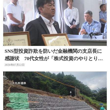
SNS型投資詐欺を防いだ金融機関の支店長に
感謝状 70代女性が「株式投資のやりとりを
している」大分
2026年07月22日