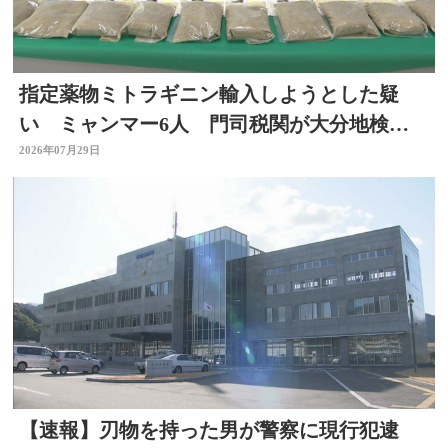
指定薬物ミトラギニン輸入しようとした疑
い ミャンマー6人 門司税関が大分地検に
告発 大分
2026年07月29日
【速報】刃物を持った男が警察に現行犯逮