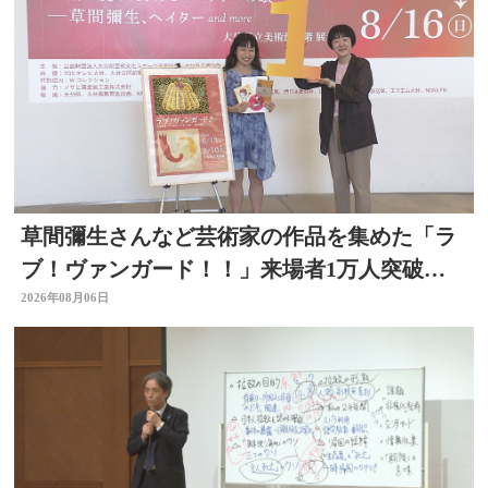
草間彌生さんなど芸術家の作品を集めた「ラ
ブ！ヴァンガード！！」来場者1万人突破
大分県立美術館
2026年08月06日