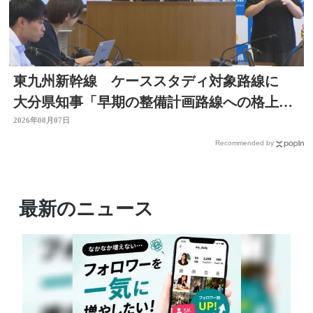
東九州新幹線 ケーススタディ対象路線に
大分県知事「早期の整備計画路線への格上げ
に期待」
2026年08月07日
Recommended by
最新のニュース