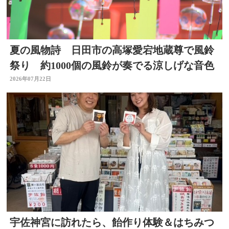
夏の風物詩 日田市の高塚愛宕地蔵尊で風鈴
祭り 約1000個の風鈴が奏でる涼しげな音色
2026年07月22日
宇佐神宮に訪れたら、飴作り体験＆はちみつ