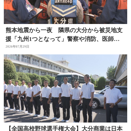
熊本地震から一夜 隣県の大分から被災地支
援「九州1つとなって」警察や消防、医師、
看護師、水道局など
2026年07月29日
【全国高校野球選手権大会】大分商業は日本