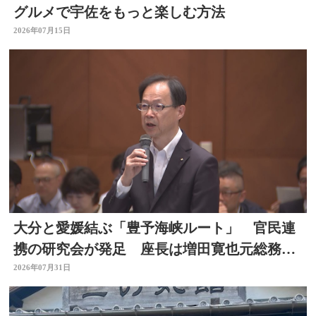
グルメで宇佐をもっと楽しむ方法
2026年07月15日
大分と愛媛結ぶ「豊予海峡ルート」 官民連
携の研究会が発足 座長は増田寛也元総務大
臣 大分
2026年07月31日