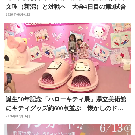
文理（新潟）と対戦へ 大会4日目の第3試合
2026年08月01日
誕生50年記念「ハローキティ展」県立美術館
にキティグッズ約600点並ぶ 懐かしのドラ
イヤーなど 大分
2026年07月16日