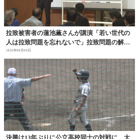
拉致被害者の蓮池薫さんが講演「若い世代の
人は拉致問題を忘れないで」拉致問題の解決
訴える
2026年08月04日
決勝は13年ぶりに公立高校同士の対戦に 大