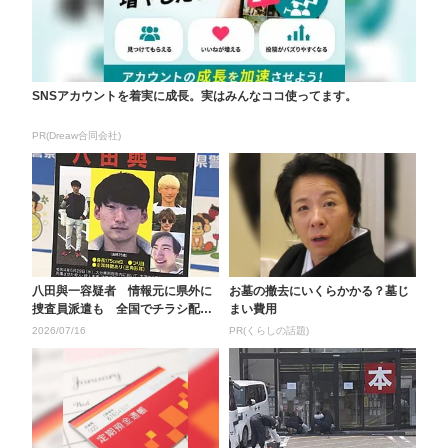
SNSアカウントを着実に成長。実はみんなココ使ってます。
PR(Dreaw合同会社)
八田與一容疑者 情報元に県外に
お墓の撤去にいくらかかる？墓じ
捜査員派遣も 全国でチラシ配っ
まい費用
て以降400件超える...
2026/07/16
PR(くらしの話題)