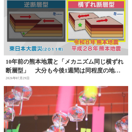
10年前の熊本地震と「メカニズム同じ横ずれ
断層型」 大分も今後1週間は同程度の地震
に注意
2026年07月29日