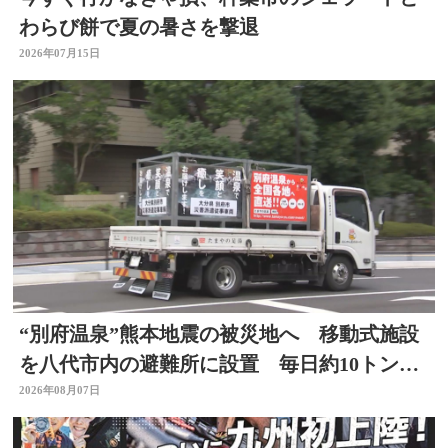
わらび餅で夏の暑さを撃退
2026年07月15日
“別府温泉”熊本地震の被災地へ 移動式施設
を八代市内の避難所に設置 毎日約10トンの
温泉届ける 大分
2026年08月07日