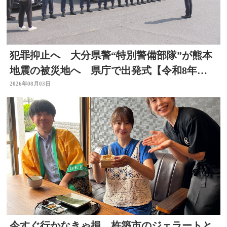
犯罪抑止へ 大分県警“特別警備部隊”が熊本
地震の被災地へ 県庁で出発式【令和8年熊
本地震】
2026年08月03日
今すぐ行かなきゃ損、杵築市のジェラートと