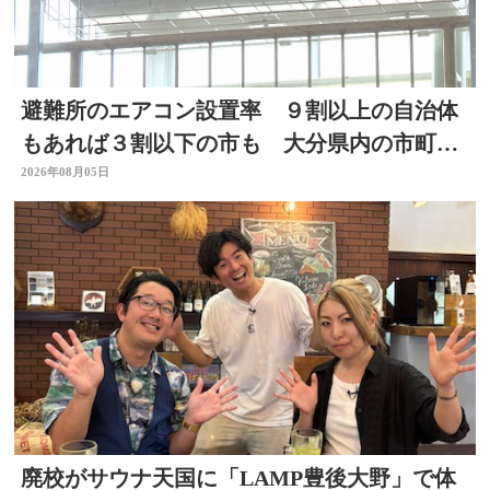
避難所のエアコン設置率 ９割以上の自治体
もあれば３割以下の市も 大分県内の市町村
を調査
2026年08月05日
廃校がサウナ天国に「LAMP豊後大野」で体