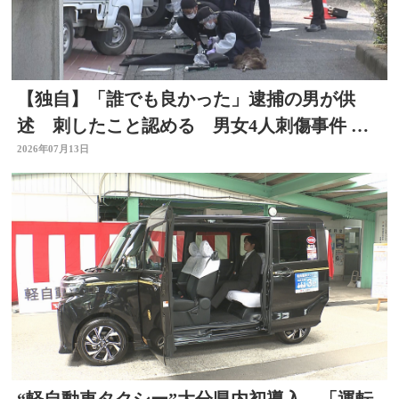
【独自】「誰でも良かった」逮捕の男が供
述 刺したこと認める 男女4人刺傷事件 被
害者と面識なし 大分
2026年07月13日
“軽自動車タクシー”大分県内初導入 「運転