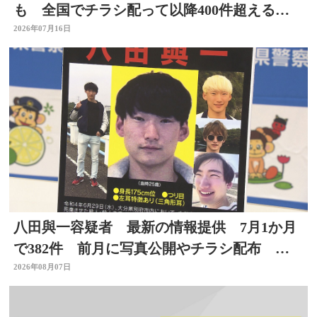
も 全国でチラシ配って以降400件超える情
報 大分
2026年07月16日
八田與一容疑者 最新の情報提供 7月1か月
で382件 前月に写真公開やチラシ配布 別
府ひき逃げ事件
2026年08月07日