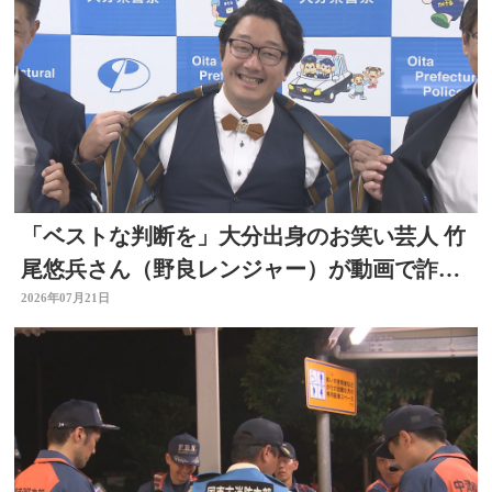
「ベストな判断を」大分出身のお笑い芸人 竹
尾悠兵さん（野良レンジャー）が動画で詐欺
被害防止呼びかけ
2026年07月21日