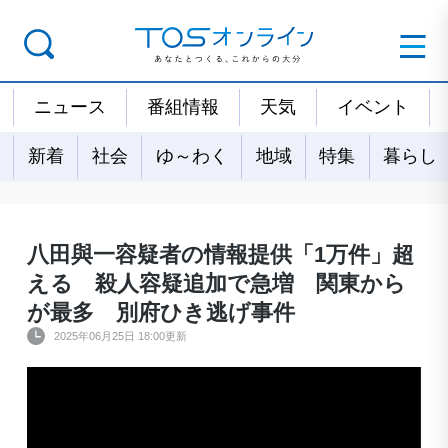
ニュース
番組情報
天気
イベント
新着
社会
ゆ～わく
地域
特集
暮らし
八田與一容疑者の情報提供「1万件」超
える 殺人容疑追加で急増 関東から
が最多 別府ひき逃げ事件
2025年06月25日 18:00更新