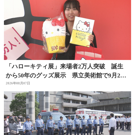
「ハローキティ展」来場者2万人突破 誕生
から50年のグッズ展示 県立美術館で9月23
日まで
2026年08月07日