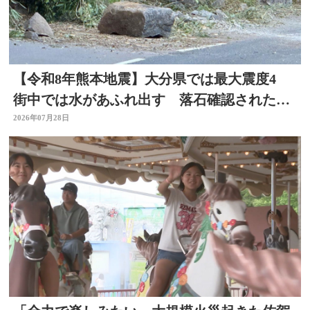
【令和8年熊本地震】大分県では最大震度4
街中では水があふれ出す 落石確認されたと
ころも
2026年07月28日