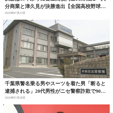
分商業と津久見が決勝進出【全国高校野球選
手権大分大会】
2026年07月23日
千葉県警名乗る男やスーツを着た男「断ると
逮捕される」20代男性がニセ警察詐欺で90万
円被害 大分
2026年07月28日