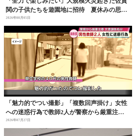
「全力で楽しみたい」大規模火災起きた佐賀
関の子供たちを遊園地に招待 夏休みの思い
出作りに 大分
2026年08月05日
「魅力的でつい撮影」「複数回声掛け」女性
への迷惑行為で教師2人が警察から厳重注
意 文書訓告に 大分
2026年07月27日