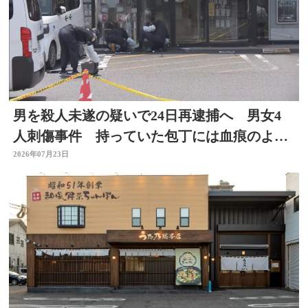
男を殺人未遂の疑いで24日再逮捕へ 男女4
人刺傷事件 持っていた包丁には血痕のよう
なもの付着
2026年07月23日