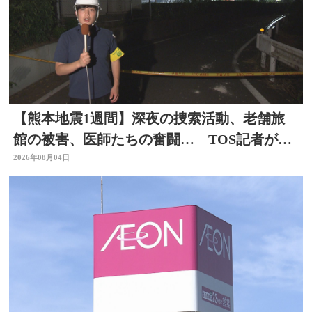
【熊本地震1週間】深夜の捜索活動、老舗旅
館の被害、医師たちの奮闘… TOS記者が取
材した被災地 大分
2026年08月04日