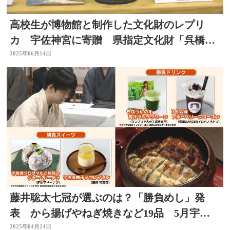
高校生が博物館と制作した文化財のレプリ
カ 宇佐神宮に寄贈 県指定文化財「呉橋」
の擬宝珠を再現 大分
2025年06月14日
藤井聡太七冠が選ぶのは？「勝負めし」発
表 から揚げやねぎ焼きなど19品 5月宇佐
神宮で名人戦開催
2025年04月24日