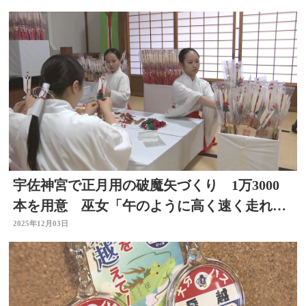
宇佐神宮で正月用の破魔矢づくり 1万3000
本を用意 巫女「午のように高く速く走れる
1年に」大分
2025年12月03日