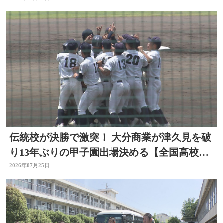
伝統校が決勝で激突！ 大分商業が津久見を破
り13年ぶりの甲子園出場決める【全国高校野
球大分大会】
2026年07月25日