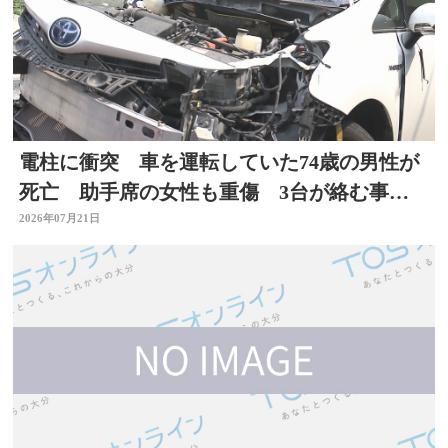
電柱に衝突 車を運転していた74歳の男性が
死亡 助手席の女性も重傷 3台が絡む事
故 大分
2026年07月21日