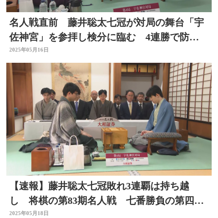
名人戦直前 藤井聡太七冠が対局の舞台「宇
佐神宮」を参拝し検分に臨む 4連勝で防衛
なるか 大分
2025年05月16日
【速報】藤井聡太七冠敗れ3連覇は持ち越
し 将棋の第83期名人戦 七番勝負の第四
局 大分県宇佐神宮
2025年05月18日