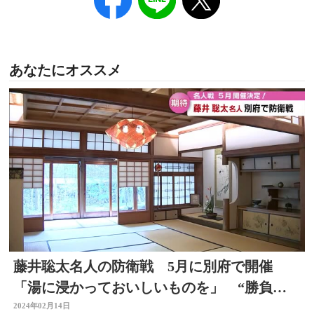
あなたにオススメ
藤井聡太名人の防衛戦 5月に別府で開催
「湯に浸かっておいしいものを」 “勝負め
し”予想も沸騰
2024年02月14日