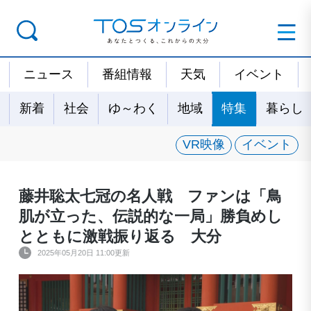
ニュース
番組情報
天気
イベント
新着
社会
ゆ～わく
地域
特集
暮らし
VR映像
イベント
藤井聡太七冠の名人戦 ファンは「鳥
肌が立った、伝説的な一局」勝負めし
とともに激戦振り返る 大分
2025年05月20日 11:00更新