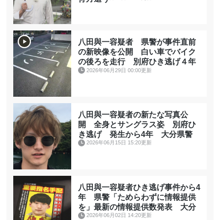
八田與一容疑者 県警が事件直前
の新映像を公開 白い車でバイク
の後ろを走行 別府ひき逃げ４年
2026年06月29日 00:00更新
八田與一容疑者の新たな写真公
開 全身とサングラス姿 別府ひ
き逃げ 発生から4年 大分県警
2026年06月15日 15:20更新
八田與一容疑者ひき逃げ事件から4
年 県警「ためらわずに情報提供
を」最新の情報提供数発表 大分
2026年06月02日 14:20更新