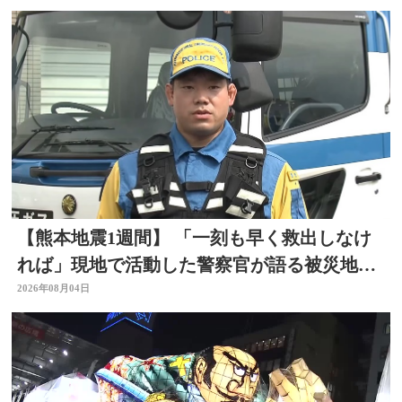
【熊本地震1週間】 「一刻も早く救出しなけ
れば」現地で活動した警察官が語る被災地の
状況 大分
2026年08月04日