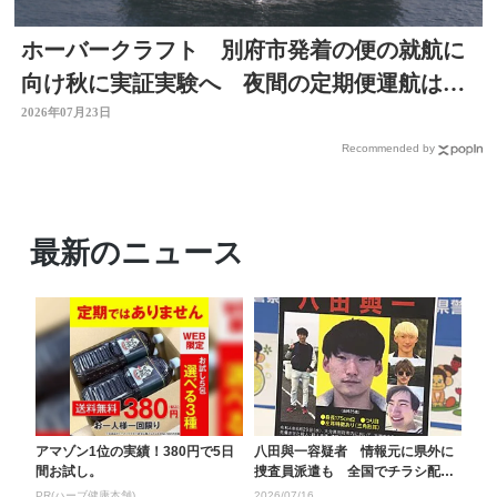
ホーバークラフト 別府市発着の便の就航に
向け秋に実証実験へ 夜間の定期便運航は８
月中目指す 大分
2026年07月23日
Recommended by
最新のニュース
アマゾン1位の実績！380円で5日
八田與一容疑者 情報元に県外に
間お試し。
捜査員派遣も 全国でチラシ配っ
て以降400件超える...
PR(ハーブ健康本舗)
2026/07/16