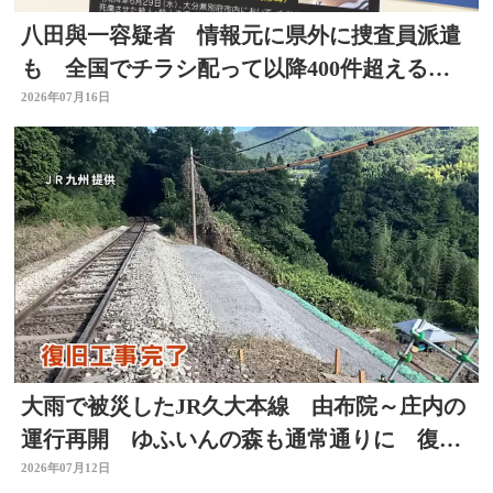
八田與一容疑者 情報元に県外に捜査員派遣
も 全国でチラシ配って以降400件超える情
報 大分
2026年07月16日
大雨で被災したJR久大本線 由布院～庄内の
運行再開 ゆふいんの森も通常通りに 復旧
工事完了 大分
2026年07月12日