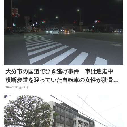
大分市の国道でひき逃げ事件 車は逃走中
横断歩道を渡っていた自転車の女性が肋骨を
折るけが
2026年01月21日