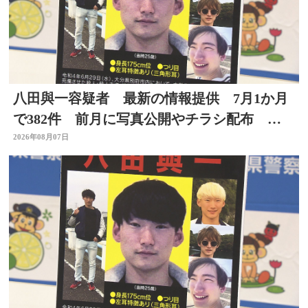
八田與一容疑者 最新の情報提供 7月1か月
で382件 前月に写真公開やチラシ配布 別
府ひき逃げ事件
2026年08月07日