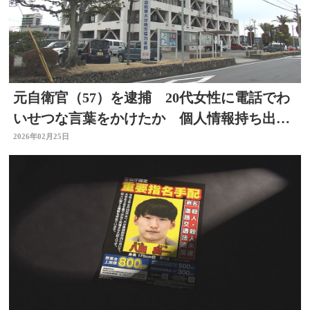
元自衛官（57）を逮捕 20代女性に電話でわ
いせつな言葉をかけたか 個人情報持ち出し
た疑い 大分
2026年02月25日