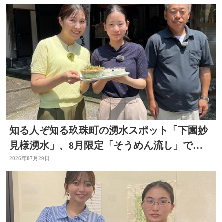
知る人ぞ知る玖珠町の湧水スポット「下園妙
見様湧水」、8月限定「そうめん流し」で涼
を求めて
2026年07月29日