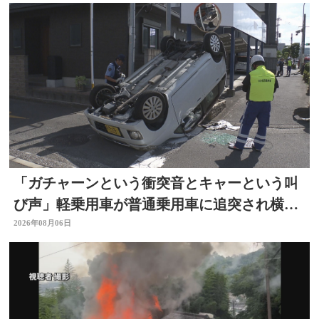
「ガチャーンという衝突音とキャーという叫
び声」軽乗用車が普通乗用車に追突され横
転 周囲騒然 大分
2026年08月06日