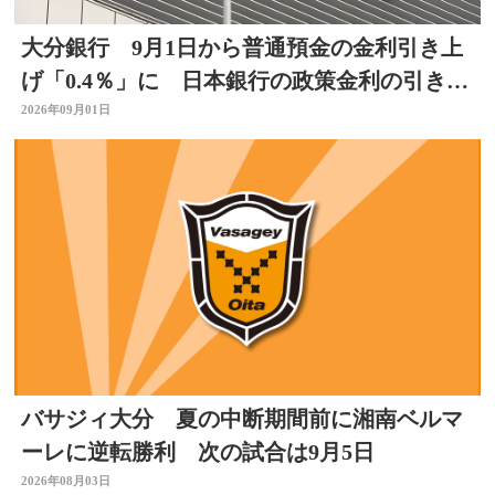
大分銀行 9月1日から普通預金の金利引き上
げ「0.4％」に 日本銀行の政策金利の引き上
げを受け
2026年09月01日
バサジィ大分 夏の中断期間前に湘南ベルマ
ーレに逆転勝利 次の試合は9月5日
2026年08月03日