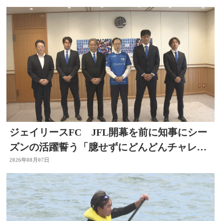
ジェイリースFC JFL開幕を前に知事にシー
ズンの活躍誓う「臆せずにどんどんチャレン
ジする」大分
2026年08月07日