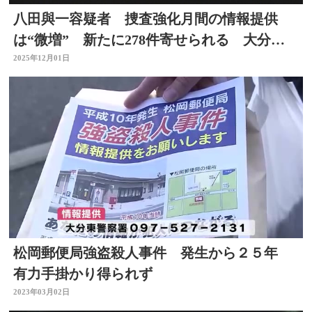
八田與一容疑者 捜査強化月間の情報提供
は“微増” 新たに278件寄せられる 大分・
別府ひき逃げ
2025年12月01日
松岡郵便局強盗殺人事件 発生から２５年
有力手掛かり得られず
2023年03月02日