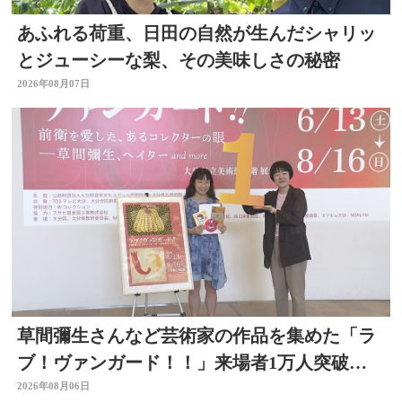
あふれる荷重、日田の自然が生んだシャリッ
とジューシーな梨、その美味しさの秘密
2026年08月07日
草間彌生さんなど芸術家の作品を集めた「ラ
ブ！ヴァンガード！！」来場者1万人突破
大分県立美術館
2026年08月06日