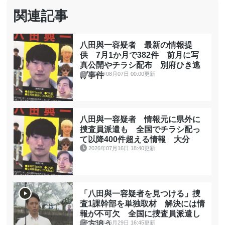
関連記事
八田與一容疑者 最新の情報提
供 7月1か月で382件 前月に写
真公開やチラシ配布 別府ひき逃
2026年08月07日 00:00更新
げ事件
八田與一容疑者 情報元に県外に
捜査員派遣も 全国でチラシ配っ
て以降400件超える情報 大分
2026年07月16日 18:40更新
「八田與一容疑者を見つける」捜
査1課幹部を単独取材 解決には情
報が不可欠 全国に捜査員派遣し
2026年06月29日 16:45更新
行方追う