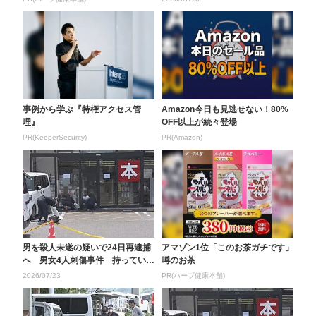
事例から学ぶ『特権アクセス管
Amazon今日も見逃せない！80%
理』
OFF以上が続々登場
PR(KeeperSecurity)
PR(Amazon)
男を殺人未遂の疑いで24日再逮捕
アマゾン1位「このお茶ガチです」
へ 男女4人刺傷事件 持っていた
噂のお茶
包丁には血痕のよ...
2026/07/23
PR(ハーブ健康本舗)