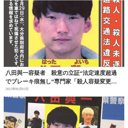
八田與一容疑者 殺意の立証“法定速度超過
でブレーキ痕無し”専門家「殺人容疑変更は
メッセージ」大分
2025年06月03日