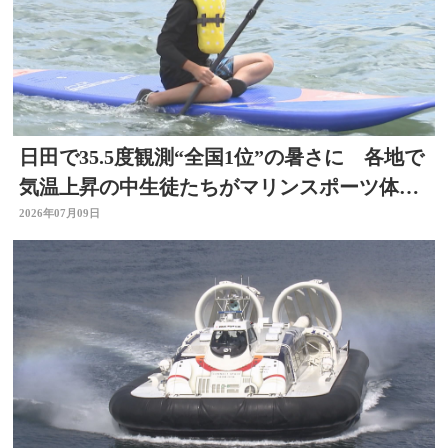
日田で35.5度観測“全国1位”の暑さに 各地で
気温上昇の中生徒たちがマリンスポーツ体
験 大分
2026年07月09日