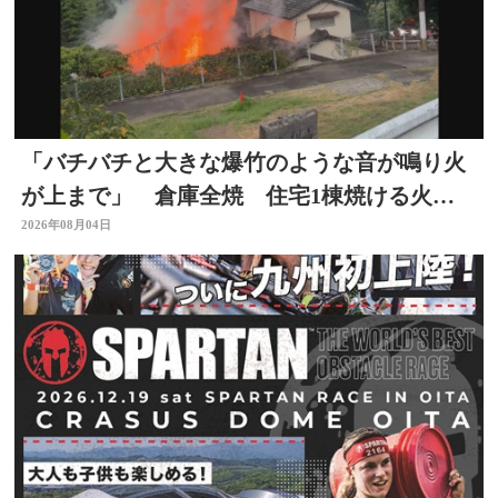
「バチバチと大きな爆竹のような音が鳴り火
が上まで」 倉庫全焼 住宅1棟焼ける火
事 大分
2026年08月04日