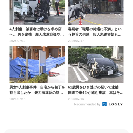
4人刺傷 被害者は助けを求め店
容疑者「職場の待遇に不満」とい
へ… 男を逮捕 殺人未遂容疑や傷
う趣旨の供述 殺人未遂容疑も視
害容疑も視野に捜査...
野に捜査 男女4人刺...
2026/07/13
2026/07/17
男女4人刺傷事件 自宅から包丁を
61歳男をひき逃げの疑いで逮捕
持ち出したか 銃刀法違反の疑い
国道で車4台が絡む事故 車はその
で逮捕した男の自宅...
場から逃走 男は...
2026/07/15
2026/07/16
Recommended by