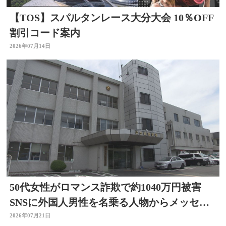
【TOS】スパルタンレース大分大会 10％OFF
割引コード案内
2026年07月14日
50代女性がロマンス詐欺で約1040万円被害
SNSに外国人男性を名乗る人物からメッセー
ジ 大分
2026年07月21日