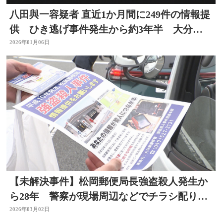
八田與一容疑者 直近1か月間に249件の情報提
供 ひき逃げ事件発生から約3年半 大分県
別府市
2026年01月06日
【未解決事件】松岡郵便局長強盗殺人発生か
ら28年 警察が現場周辺などでチラシ配り情
報提供求める 大分
2026年03月02日