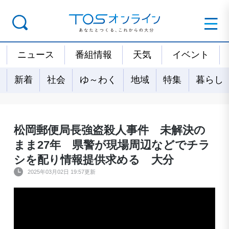
ニュース
番組情報
天気
イベント
新着
社会
ゆ～わく
地域
特集
暮らし
松岡郵便局長強盗殺人事件 未解決の
まま27年 県警が現場周辺などでチラ
シを配り情報提供求める 大分
2025年03月02日 19:57更新