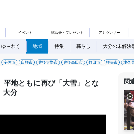
イベント
試写会・プレゼント
アナウンサー
ゆ～わく
地域
特集
暮らし
大分の未解決
宇佐市
臼杵市
豊後大野市
豊後高田市
竹田市
杵築市
津久
関
、平地ともに再び「大雪」とな
 大分