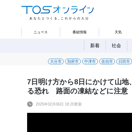
ニュース
番組情報
天気
新着
社会
大分市
別府市
中津市
佐伯市
日田市
7日明け方から8日にかけて山地
る恐れ 路面の凍結などに注意
2025年02月06日 18:20更新