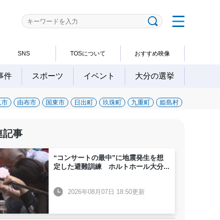
SNS
TOSについて
おすすめ映像
事件
スポーツ
イベント
大分の選挙
見市
由布市
国東市
日出町
玖珠町
九重町
姫島村
連記事
“コンサートの最中”に地震発生を想
定した避難訓練 ホルトホール大分
...
2026年08月07日 18:50更新