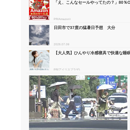
「え、こんなセールやってたの？」80％OF
PR(Amazon)
日田市で37度の猛暑日予想 大分
2026.07.09
【大人気】ひんやり冷感寝具で快適な睡
PR(アイリスプラザ)