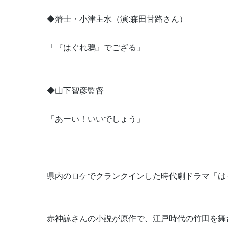
◆藩士・小津主水（演:森田甘路さん）
「『はぐれ鴉』でござる」
◆山下智彦監督
「あーい！いいでしょう」
県内のロケでクランクインした時代劇ドラマ「は
赤神諒さんの小説が原作で、江戸時代の竹田を舞