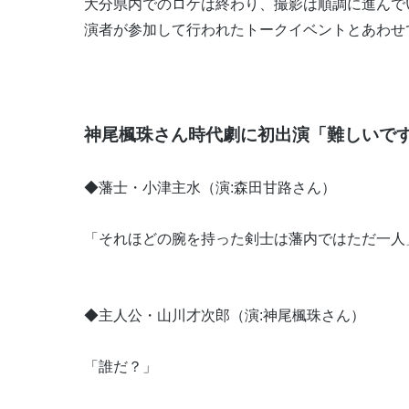
大分県内でのロケは終わり、撮影は順調に進んで
演者が参加して行われたトークイベントとあわせ
神尾楓珠さん時代劇に初出演「難しいで
◆藩士・小津主水（演:森田甘路さん）
「それほどの腕を持った剣士は藩内ではただ一人
◆主人公・山川才次郎（演:神尾楓珠さん）
「誰だ？」