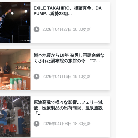
EXILE TAKAHIRO、後藤真希、DA
PUMP…総勢28組
...
2026年04月27日 18:30更新
熊本地震から10年 被災し再建余儀な
くされた湯布院の旅館の今 ”マ
...
2026年04月16日 19:10更新
原油高騰で様々な影響…フェリー減
便、医療製品の出荷制限、温泉施設
「
...
2026年04月08日 18:30更新