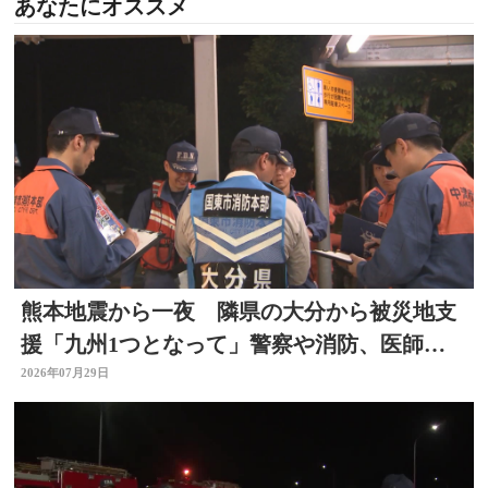
あなたにオススメ
熊本地震から一夜 隣県の大分から被災地支
援「九州1つとなって」警察や消防、医師、
看護師、水道局など
2026年07月29日