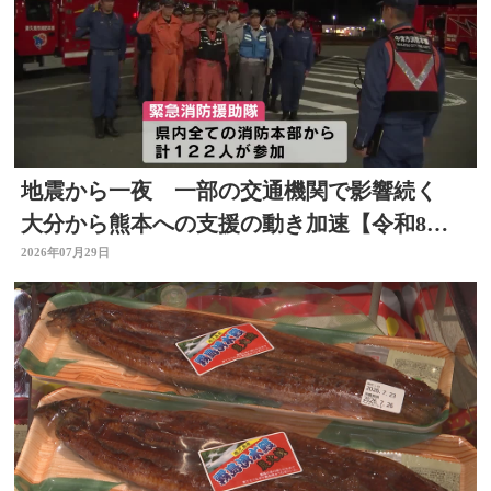
地震から一夜 一部の交通機関で影響続く
大分から熊本への支援の動き加速【令和8年
熊本地震】
2026年07月29日