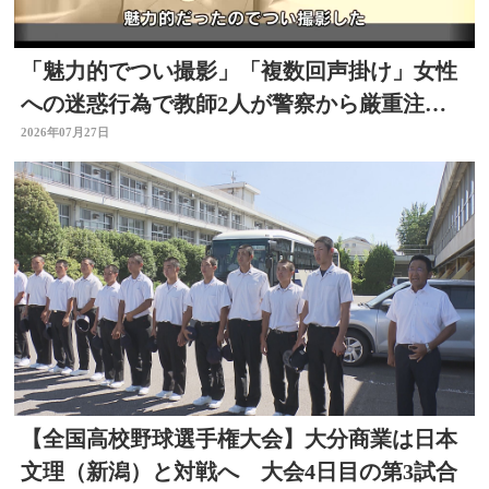
「魅力的でつい撮影」「複数回声掛け」女性
への迷惑行為で教師2人が警察から厳重注
意 文書訓告に 大分
2026年07月27日
【全国高校野球選手権大会】大分商業は日本
文理（新潟）と対戦へ 大会4日目の第3試合