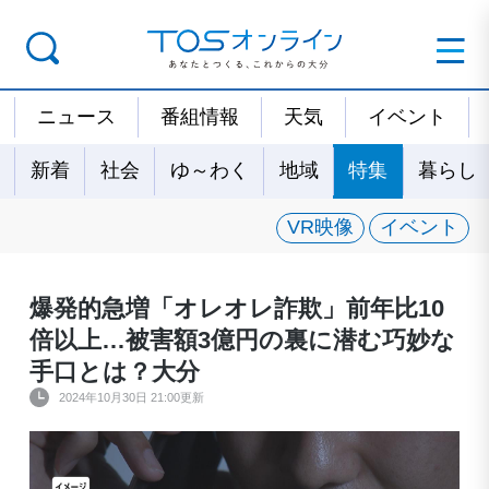
ニュース
番組情報
天気
イベント
新着
社会
ゆ～わく
地域
特集
暮らし
VR映像
イベント
爆発的急増「オレオレ詐欺」前年比10
倍以上…被害額3億円の裏に潜む巧妙な
手口とは？大分
2024年10月30日 21:00更新