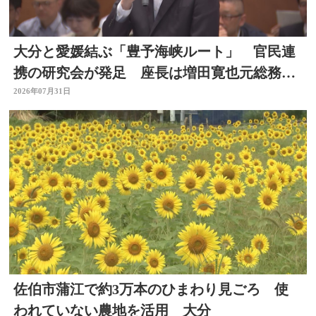
大分と愛媛結ぶ「豊予海峡ルート」 官民連
携の研究会が発足 座長は増田寛也元総務大
臣 大分
2026年07月31日
佐伯市蒲江で約3万本のひまわり見ごろ 使
われていない農地を活用 大分