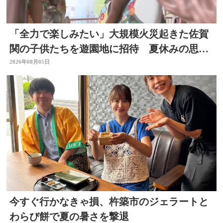
「全力で楽しみたい」大規模火災起きた佐賀
関の子供たちを遊園地に招待 夏休みの思い
出作りに 大分
2026年08月05日
今すぐ行かなきゃ損、杵築市のジェラートと
わらび餅で夏の暑さを撃退