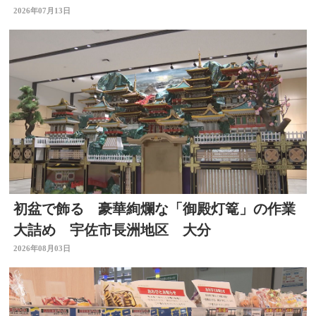
大分県佐伯市
2026年07月13日
初盆で飾る 豪華絢爛な「御殿灯篭」の作業
大詰め 宇佐市長洲地区 大分
2026年08月03日