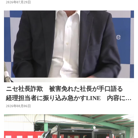
2026年07月29日
ニセ社長詐欺 被害免れた社長が手口語る
経理担当者に振り込み急かすLINE 内容に不
信感 大分
2026年08月06日