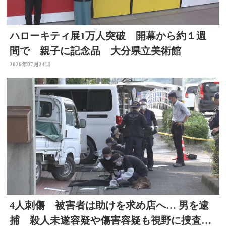
ハローキティ展1万人突破 開幕から約１週
間で 親子に記念品 大分県立美術館
2026年07月24日
4人刺傷 被害者は助けを求め店へ… 男を逮
捕 殺人未遂容疑や傷害容疑も視野に捜査