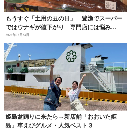
もうすぐ「土用の丑の日」 豊漁でスーパー
ではウナギが値下がり 専門店には悩み
も… 大分
2026年07月23日
姫島盆踊りに来たら→新店舗「おおいた姫
島」車えびグルメ・人気ベスト３