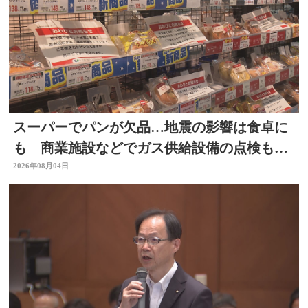
スーパーでパンが欠品…地震の影響は食卓に
も 商業施設などでガス供給設備の点検も進
む 大分
2026年08月04日