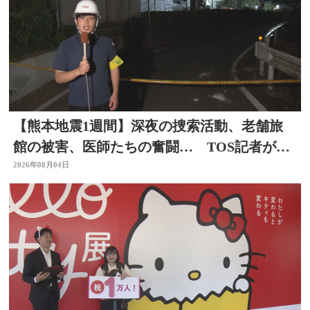
【熊本地震1週間】深夜の捜索活動、老舗旅
館の被害、医師たちの奮闘… TOS記者が取
材した被災地 大分
2026年08月04日