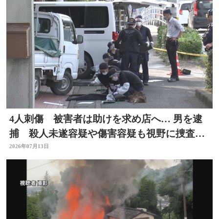
4人刺傷 被害者は助けを求め店へ… 男を逮
捕 殺人未遂容疑や傷害容疑も視野に捜査
大分県佐伯市
2026年07月13日