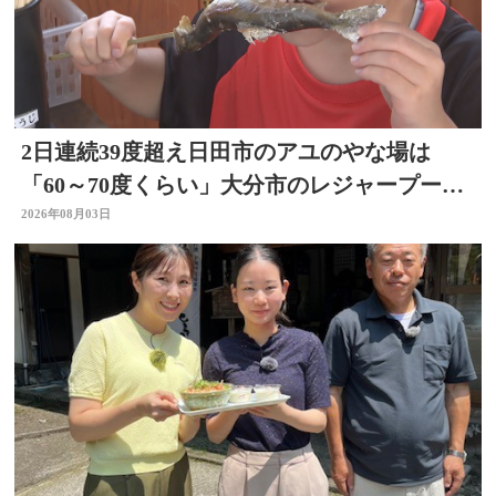
2日連続39度超え日田市のアユのやな場は
「60～70度くらい」大分市のレジャープール
も賑わう 大分
2026年08月03日