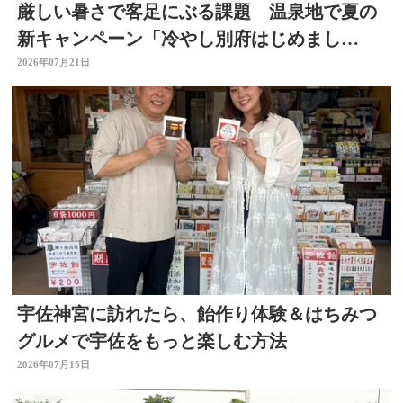
厳しい暑さで客足にぶる課題 温泉地で夏の
新キャンペーン「冷やし別府はじめまし
た」 冷たい足湯など設置
2026年07月21日
宇佐神宮に訪れたら、飴作り体験＆はちみつ
グルメで宇佐をもっと楽しむ方法
2026年07月15日