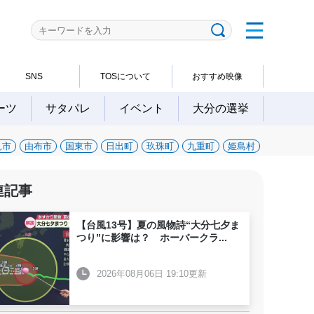
SNS
TOSについて
おすすめ映像
ーツ
サタパレ
イベント
大分の選挙
見市
由布市
国東市
日出町
玖珠町
九重町
姫島村
連記事
【台風13号】夏の風物詩“大分七夕ま
つり”に影響は？ ホーバークラ
...
2026年08月06日 19:10更新