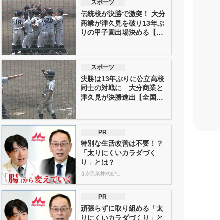
スポーツ
伝統校が決勝で激突！ 大分
商業が津久見を破り13年ぶ
りの甲子園出場決める【全
国高...
スポーツ
決勝は13年ぶりに公立高校
同士の対戦に 大分商業と
津久見が決勝進出【全国高
校野球...
PR
特別な生活改善は不要！？
「太りにくいカラダづく
り」とは？
森永乳業株式会社
PR
頑張らずに取り組める「太
りにくいカラダづくり」と