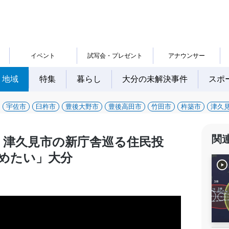
イベント
試写会・プレゼント
アナウンサー
地域
特集
暮らし
大分の未解決事件
スポ
宇佐市
臼杵市
豊後大野市
豊後高田市
竹田市
杵築市
津久
関
 津久見市の新庁舎巡る住民投
めたい」大分