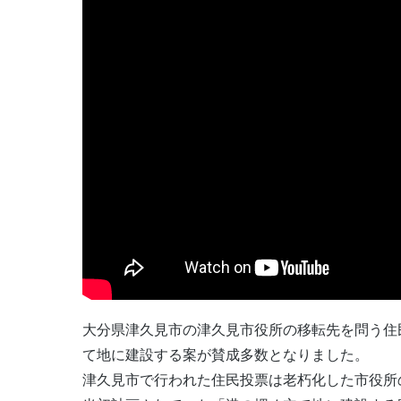
大分県津久見市の津久見市役所の移転先を問う住
て地に建設する案が賛成多数となりました。
津久見市で行われた住民投票は老朽化した市役所