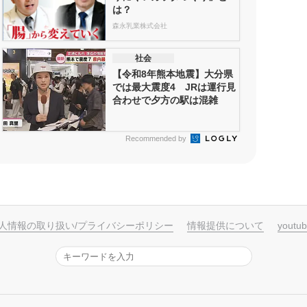
は？
森永乳業株式会社
社会
【令和8年熊本地震】大分県
では最大震度4 JRは運行見
合わせで夕方の駅は混雑
Recommended by
人情報の取り扱い/プライバシーポリシー
情報提供について
yout