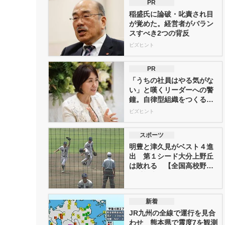
PR
稲盛氏に論破・叱責され目
が覚めた。経営者がバラン
スすべき2つの背反
ビズヒント
PR
「うちの社員はやる気がな
い」と嘆くリーダーへの警
鐘。自律型組織をつくる前
に外せな...
ビズヒント
スポーツ
明豊と津久見がベスト４進
出 第１シード大分上野丘
は敗れる 【全国高校野球
選手権大...
新着
JR九州の全線で運行を見合
わせ 熊本県で震度7を観測