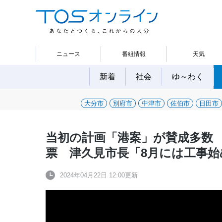
ニュース
番組情報
天気
新着
社会
ゆ～わく
大分市
別府市
中津市
佐伯市
日田市
当初の計画「港案」が賛成多数
票 津久見市長「8月には工事始
2024年04月22日 12:00更新