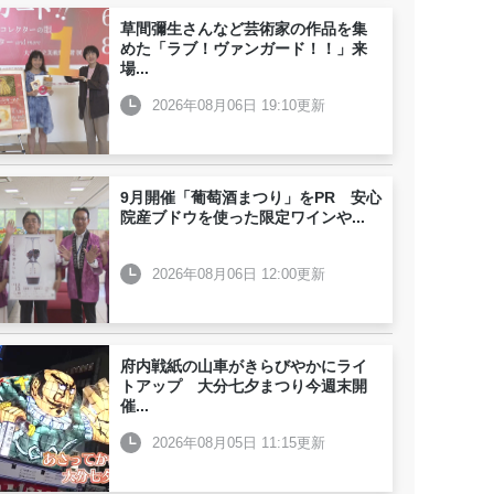
草間彌生さんなど芸術家の作品を集
めた「ラブ！ヴァンガード！！」来
場
...
2026年08月06日 19:10更新
9月開催「葡萄酒まつり」をPR 安心
院産ブドウを使った限定ワインや
...
2026年08月06日 12:00更新
府内戦紙の山車がきらびやかにライ
トアップ 大分七夕まつり今週末開
催
...
2026年08月05日 11:15更新