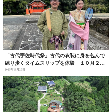
「古代宇佐時代祭」古代の衣装に身を包んで
練り歩くタイムスリップを体験 １０月２６
日開催
2025年10月20日