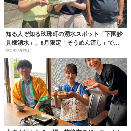
知る人ぞ知る玖珠町の湧水スポット「下園妙
見様湧水」、8月限定「そうめん流し」で涼
を求めて
2026年07月29日