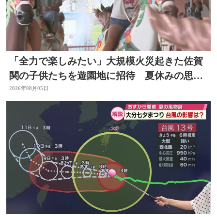
「全力で楽しみたい」大規模火災起きた佐賀
関の子供たちを遊園地に招待 夏休みの思い
出作りに 大分
2026年08月05日