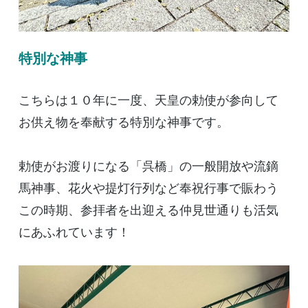
特別な神事
こちらは１０年に一度、天皇の勅使が参向して
お供え物を奉献する特別な神事です。
勅使がお渡りになる「呉橋」の一般開放や流鏑
馬神事、花火や提灯行列など奉祝行事で賑わう
この時期、参拝者を出迎える仲見世通りも活気
にあふれています！