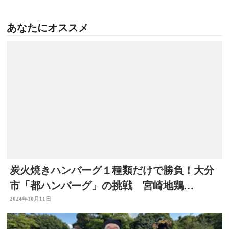
あなたにオススメ
炭火焼きハンバーグ１種類だけで勝負！大分
市「都ハンバーグ」の挑戦 宮崎地鶏
100%・こだわり抜いたランチ 【おのりの
2024年10月11日
いただきますっ！】