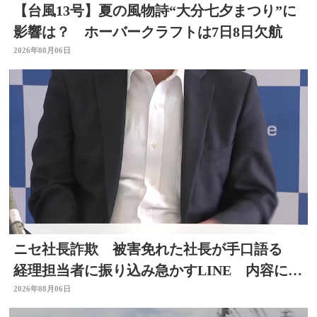
【台風13号】夏の風物詩“大分七夕まつり”に
影響は？ ホーバークラフトは7日8日欠航
2026年08月06日
ニセ社長詐欺 被害免れた社長が手口語る
経理担当者に振り込み急かすLINE 内容に不
信感 大分
2026年08月06日