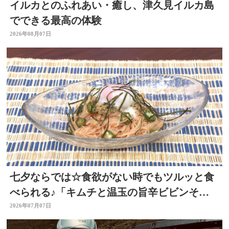
イルカとのふれあい・癒し、津久見イルカ島
でできる最高の体験
2026年08月07日
七夕ならでは☆食欲がない時でもツルッと食
べられる♪「キムチと温玉の旨辛ビビンそう
めん」 ～開店！キッチン別府ちゃん～
2026年07月07日