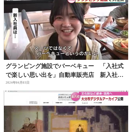
グランピング施設でバーベキュー 「入社式
で楽しい思い出を」自動車販売店 新入社員
も私服で参加 大分
2024年04月03日