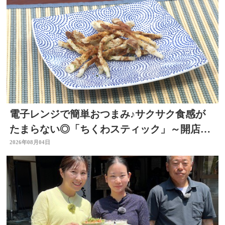
電子レンジで簡単おつまみ♪サクサク食感が
たまらない◎「ちくわスティック」～開店！
キッチン別府ちゃん～
2026年08月04日