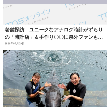
老舗探訪 ユニークなアナログ時計がずらり
の「時計店」＆手作り〇〇に県外ファンもい
る「酒店」 大分
2026年07月09日