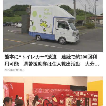
熊本に“トイレカー”派遣 連続で約200回利
用可能 県警援助隊は住人救出活動 大分か
ら支援の輪広がる
2026年07月30日