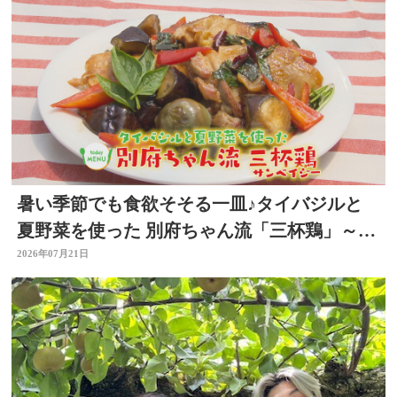
暑い季節でも食欲そそる一皿♪タイバジルと
夏野菜を使った 別府ちゃん流「三杯鶏」～開
店！キッチン別府ちゃん～
2026年07月21日