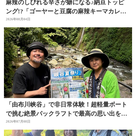
麻辣のしびれる辛さが癖になる♪納豆トッピ
ング!?「ゴーヤーと豆腐の麻辣キーマカレ
ー」～開店！キッチン別府ちゃん～
2026年08月04日
「由布川峡谷」で非日常体験！超軽量ボート
で挑む絶景パックラフトで最高の思い出を作
ろう
2026年07月08日