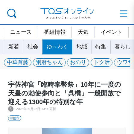
ニュース
番組情報
天気
イベント
新着
社会
ゆ～わく
地域
特集
暮らし
中華首藤
別府ちゃん
おのり
トク活
ウワサ
宇佐神宮「臨時奉幣祭」10年に一度の
天皇の勅使参向と「呉橋」一般開放で
迎える1300年の特別な年
2025年09月22日 13:00更新
宇佐市