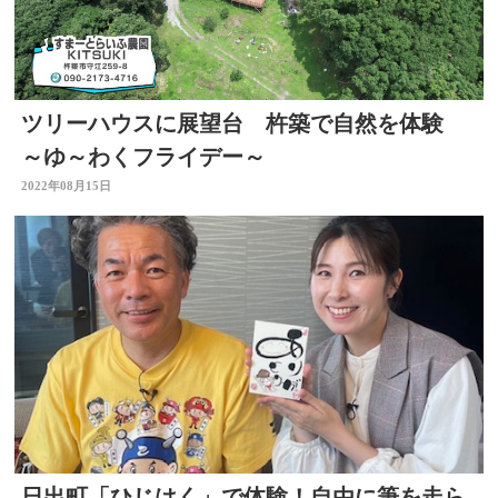
ツリーハウスに展望台 杵築で自然を体験
～ゆ～わくフライデー～
2022年08月15日
日出町「ひじはく」で体験！自由に筆を走ら