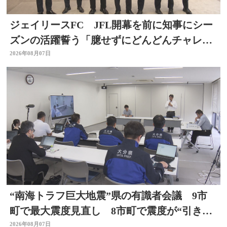
ジェイリースFC JFL開幕を前に知事にシー
ズンの活躍誓う「臆せずにどんどんチャレン
ジする」大分
2026年08月07日
“南海トラフ巨大地震”県の有識者会議 9市
町で最大震度見直し 8市町で震度が“引き上
げ” 大分
2026年08月07日