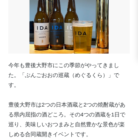
今年も豊後大野市にこの季節がやってきまし
た。「ぶんごおおの巡蔵（めぐるくら）」で
す。
豊後大野市は
2
つの日本酒蔵と
2
つの焼酎蔵があ
る県内屈指の酒どころ。その
4
つの酒蔵を
1
日で
巡り、美味しいおつまみと自然豊かな景色が楽
しめる合同蔵開きイベントです。