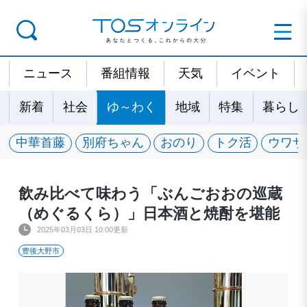
ニュース
番組情報
天気
イベント
新着
社会
ゆ～わく
地域
特集
暮らし
中華首藤
別府ちゃん
おのり
トク活
ウワサ
飲み比べて味わう「ぶんごおおの巡蔵
（めぐるくら）」日本酒と焼酎を堪能
2025年03月03日 10:00更新
豊後大野市