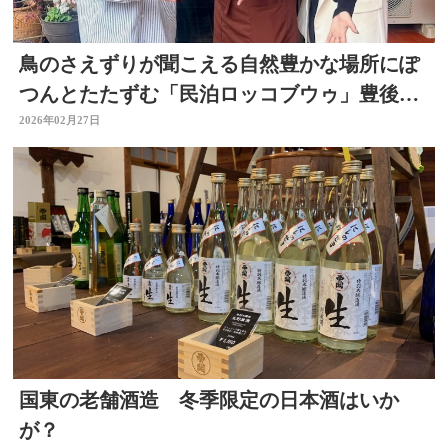
鳥のさえずりが聞こえる自然豊かな場所にぽ
つんとたたずむ「民泊ロッコブウゥ」豊後大
野市朝地町
2026年02月27日
国東の老舗酒造 冬季限定の日本酒はいか
が？