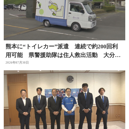
熊本に“トイレカー”派遣 連続で約200回利
用可能 県警援助隊は住人救出活動 大分か
ら支援の輪広がる
2026年07月30日