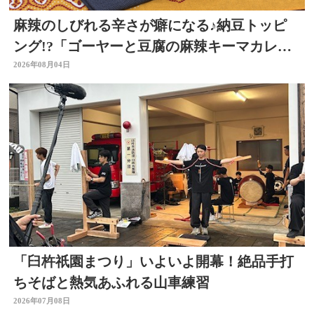
麻辣のしびれる辛さが癖になる♪納豆トッピ
ング!?「ゴーヤーと豆腐の麻辣キーマカレ
ー」～開店！キッチン別府ちゃん～
2026年08月04日
「臼杵祇園まつり」いよいよ開幕！絶品手打
ちそばと熱気あふれる山車練習
2026年07月08日