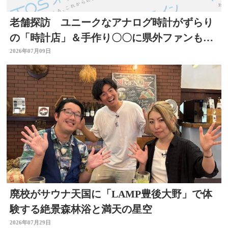
老舗探訪 ユニークなアナログ時計がずらり
の「時計店」＆手作り〇〇に県外ファンもい
る「酒店」 大分
2026年07月09日
廃校がサウナ天国に「LAMP豊後大野」で体
験する絶景森林浴と満天の星空
2026年07月29日