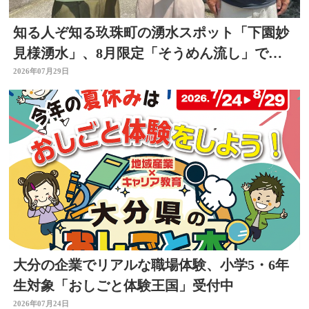
知る人ぞ知る玖珠町の湧水スポット「下園妙
見様湧水」、8月限定「そうめん流し」で涼
を求めて
2026年07月29日
大分の企業でリアルな職場体験、小学5・6年
生対象「おしごと体験王国」受付中
2026年07月24日