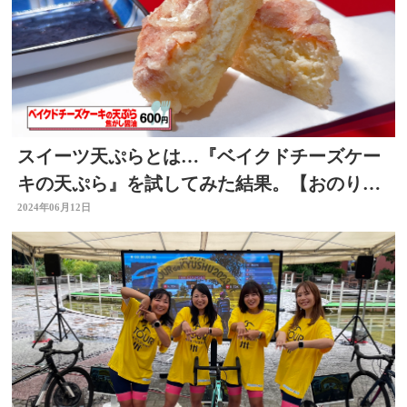
スイーツ天ぷらとは…『ベイクドチーズケー
キの天ぷら』を試してみた結果。【おのりの
いただきますっ！】
2024年06月12日