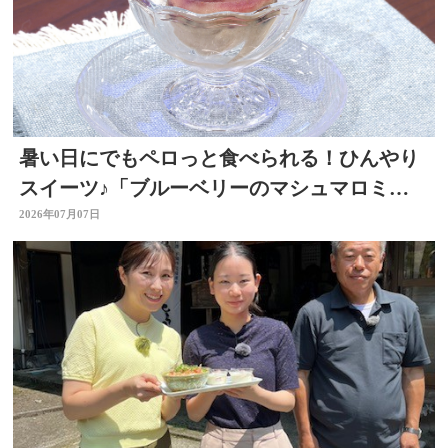
暑い日にでもペロっと食べられる！ひんやり
スイーツ♪「ブルーベリーのマシュマロミル
クアイス」 ～開店！キッチン別府ちゃん～
2026年07月07日