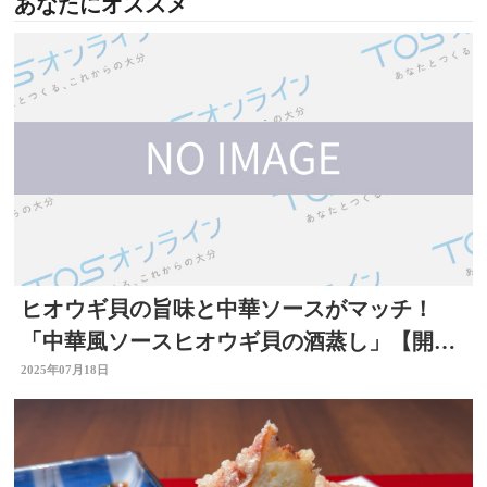
あなたにオススメ
ヒオウギ貝の旨味と中華ソースがマッチ！
「中華風ソースヒオウギ貝の酒蒸し」【開
店！キッチン別府ちゃん】
2025年07月18日