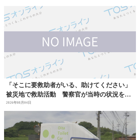
「そこに要救助者がいる、助けてください」
被災地で救助活動 警察官が当時の状況を語
る 大分
2026年08月04日