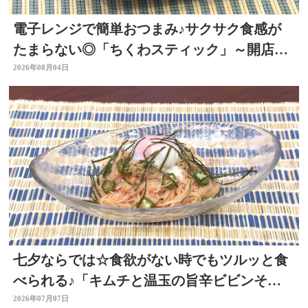
電子レンジで簡単おつまみ♪サクサク食感が
たまらない◎「ちくわスティック」～開店！
キッチン別府ちゃん～
2026年08月04日
七夕ならでは☆食欲がない時でもツルッと食
べられる♪「キムチと温玉の旨辛ビビンそう
めん」 ～開店！キッチン別府ちゃん～
2026年07月07日