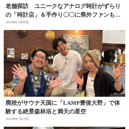
老舗探訪 ユニークなアナログ時計がずらり
の「時計店」＆手作り〇〇に県外ファンもい
る「酒店」 大分
2026年07月09日
廃校がサウナ天国に「LAMP豊後大野」で体
験する絶景森林浴と満天の星空
2026年07月29日