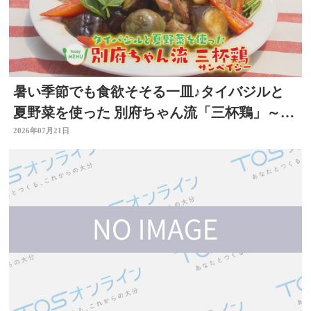
暑い季節でも食欲そそる一皿♪タイバジルと
夏野菜を使った 別府ちゃん流「三杯鶏」～開
店！キッチン別府ちゃん～
2026年07月21日