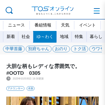
ニュース
番組情報
天気
イベント
新着
社会
ゆ～わく
地域
特集
暮らし
中華首藤
別府ちゃん
おのり
トク活
ウワサ
大胆な柄もレディな雰囲気で。
#OOTD 0305
2025年03月05日 19:30更新
アナウンサー
衣装