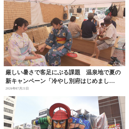
厳しい暑さで客足にぶる課題 温泉地で夏の
新キャンペーン「冷やし別府はじめまし
た」 冷たい足湯など設置
2026年07月21日