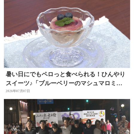
暑い日にでもペロっと食べられる！ひんやり
スイーツ♪「ブルーベリーのマシュマロミル
クアイス」 ～開店！キッチン別府ちゃん～
2026年07月07日