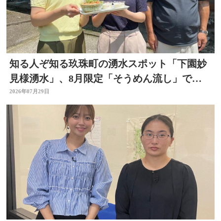
知る人ぞ知る玖珠町の湧水スポット「下園妙
見様湧水」、8月限定「そうめん流し」で涼
を求めて
2026年07月29日