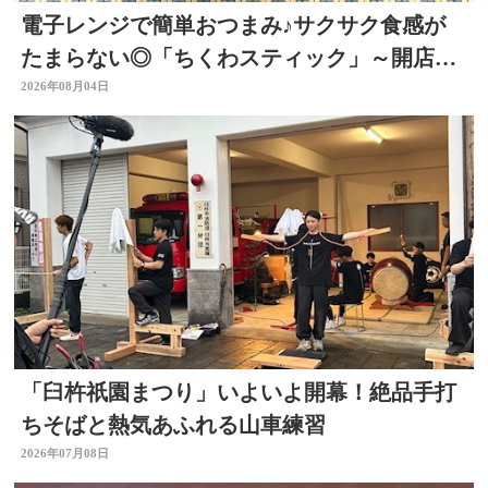
電子レンジで簡単おつまみ♪サクサク食感が
たまらない◎「ちくわスティック」～開店！
キッチン別府ちゃん～
2026年08月04日
「臼杵祇園まつり」いよいよ開幕！絶品手打
ちそばと熱気あふれる山車練習
2026年07月08日