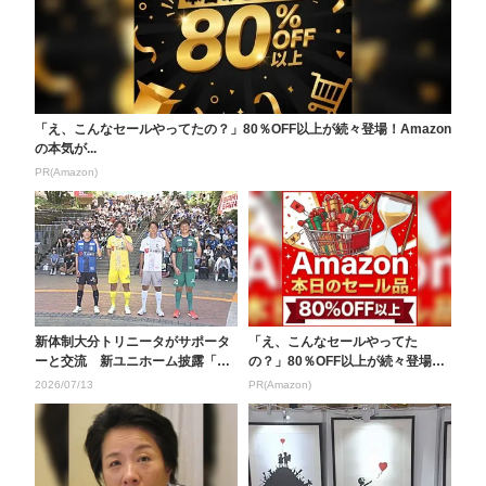
「え、こんなセールやってたの？」80％OFF以上が続々登場！Amazon
の本気が...
PR(Amazon)
新体制大分トリニータがサポータ
「え、こんなセールやってた
ーと交流 新ユニホーム披露「上
の？」80％OFF以上が続々登場！
は見すぎずに一歩一歩...
Amazonの本気が...
2026/07/13
PR(Amazon)