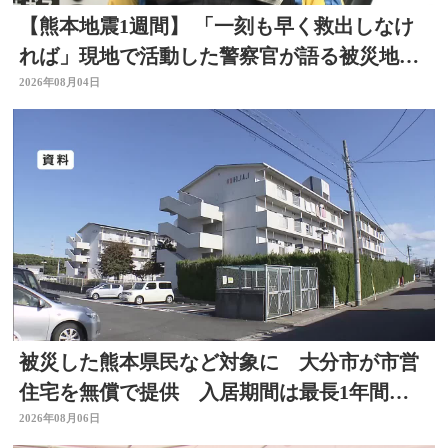
【熊本地震1週間】 「一刻も早く救出しなけ
れば」現地で活動した警察官が語る被災地の
状況 大分
2026年08月04日
被災した熊本県民など対象に 大分市が市営
住宅を無償で提供 入居期間は最長1年間
【令和8年熊本地震】
2026年08月06日