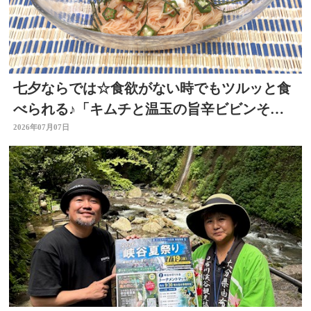
七夕ならでは☆食欲がない時でもツルッと食
べられる♪「キムチと温玉の旨辛ビビンそう
めん」 ～開店！キッチン別府ちゃん～
2026年07月07日