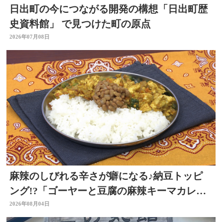
日出町の今につながる開発の構想「日出町歴
史資料館」 で見つけた町の原点
2026年07月08日
麻辣のしびれる辛さが癖になる♪納豆トッピ
ング!?「ゴーヤーと豆腐の麻辣キーマカレ
ー」～開店！キッチン別府ちゃん～
2026年08月04日