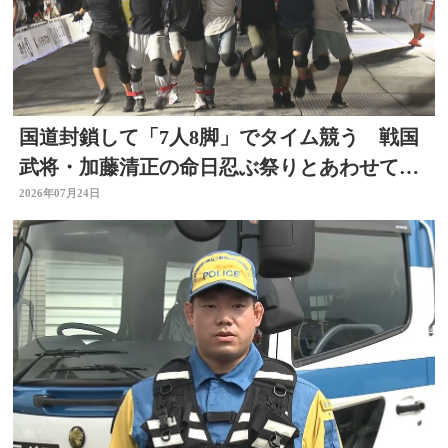
国道封鎖して「7人8脚」でタイム競う 戦国
武将・加藤清正の命日忍ぶ祭りとあわせて初
開催 大分
2026年07月24日