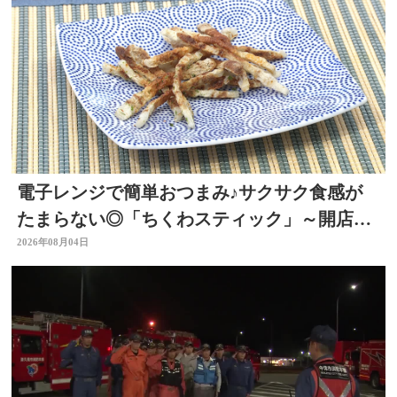
電子レンジで簡単おつまみ♪サクサク食感が
たまらない◎「ちくわスティック」～開店！
キッチン別府ちゃん～
2026年08月04日