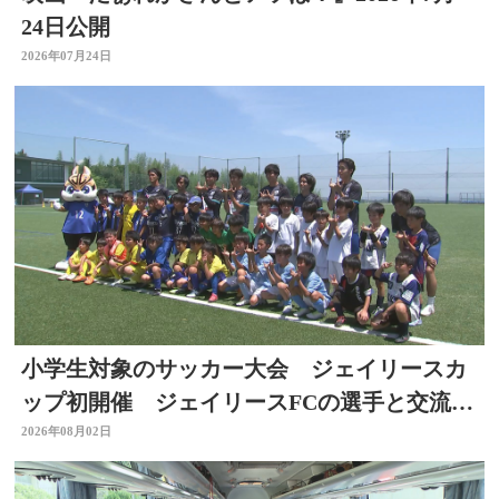
24日公開
2026年07月24日
小学生対象のサッカー大会 ジェイリースカ
ップ初開催 ジェイリースFCの選手と交流
も 大分
2026年08月02日