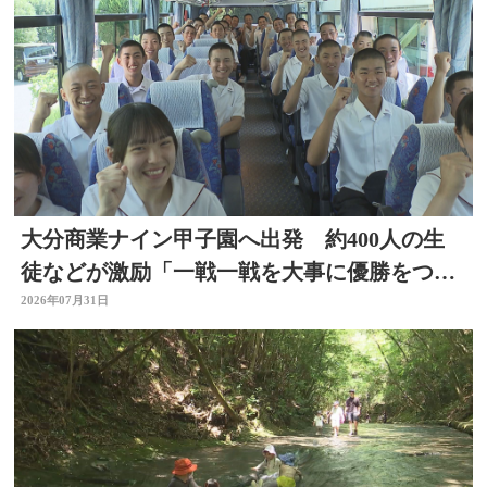
大分商業ナイン甲子園へ出発 約400人の生
徒などが激励「一戦一戦を大事に優勝をつか
み取って」
2026年07月31日