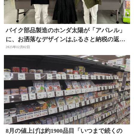
バイク部品製造のホンダ太陽が「アパレル」
に、お洒落なデザインはふるさと納税の返礼
品としても人気
2025年12月02日
8月の値上げは約1900品目「いつまで続くの