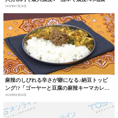
2026年07月28日
麻辣のしびれる辛さが癖になる♪納豆トッピ
ング!?「ゴーヤーと豆腐の麻辣キーマカレ
ー」～開店！キッチン別府ちゃん～
2026年08月04日