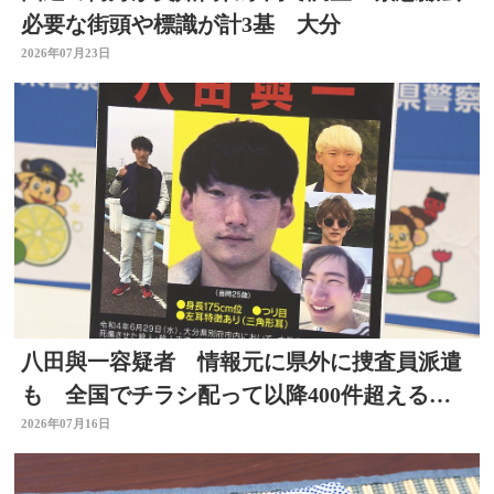
必要な街頭や標識が計3基 大分
2026年07月23日
八田與一容疑者 情報元に県外に捜査員派遣
も 全国でチラシ配って以降400件超える情
報 大分
2026年07月16日