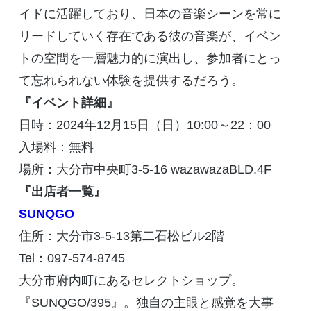
イドに活躍しており、日本の音楽シーンを常に
リードしていく存在である彼の音楽が、イベン
トの空間を一層魅力的に演出し、参加者にとっ
て忘れられない体験を提供するだろう。
『イベント詳細』
日時：
2024
年
12
月
15
日（日）
10:00
～
22
：
00
入場料：無料
場所：大分市中央町
3-5-16 wazawazaBLD.4F
『出店者一覧』
SUNQGO
住所：大分市
3-5-13
第二石松ビル
2
階
Tel
：
097-574-8745
大分市府内町にあるセレクトショップ。
『
SUNQGO/395
』。独自の主眼と感覚を大事