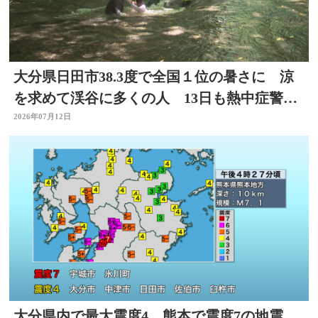
大分県日田市38.3度で全国１位の暑さに 涼
を求めて渓谷に多くの人 13日も熱中症警戒
アラート発表
2026年07月12日
大分県内で最大震度4 熊本で震度7の地震