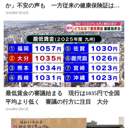
か」不安の声も 一方従来の健康保険証は使
用不可に
2026年07月30日
最低賃金の審議始まる 現行は1035円で全国
平均より低く 審議の行方に注目 大分
2026年07月07日