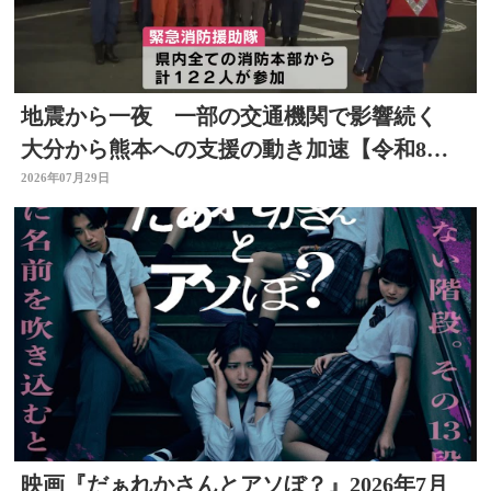
地震から一夜 一部の交通機関で影響続く
大分から熊本への支援の動き加速【令和8年
熊本地震】
2026年07月29日
映画『だぁれかさんとアソぼ？』2026年7月