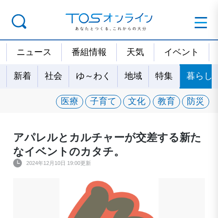
ニュース
番組情報
天気
イベント
新着
社会
ゆ～わく
地域
特集
暮らし
医療
子育て
文化
教育
防災
アパレルとカルチャーが交差する新た
なイベントのカタチ。
2024年12月10日 19:00更新