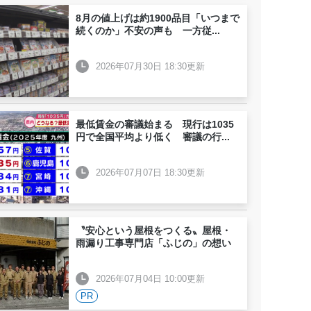
8月の値上げは約1900品目「いつまで
続くのか」不安の声も 一方従
...
2026年07月30日 18:30更新
最低賃金の審議始まる 現行は1035
円で全国平均より低く 審議の行
...
2026年07月07日 18:30更新
〝安心という屋根をつくる〟屋根・
雨漏り工事専門店「ふじの」の想い
2026年07月04日 10:00更新
PR