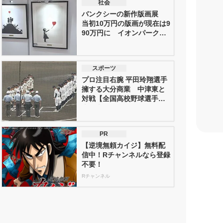
社会
バンクシーの新作版画展
当初10万円の版画が現在は9
90万円に イオンパークプ
レ...
スポーツ
プロ注目右腕 平田玲翔選手
擁する大分商業 中津東と
対戦【全国高校野球選手権
大分大...
PR
【逆境無頼カイジ】無料配
信中！Rチャンネルなら登録
不要！
Rチャンネル