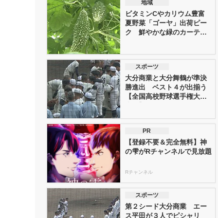
地域
ビタミンCやカリウム豊富
夏野菜「ゴーヤ」出荷ピー
ク 鮮やかな緑のカーテン
をかき...
スポーツ
大分商業と大分舞鶴が準決
勝進出 ベスト４が出揃う
【全国高校野球選手権大分
大会】
PR
【登録不要＆完全無料】神
の雫がRチャンネルで見放題
Rチャンネル
スポーツ
第２シード大分商業 エー
ス平田が３人でピシャリ