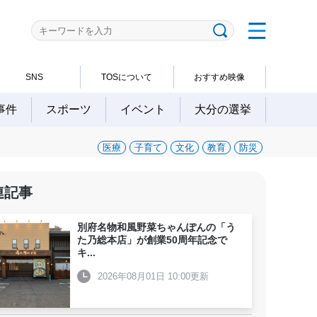
SNS
TOSについて
おすすめ映像
事件
スポーツ
イベント
大分の選挙
医療
子育て
文化
教育
防災
連記事
別府名物和風野菜ちゃんぽんの「う
た乃総本店」が創業50周年記念で
キ
...
2026年08月01日 10:00更新