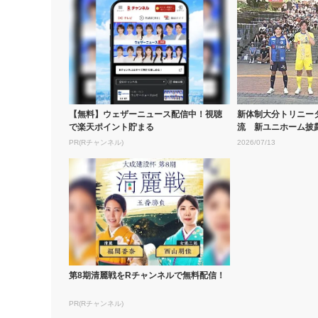
【無料】ウェザーニュース配信中！視聴
新体制大分トリニー
で楽天ポイント貯まる
流 新ユニホーム披
一歩一歩...
PR(Rチャンネル)
2026/07/13
第8期清麗戦をRチャンネルで無料配信！
PR(Rチャンネル)