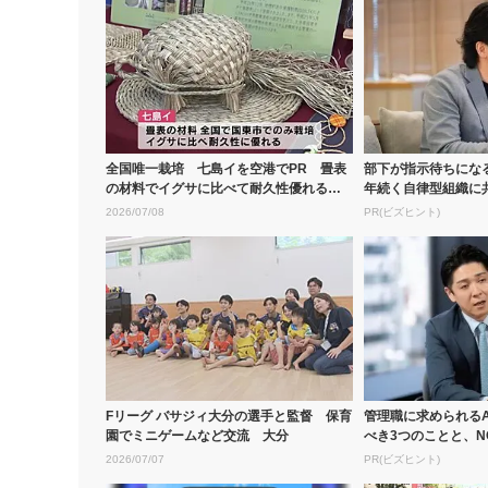
全国唯一栽培 七島イを空港でPR 畳表
部下が指示待ちにな
の材料でイグサに比べて耐久性優れる
年続く自律型組織に
大分
素」
2026/07/08
PR(ビズヒント)
Fリーグ バサジィ大分の選手と監督 保育
管理職に求められるA
園でミニゲームなど交流 大分
べき3つのことと、N
2026/07/07
PR(ビズヒント)