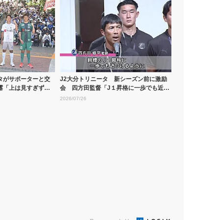
タがサポーターと交
J2大分トリニータ 新シーズン前に激励
露「上は見すぎずに
会 四方田監督「J１昇格に一歩でも近づ
ける...
2026/07/26