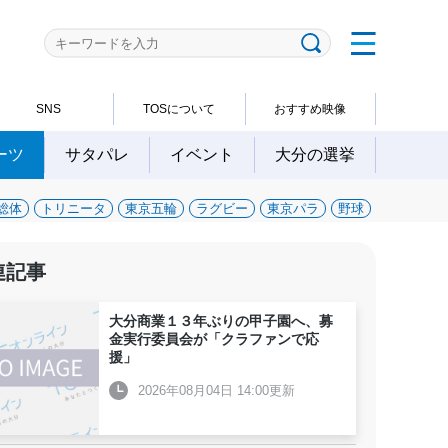
SNS
TOSについて
おすすめ映像
ーツ
サタパレ
イベント
大分の選挙
総体
トリニータ
東京五輪
ラグビー
東京パラ
野球
連記事
大分商業１３年ぶりの甲子園へ、募
金実行委員会が「クラファンで応
援」
2026年08月04日 14:00更新