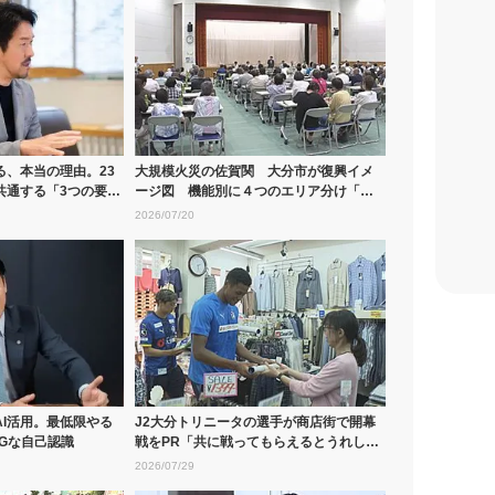
る、本当の理由。23
大規模火災の佐賀関 大分市が復興イメ
共通する「3つの要
ージ図 機能別に４つのエリア分け「住
民からは...
2026/07/20
I活用。最低限やる
J2大分トリニータの選手が商店街で開幕
Gな自己認識
戦をPR「共に戦ってもらえるとうれし
い」
2026/07/29