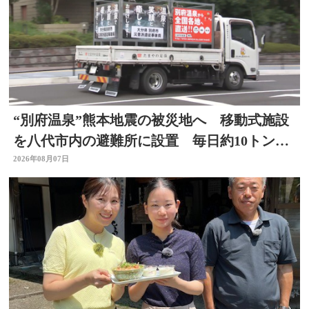
“別府温泉”熊本地震の被災地へ 移動式施設
を八代市内の避難所に設置 毎日約10トンの
温泉届ける 大分
2026年08月07日