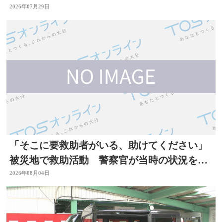
熊本地震】
2026年07月29日
「そこに要救助者がいる、助けてください」
被災地で救助活動 警察官が当時の状況を語
る 大分
2026年08月04日