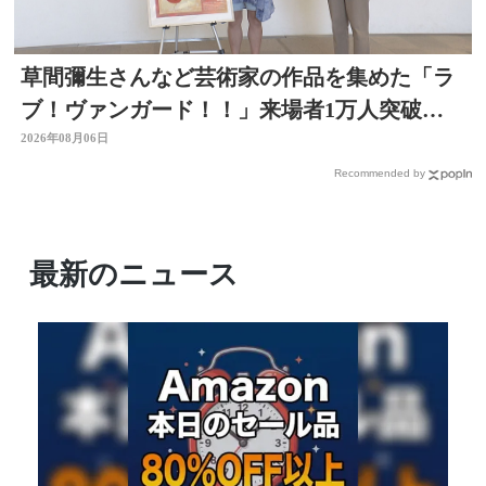
草間彌生さんなど芸術家の作品を集めた「ラ
ブ！ヴァンガード！！」来場者1万人突破
大分県立美術館
2026年08月06日
Recommended by
最新のニュース