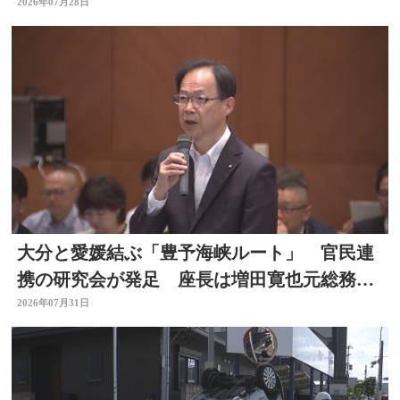
2026年07月28日
大分と愛媛結ぶ「豊予海峡ルート」 官民連
携の研究会が発足 座長は増田寛也元総務大
臣 大分
2026年07月31日