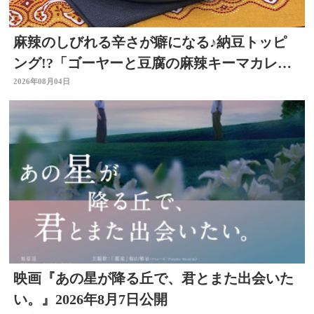
麻辣のしびれる辛さが癖になる♪納豆トッピ
ング!?「ゴーヤーと豆腐の麻辣キーマカレ
ー」～開店！キッチン別府ちゃん～
2026年08月04日
映画『あの星が降る丘で、君とまた出会いた
い。』2026年8月7日公開