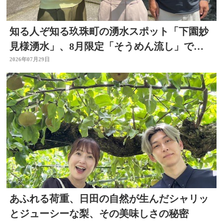
知る人ぞ知る玖珠町の湧水スポット「下園妙
見様湧水」、8月限定「そうめん流し」で涼
を求めて
2026年07月29日
あふれる荷重、日田の自然が生んだシャリッ
とジューシーな梨、その美味しさの秘密