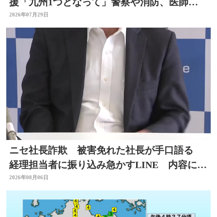
援「九州1つとなって」警察や消防、医師、
看護師、水道局など
2026年07月29日
ニセ社長詐欺 被害免れた社長が手口語る
経理担当者に振り込み急かすLINE 内容に不
信感 大分
2026年08月06日