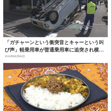
「ガチャーンという衝突音とキャーという叫
び声」軽乗用車が普通乗用車に追突され横
転 周囲騒然 大分
2026年08月06日