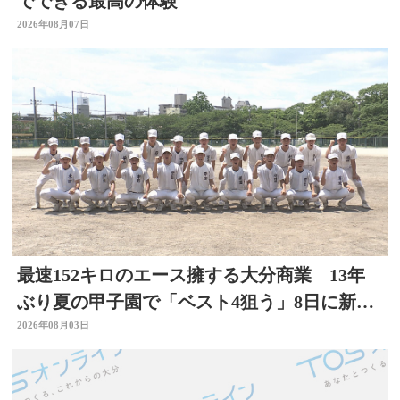
でできる最高の体験
2026年08月07日
最速152キロのエース擁する大分商業 13年
ぶり夏の甲子園で「ベスト4狙う」8日に新潟
代表と対戦
2026年08月03日