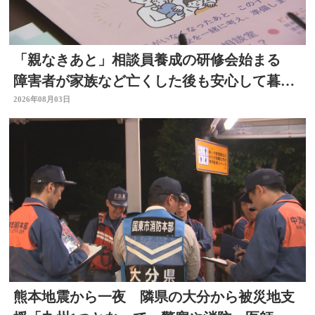
「親なきあと」相談員養成の研修会始まる
障害者が家族など亡くした後も安心して暮ら
せるように 大分
2026年08月03日
熊本地震から一夜 隣県の大分から被災地支