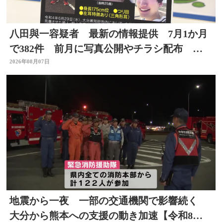
八田與一容疑者 最新の情報提供 7月1か月
で382件 前月に写真公開やチラシ配布 別
府ひき逃げ事件
2026年08月07日
地震から一夜 一部の交通機関で影響続く
大分から熊本への支援の動き加速【令和8年