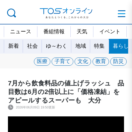
ニュース
番組情報
天気
イベント
新着
社会
ゆ～わく
地域
特集
暮らし
医療
子育て
文化
教育
防災
7月から飲食料品の値上げラッシュ 品
目数は6月の2倍以上に「価格凍結」を
アピールするスーパーも 大分
2026年06月09日 19:50更新