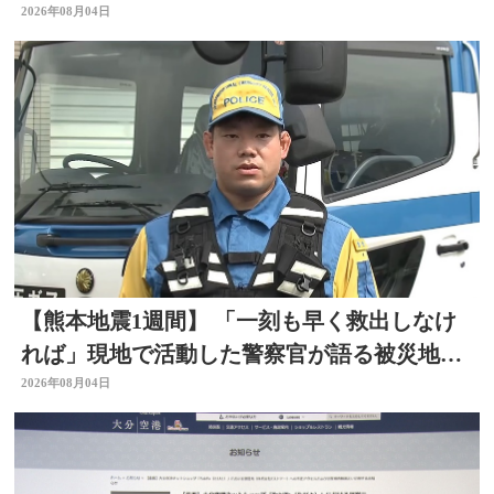
事 大分
2026年08月04日
【熊本地震1週間】 「一刻も早く救出しなけ
れば」現地で活動した警察官が語る被災地の
状況 大分
2026年08月04日