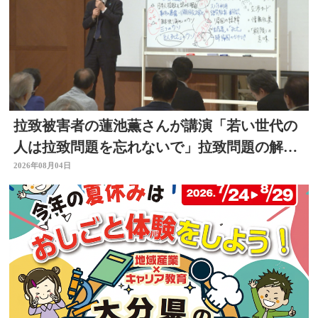
拉致被害者の蓮池薫さんが講演「若い世代の
人は拉致問題を忘れないで」拉致問題の解決
訴える
2026年08月04日