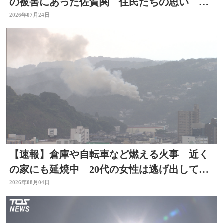
の被害にあった佐賀関 住民たちの思い 大
分
2026年07月24日
【速報】倉庫や自転車など燃える火事 近く
の家にも延焼中 20代の女性は逃げ出して無
事 大分
2026年08月04日