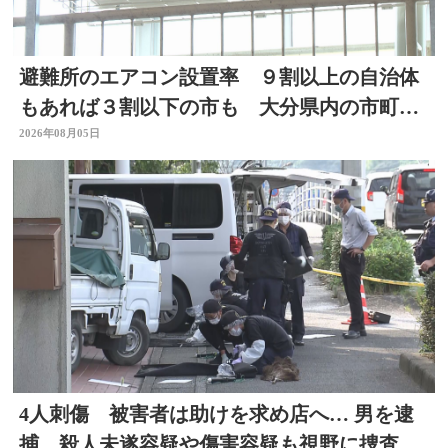
避難所のエアコン設置率 ９割以上の自治体
もあれば３割以下の市も 大分県内の市町村
を調査
2026年08月05日
4人刺傷 被害者は助けを求め店へ… 男を逮
捕 殺人未遂容疑や傷害容疑も視野に捜査