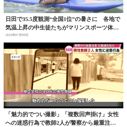
日田で35.5度観測“全国1位”の暑さに 各地で
気温上昇の中生徒たちがマリンスポーツ体
験 大分
2026年07月09日
「魅力的でつい撮影」「複数回声掛け」女性
への迷惑行為で教師2人が警察から厳重注