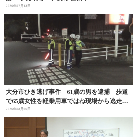
2026年07月13日
大分市ひき逃げ事件 61歳の男を逮捕 歩道
で65歳女性を軽乗用車ではね現場から逃走し
た疑い
2026年08月06日