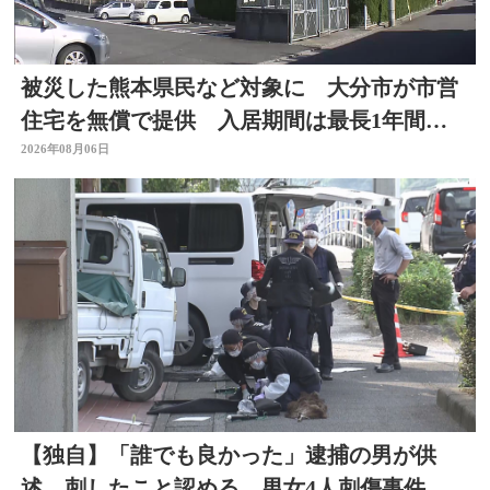
被災した熊本県民など対象に 大分市が市営
住宅を無償で提供 入居期間は最長1年間
【令和8年熊本地震】
2026年08月06日
【独自】「誰でも良かった」逮捕の男が供
述 刺したこと認める 男女4人刺傷事件 被