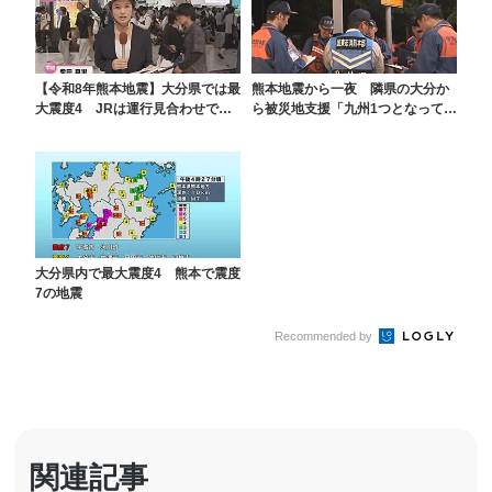
【令和8年熊本地震】大分県では最
熊本地震から一夜 隣県の大分か
大震度4 JRは運行見合わせで夕
ら被災地支援「九州1つとなって」
方の駅は混雑
警察や消防、医師、...
大分県内で最大震度4 熊本で震度
7の地震
Recommended by
関連記事