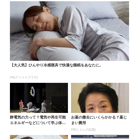
【大人気】ひんやり冷感寝具で快適な睡眠をあなたに。
PR(アイリスプラザ)
静電気の力って？電気や再生可能
お墓の撤去にいくらかかる？墓じ
エネルギーなどについて学ぶ体験
まい費用
型イベント 九重町・...
PR(くらしの話題)