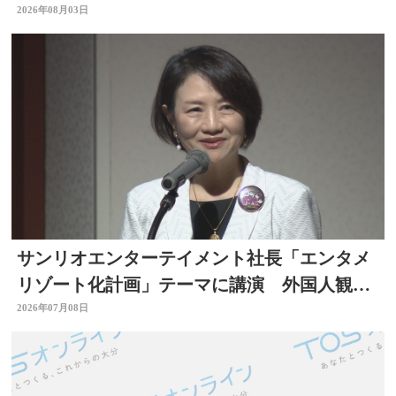
せるように 大分
2026年08月03日
サンリオエンターテイメント社長「エンタメ
リゾート化計画」テーマに講演 外国人観光
客の呼び込みも 大分
2026年07月08日