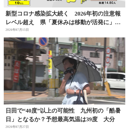
新型コロナ感染拡大続く 2026年初の注意報
レベル超え 県「夏休みは移動が活発に」感
染対策を 大分
2026年07月15日
日田で“40度”以上の可能性 九州初の「酷暑
日」となるか？予想最高気温は39度 大分
2026年07月27日