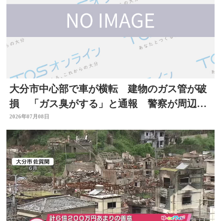
大分市中心部で車が横転 建物のガス管が破
損 「ガス臭がする」と通報 警察が周辺で
一時交通規制
2026年07月08日