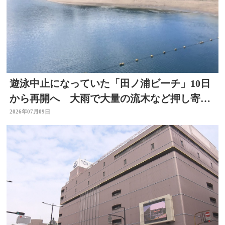
遊泳中止になっていた「田ノ浦ビーチ」10日
から再開へ 大雨で大量の流木など押し寄せ
る 大分
2026年07月09日