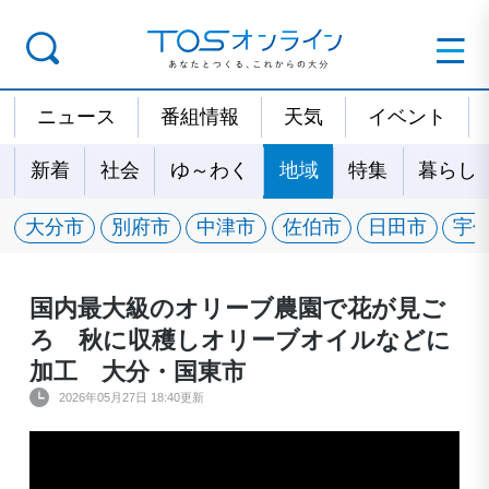
ニュース
番組情報
天気
イベント
新着
社会
ゆ～わく
地域
特集
暮らし
大分市
別府市
中津市
佐伯市
日田市
宇
国内最大級のオリーブ農園で花が見ご
ろ 秋に収穫しオリーブオイルなどに
加工 大分・国東市
2026年05月27日 18:40更新