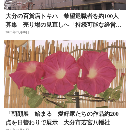
大分の百貨店トキハ 希望退職者を約100人
募集 売り場の見直しへ「持続可能な経営体
制構築のため」
2026年07月06日
「朝顔展」始まる 愛好家たちの作品約200
点を日替わりで展示 大分市若宮八幡社
2026年07月31日