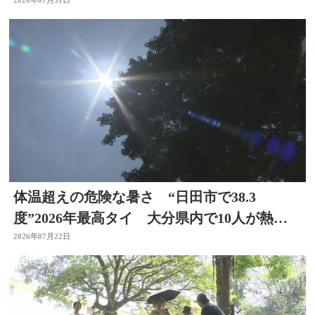
体温超えの危険な暑さ “日田市で38.3
度”2026年最高タイ 大分県内で10人が熱中
症疑いで搬送
2026年07月22日