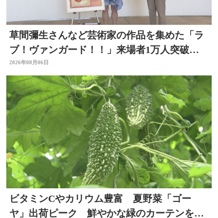
草間彌生さんなど芸術家の作品を集めた「ラ
ブ！ヴァンガード！！」来場者1万人突破
大分県立美術館
2026年08月06日
ビタミンCやカリウム豊富 夏野菜「ゴー
ヤ」出荷ピーク 鮮やかな緑のカーテンをか