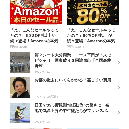
「え、こんなセールやって
「え、こんなセールやって
たの？」80％OFF以上が
たの？」80％OFF以上が
続々登場！Amazonの本気
続々登場！Amazonの本気
が...
が...
PR(Amazon)
PR(Amazon)
第２シード大分商業 エース平田が３人で
ピシャリ 国東破り３回戦進出【全国高校
野球...
2026.07.11
お墓の撤去にいくらかかる？墓じまい費用
PR(くらしの話題)
日田で35.5度観測“全国1位”の暑さに 各
地で気温上昇の中生徒たちがマリンスポ...
2026.07.09