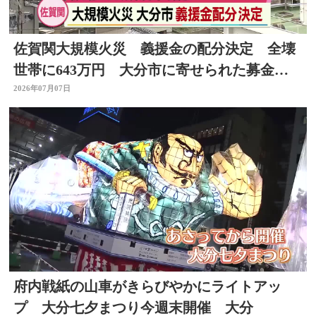
佐賀関大規模火災 義援金の配分決定 全壊
世帯に643万円 大分市に寄せられた募金は
総額約6億円
2026年07月07日
府内戦紙の山車がきらびやかにライトアッ
プ 大分七夕まつり今週末開催 大分