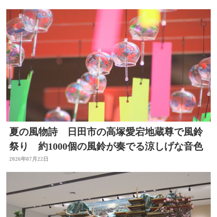
夏の風物詩 日田市の高塚愛宕地蔵尊で風鈴
祭り 約1000個の風鈴が奏でる涼しげな音色
2026年07月22日