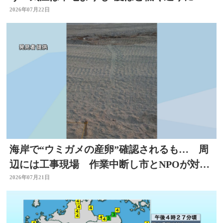
涼しい風も 大分
2026年07月22日
海岸で“ウミガメの産卵”確認されるも… 周
辺には工事現場 作業中断し市とNPOが対応
を協議 大分
2026年07月21日