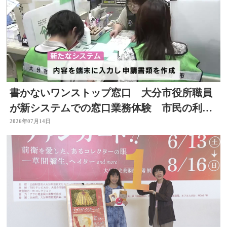
書かないワンストップ窓口 大分市役所職員
が新システムでの窓口業務体験 市民の利便
性向上と業務効率化へ
2026年07月14日