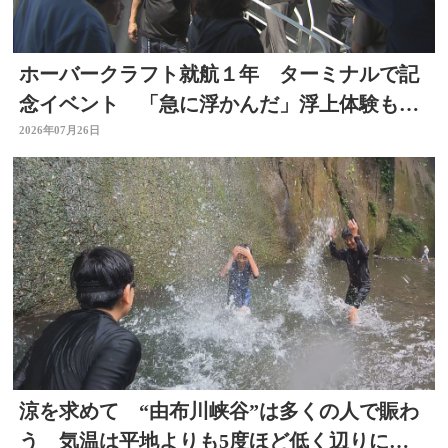
ホーバークラフト就航１年 ターミナルで記
念イベント 「急に浮かんだ」浮上体験も
大分
2026年07月26日
涼を求めて “由布川峡谷”は多くの人で賑わ
う 気温は平地よりも5度ほど低く辺りには