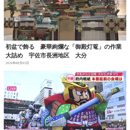
初盆で飾る 豪華絢爛な「御殿灯篭」の作業
大詰め 宇佐市長洲地区 大分
2026年08月03日