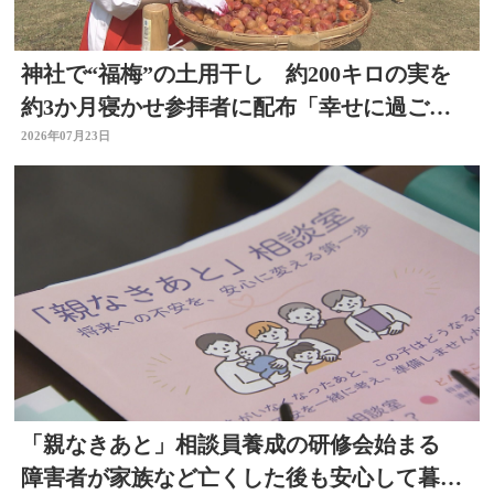
神社で“福梅”の土用干し 約200キロの実を
約3か月寝かせ参拝者に配布「幸せに過ごせ
るように」大分
2026年07月23日
「親なきあと」相談員養成の研修会始まる
障害者が家族など亡くした後も安心して暮ら