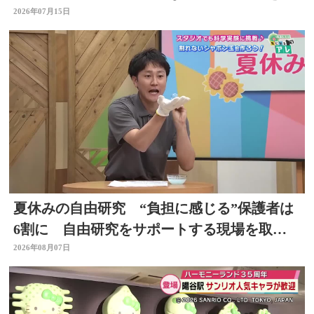
きわけ収穫作業 大分
2026年07月15日
夏休みの自由研究 “負担に感じる”保護者は
6割に 自由研究をサポートする現場を取
材 スタジオで「割れないシャボン玉」づく
2026年08月07日
りも