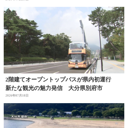
大切と思った」大分
2階建てオープントップバスが県内初運行
新たな観光の魅力発信 大分県別府市
2026年07月18日