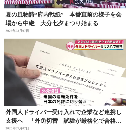
夏の風物詩“府内戦紙” 本番直前の様子を会
場から中継 大分七夕まつり始まる
2026年08月07日
外国人ドライバー受け入れで企業など連携し
支援へ 「外免切替」試験が厳格化で合格率
低下 大分
2026年07月07日