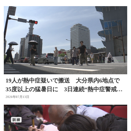
19人が熱中症疑いで搬送 大分県内6地点で
35度以上の猛暑日に 3日連続“熱中症警戒ア
ラート”発表
2026年07月13日