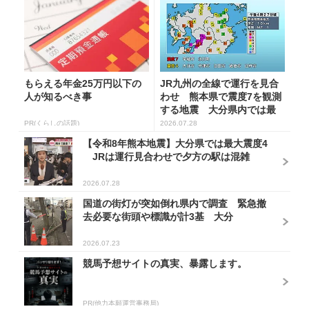
もらえる年金25万円以下の
JR九州の全線で運行を見合
人が知るべき事
わせ 熊本県で震度7を観測
する地震 大分県内では最
大震...
PR(くらしの話題)
2026.07.28
【令和8年熊本地震】大分県では最大震度4
JRは運行見合わせで夕方の駅は混雑
2026.07.28
国道の街灯が突如倒れ県内で調査 緊急撤
去必要な街頭や標識が計3基 大分
2026.07.23
競馬予想サイトの真実、暴露します。
PR(他力本願運営事務局)