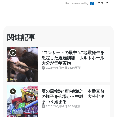
Recommended by
関連記事
“コンサートの最中”に地震発生を
想定した避難訓練 ホルトホール
大分が毎年実施
2026年08月07日 18:50更新
夏の風物詩“府内戦紙” 本番直前
の様子を会場から中継 大分七夕
まつり始まる
2026年08月07日 18:20更新