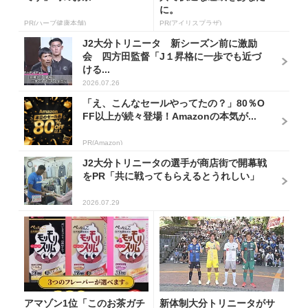
に。
PR(ハーブ健康本舗)
PR(アイリスプラザ)
J2大分トリニータ 新シーズン前に激励
会 四方田監督「J１昇格に一歩でも近づ
ける...
2026.07.26
「え、こんなセールやってたの？」80％O
FF以上が続々登場！Amazonの本気が...
PR(Amazon)
J2大分トリニータの選手が商店街で開幕戦
をPR「共に戦ってもらえるとうれしい」
2026.07.29
アマゾン1位「このお茶ガチ
新体制大分トリニータがサ