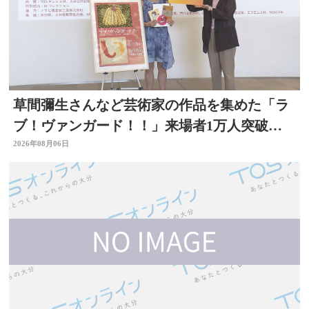
草間彌生さんなど芸術家の作品を集めた「ラ
ブ！ヴァンガード！！」来場者1万人突破
大分県立美術館
2026年08月06日