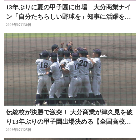
13年ぶりに夏の甲子園に出場 大分商業ナイ
ン「自分たちらしい野球を」知事に活躍を誓
う
2026年07月30日
伝統校が決勝で激突！ 大分商業が津久見を破
り13年ぶりの甲子園出場決める【全国高校野
球大分大会】
2026年07月25日