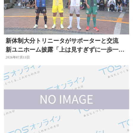
新体制大分トリニータがサポーターと交流
新ユニホーム披露「上は見すぎずに一歩一
歩」リーグ開幕直前
2026年07月13日