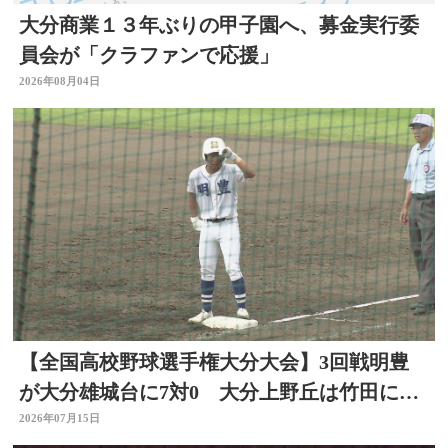
大分商業１３年ぶりの甲子園へ、募金実行委
員会が「クラファンで応援」
2026年08月04日
【全国高校野球選手権大分大会】3回戦明豊
が大分雄城台に7対0 大分上野丘は竹田に12
対2 ベスト8へ
2026年07月15日