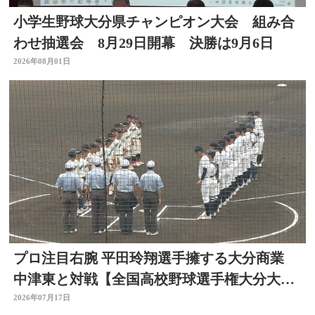
小学生野球大分県チャンピオン大会 組み合
わせ抽選会 8月29日開幕 決勝は9月6日
2026年08月01日
プロ注目右腕 平田玲翔選手擁する大分商業
中津東と対戦【全国高校野球選手権大分大
会】
2026年07月17日