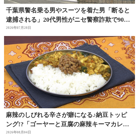
千葉県警名乗る男やスーツを着た男「断ると
逮捕される」20代男性がニセ警察詐欺で90万
円被害 大分
2026年07月28日
麻辣のしびれる辛さが癖になる♪納豆トッピ
ング!?「ゴーヤーと豆腐の麻辣キーマカレ
ー」～開店！キッチン別府ちゃん～
2026年08月04日