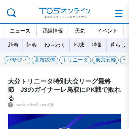
ニュース
番組情報
天気
イベント
新着
社会
ゆ～わく
地域
特集
暮らし
バサジィ
高校総体
トリニータ
東京五輪
ラ
大分トリニータ特別大会リーグ最終
節 J3のガイナーレ鳥取にPK戦で敗れ
る
2026年05月25日 11:50更新