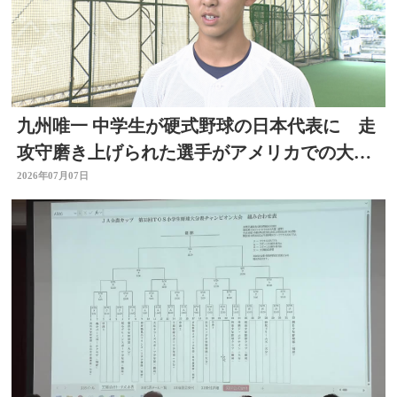
九州唯一 中学生が硬式野球の日本代表に 走
攻守磨き上げられた選手がアメリカでの大会
出場へ 大分
2026年07月07日