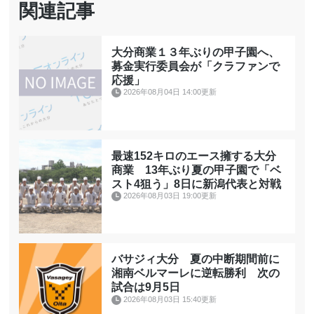
関連記事
大分商業１３年ぶりの甲子園へ、
募金実行委員会が「クラファンで
応援」
2026年08月04日 14:00更新
最速152キロのエース擁する大分
商業 13年ぶり夏の甲子園で「ベ
スト4狙う」8日に新潟代表と対戦
2026年08月03日 19:00更新
バサジィ大分 夏の中断期間前に
湘南ベルマーレに逆転勝利 次の
試合は9月5日
2026年08月03日 15:40更新