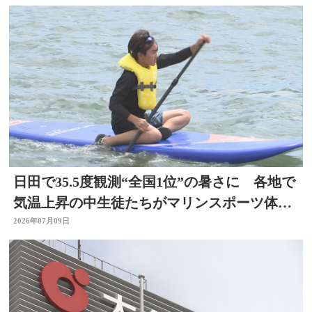
日田で35.5度観測“全国1位”の暑さに 各地で
気温上昇の中生徒たちがマリンスポーツ体
験 大分
2026年07月09日