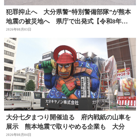
犯罪抑止へ 大分県警“特別警備部隊”が熊本
地震の被災地へ 県庁で出発式【令和8年熊
本地震】
2026年08月03日
大分七夕まつり開催迫る 府内戦紙の山車を
展示 熊本地震で取りやめる企業も 大分
2026年08月04日