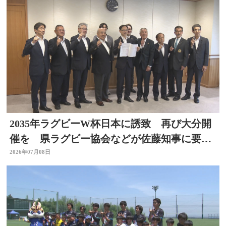
2035年ラグビーW杯日本に誘致 再び大分開
催を 県ラグビー協会などが佐藤知事に要望
書提出 大分
2026年07月08日