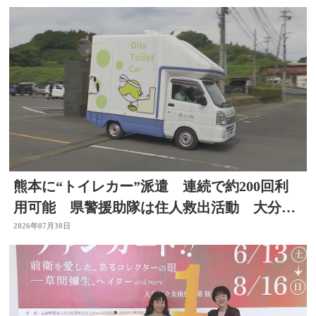
熊本に“トイレカー”派遣 連続で約200回利
用可能 県警援助隊は住人救出活動 大分か
ら支援の輪広がる
2026年07月30日