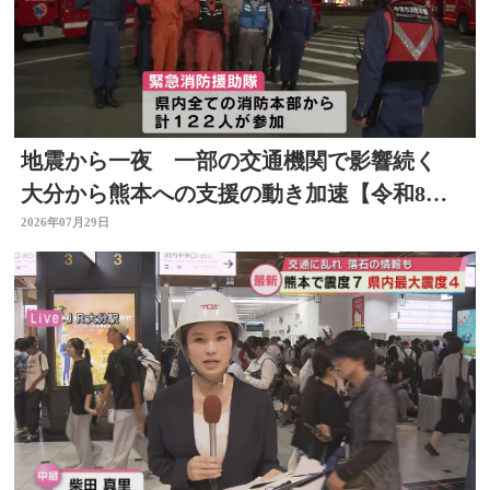
地震から一夜 一部の交通機関で影響続く
大分から熊本への支援の動き加速【令和8年
熊本地震】
2026年07月29日