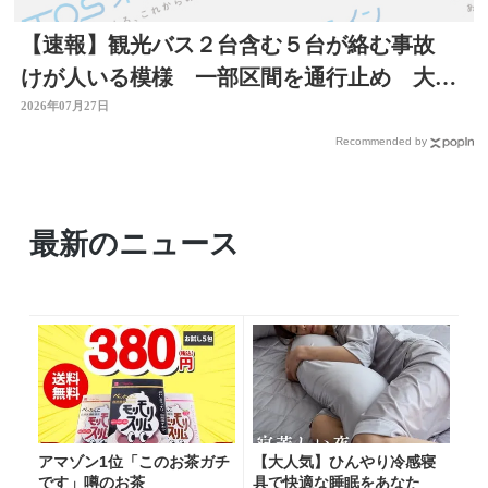
【速報】観光バス２台含む５台が絡む事故
けが人いる模様 一部区間を通行止め 大分
自動車道
2026年07月27日
Recommended by
最新のニュース
アマゾン1位「このお茶ガチ
【大人気】ひんやり冷感寝
です」噂のお茶
具で快適な睡眠をあなた