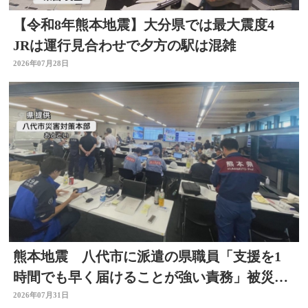
【令和8年熊本地震】大分県では最大震度4
JRは運行見合わせで夕方の駅は混雑
2026年07月28日
熊本地震 八代市に派遣の県職員「支援を1
時間でも早く届けることが強い責務」被災地
の状況語る 大分
2026年07月31日