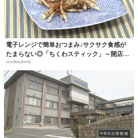
電子レンジで簡単おつまみ♪サクサク食感が
たまらない◎「ちくわスティック」～開店！
キッチン別府ちゃん～
2026年08月04日