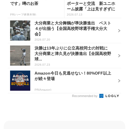
です」噂のお茶
ポーターと交流 新ユニホ
ーム披露「上は見すぎずに
一歩一歩...
PR(ハーブ健康本舗)
2026.07.13
大分商業と大分舞鶴が準決勝進出 ベスト
４が出揃う【全国高校野球選手権大分大
会】
2026.07.20
決勝は13年ぶりに公立高校同士の対戦に
大分商業と津久見が決勝進出【全国高校野
球...
2026.07.23
Amazon今日も見逃せない！80%OFF以上
が続々登場
PR(Amazon)
Recommended by