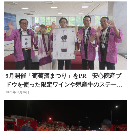
9月開催「葡萄酒まつり」をPR 安心院産ブ
ドウを使った限定ワインや県産牛のステーキ
など 大分
2026年08月06日