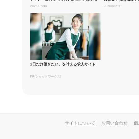
活躍を...
頭では募...
2026/07/30
2026/08/01
1日だけ働きたい、を叶える求人サイト
PR(ショットワークス)
サイトについて
お問い合わせ
個