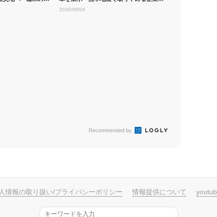
も 大分
2026/08/04
Recommended by
人情報の取り扱い/プライバシーポリシー
情報提供について
yout