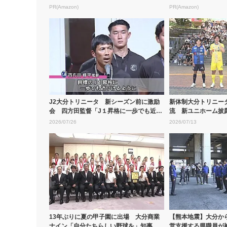
PR(Amazon)
PR(Amazon)
J2大分トリニータ 新シーズン前に激励
新体制大分トリニー
会 四方田監督「J１昇格に一歩でも近づ
流 新ユニホーム披
ける...
一歩一歩...
2026/07/26
2026/07/13
13年ぶりに夏の甲子園に出場 大分商業
【熊本地震】大分か
ナイン「自分たちらしい野球を」知事に
営支援する県職員が