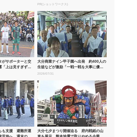
PR(ショットワークス)
タがサポーターと交
大分商業ナイン甲子園へ出発 約400人の
露「上は見すぎずに
生徒などが激励「一戦一戦を大事に優勝
をつ...
2026/07/31
らも支援 避難所運
大分七夕まつり開催迫る 府内戦紙の山
被災地へ 週末の街
車を展示 熊本地震で取りやめる企業