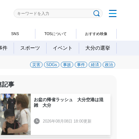
SNS
TOSについて
おすすめ映像
事件
スポーツ
イベント
大分の選挙
災害
SDGs
事故
事件
経済
政治
連記事
お盆の帰省ラッシュ 大分空港は混
雑 大分
2026年08月08日 18:00更新