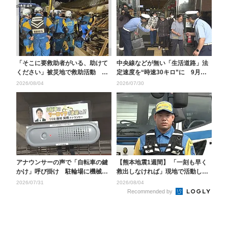
「そこに要救助者がいる、助けて
中央線などが無い「生活道路」法
ください」被災地で救助活動 警
定速度を“時速30キロ”に 9月か
察官が当時の状況を語...
らの引き下げを前...
2026/08/04
2026/07/30
アナウンサーの声で「自転車の鍵
【熊本地震1週間】 「一刻も早く
かけ」呼び掛け 駐輪場に機械設
救出しなければ」現地で活動した
置 警察官とテレビ局...
警察官が語る被災地...
2026/07/31
2026/08/04
Recommended by