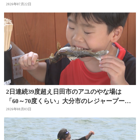
している」大分
2026年07月22日
2日連続39度超え日田市のアユのやな場は
「60～70度くらい」大分市のレジャープール
も賑わう 大分
2026年08月03日