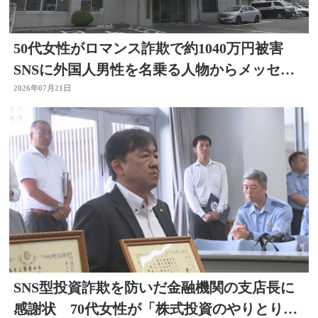
50代女性がロマンス詐欺で約1040万円被害
SNSに外国人男性を名乗る人物からメッセー
ジ 大分
2026年07月21日
SNS型投資詐欺を防いだ金融機関の支店長に
感謝状 70代女性が「株式投資のやりとりを