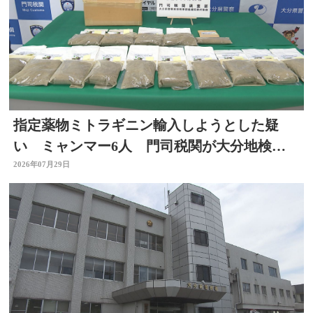
指定薬物ミトラギニン輸入しようとした疑
い ミャンマー6人 門司税関が大分地検に
告発 大分
2026年07月29日