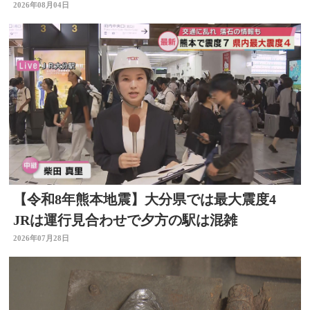
訴える
2026年08月04日
【令和8年熊本地震】大分県では最大震度4
JRは運行見合わせで夕方の駅は混雑
2026年07月28日