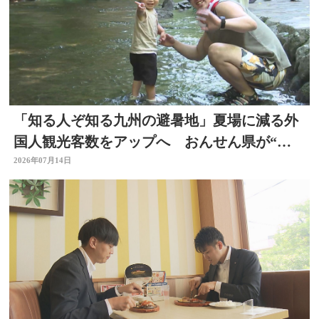
「知る人ぞ知る九州の避暑地」夏場に減る外
国人観光客数をアップへ おんせん県が“涼
しい大分”に
2026年07月14日