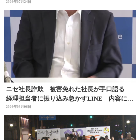
触して去った」と通報
2026年07月24日
ニセ社長詐欺 被害免れた社長が手口語る
経理担当者に振り込み急かすLINE 内容に不
信感 大分
2026年08月06日