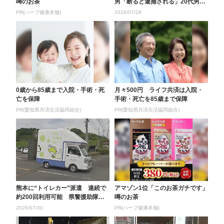
噂のお茶
男「断ると逮捕される」20代男性
がニセ警察詐欺で9...
PR(ハーブ健康本舗)
2026/07/28
0歳から85歳まで入院・手術・死
月々500円 ライフ共済は入院・
亡を保障
手術・死亡を85歳まで保障
PR(愛知県共済生活協同組合)
PR(愛知県共済生活協同組合)
熊本に“トイレカー”派遣 連続で
アマゾン1位「このお茶ガチです」
約200回利用可能 県警援助隊は
噂のお茶
住人救出活動 大...
2026/07/30
PR(ハーブ健康本舗)