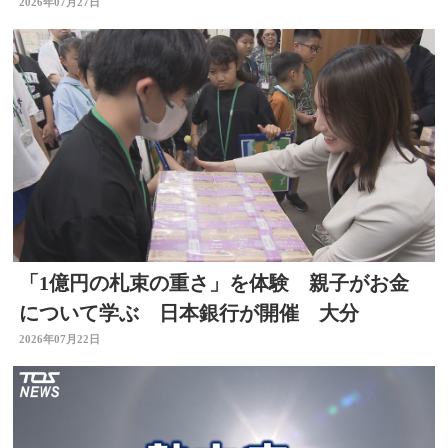
も出店に挑戦 大分
2026年07月27日
「1億円の札束の重さ」を体験 親子がお金
について学ぶ 日本銀行が開催 大分
2026年07月22日