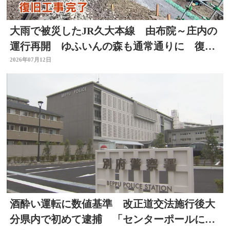
大雨で被災したJR久大本線 由布院～庄内の
運行再開 ゆふいんの森も通常通りに 復旧
工事完了 大分
2026年07月12日
酒酔い運転に数値基準 改正道交法施行後大
分県内で初めて逮捕 「センターポールに接