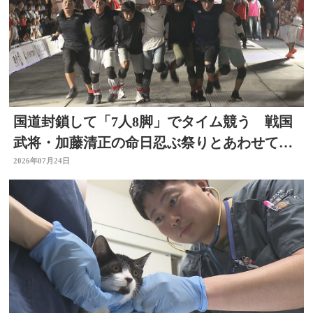
国道封鎖して「7人8脚」でタイム競う 戦国
武将・加藤清正の命日忍ぶ祭りとあわせて初
開催 大分
2026年07月24日