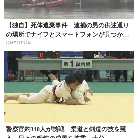
【独自】死体遺棄事件 逮捕の男の供述通り
の場所でナイフとスマートフォンが見つか
る 大分
2026年04月20日
警察官約340人が熱戦 柔道と剣道の技を競