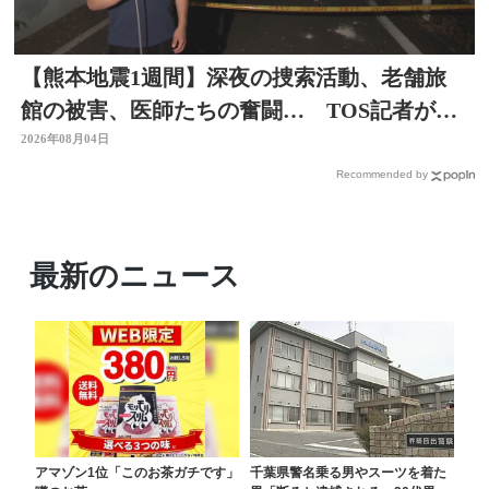
【熊本地震1週間】深夜の捜索活動、老舗旅
館の被害、医師たちの奮闘… TOS記者が取
材した被災地 大分
2026年08月04日
Recommended by
最新のニュース
アマゾン1位「このお茶ガチです」
千葉県警名乗る男やスーツを着た