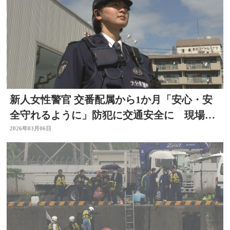
新人女性警官 交番配属から1か月「安心・安
全守れるように」防犯に交通安全に 現場で
奮闘 大分
2026年03月06日