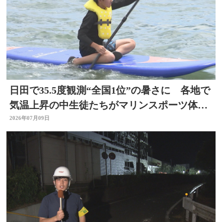
日田で35.5度観測“全国1位”の暑さに 各地で
気温上昇の中生徒たちがマリンスポーツ体
験 大分
2026年07月09日