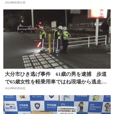
金の呼びかけも
2026年08月01日
大分市ひき逃げ事件 61歳の男を逮捕 歩道
で65歳女性を軽乗用車ではね現場から逃走し
た疑い
2026年08月06日