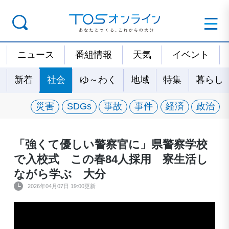
ニュース
番組情報
天気
イベント
新着
社会
ゆ～わく
地域
特集
暮らし
災害
SDGs
事故
事件
経済
政治
「強くて優しい警察官に」県警察学校
で入校式 この春84人採用 寮生活し
ながら学ぶ 大分
2026年04月07日 19:00更新