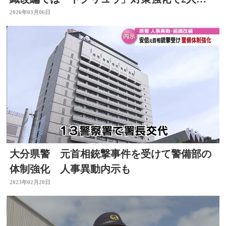
の参事官ポスト
2026年03月06日
大分県警 元首相銃撃事件を受けて警備部の
体制強化 人事異動内示も
2023年02月20日