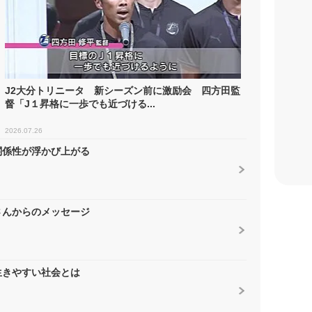
J2大分トリニータ 新シーズン前に激励会 四方田監
督「J１昇格に一歩でも近づける...
2026.07.26
関係性が浮かび上がる
さんからのメッセージ
生きやすい社会とは