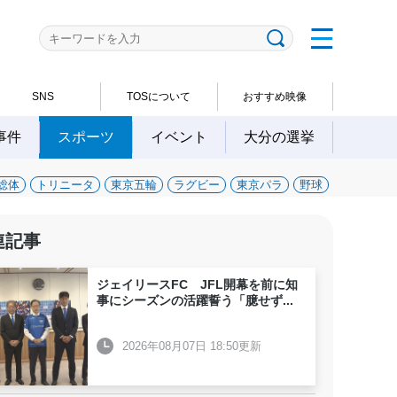
SNS
TOSについて
おすすめ映像
事件
スポーツ
イベント
大分の選挙
総体
トリニータ
東京五輪
ラグビー
東京パラ
野球
連記事
ジェイリースFC JFL開幕を前に知
事にシーズンの活躍誓う「臆せず
...
2026年08月07日 18:50更新