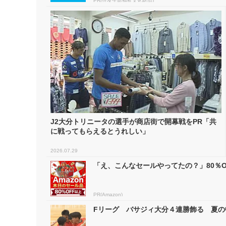
PR(住友生命福祉文化財団)
J2大分トリニータの選手が商店街で開幕戦をPR「共
に戦ってもらえるとうれしい」
2026.07.29
「え、こんなセールやってたの？」80％OF
PR(Amazon)
Fリーグ バサジィ大分４連勝飾る 夏