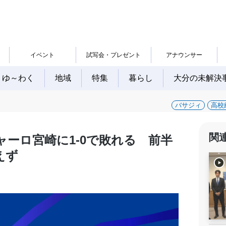
イベント
試写会・プレゼント
アナウンサー
ゆ～わく
地域
特集
暮らし
大分の未解決
バサジィ
高校
関
ャーロ宮崎に1-0で敗れる 前半
えず