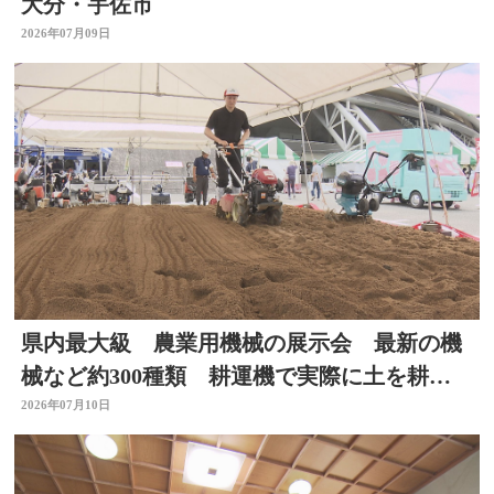
大分・宇佐市
2026年07月09日
県内最大級 農業用機械の展示会 最新の機
械など約300種類 耕運機で実際に土を耕す
体験も 大分
2026年07月10日