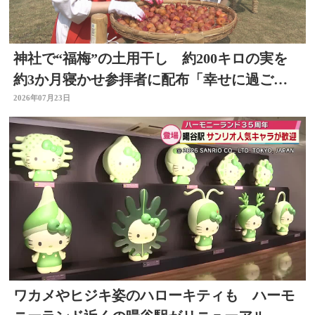
神社で“福梅”の土用干し 約200キロの実を
約3か月寝かせ参拝者に配布「幸せに過ごせ
るように」大分
2026年07月23日
ワカメやヒジキ姿のハローキティも ハーモ