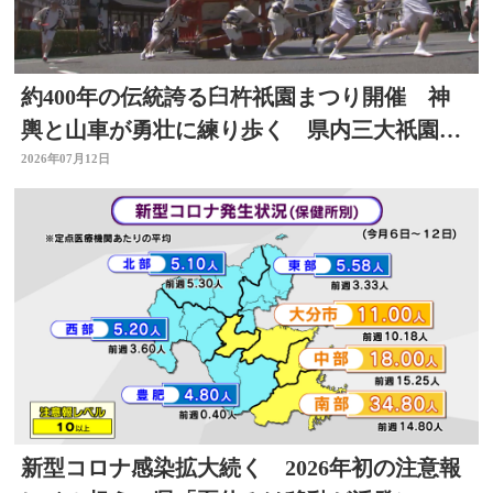
約400年の伝統誇る臼杵祇園まつり開催 神
輿と山車が勇壮に練り歩く 県内三大祇園の
１つ 大分
2026年07月12日
新型コロナ感染拡大続く 2026年初の注意報