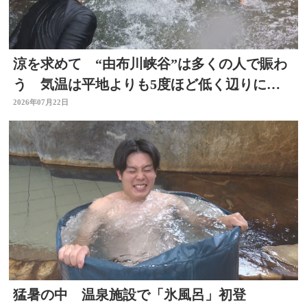
涼を求めて “由布川峡谷”は多くの人で賑わ
う 気温は平地よりも5度ほど低く辺りには
涼しい風も 大分
2026年07月22日
猛暑の中 温泉施設で「氷風呂」初登