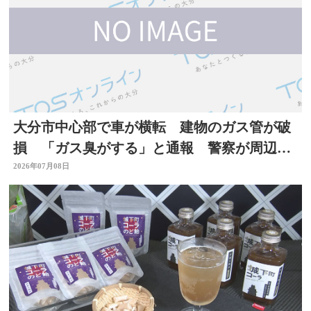
大分市中心部で車が横転 建物のガス管が破
損 「ガス臭がする」と通報 警察が周辺で
一時交通規制
2026年07月08日