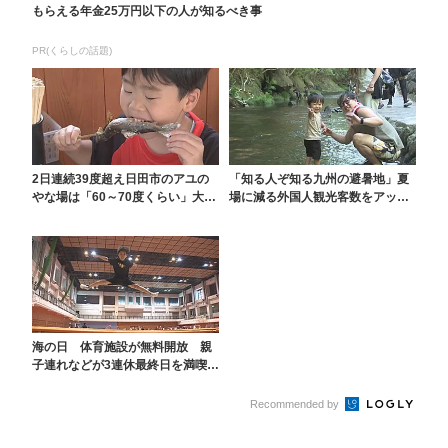
もらえる年金25万円以下の人が知るべき事
PR(くらしの話題)
2日連続39度超え日田市のアユの
「知る人ぞ知る九州の避暑地」夏
やな場は「60～70度くらい」大分
場に減る外国人観光客数をアップ
市のレジャープ...
へ おんせん県が“涼...
海の日 体育施設が無料開放 親
子連れなどが3連休最終日を満喫
大分
Recommended by