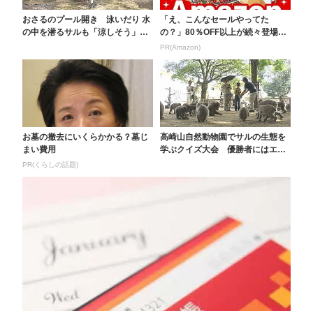
おさるのプール開き 泳いだり 水
「え、こんなセールやってた
の中を潜るサルも「涼しそう」大
の？」80％OFF以上が続々登場！
分市高崎山自然動物...
Amazonの本気が...
PR(Amazon)
お墓の撤去にいくらかかる？墓じ
高崎山自然動物園でサルの生態を
まい費用
学ぶクイズ大会 優勝者にはエサ
やり体験 8月31日...
PR(くらしの話題)