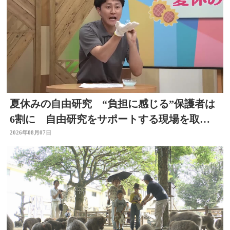
夏休みの自由研究 “負担に感じる”保護者は
6割に 自由研究をサポートする現場を取
材 スタジオで「割れないシャボン玉」づく
2026年08月07日
りも