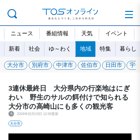
ニュース
番組情報
天気
イベント
新着
社会
ゆ～わく
地域
特集
暮らし
大分市
別府市
中津市
佐伯市
日田市
宇
3連休最終日 大分県内の行楽地はにぎ
わい 野生のサルの餌付けで知られる
大分市の高崎山にも多くの観光客
2026年02月23日 12:00更新
大分市