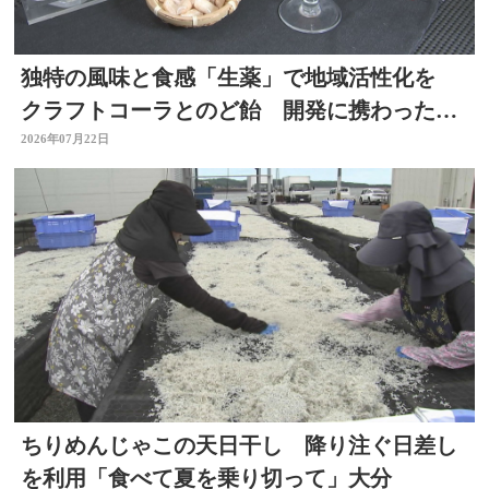
独特の風味と食感「生薬」で地域活性化を
クラフトコーラとのど飴 開発に携わった薬
剤師の思いは 大分
2026年07月22日
ちりめんじゃこの天日干し 降り注ぐ日差し
を利用「食べて夏を乗り切って」大分