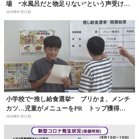
場 “水風呂だと物足りない”という声受けレ
ベルアップ 大分・日田市
2026年07月22日
小学校で“推し給食選挙” ブリかま、メンチ
カツ…児童がメニューをPR トップ獲得
は？ 選挙を身近に
2026年07月15日