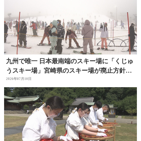
九州で唯一 日本最南端のスキー場に「くじゅ
うスキー場」宮崎県のスキー場が廃止方針
で 大分
2026年07月10日