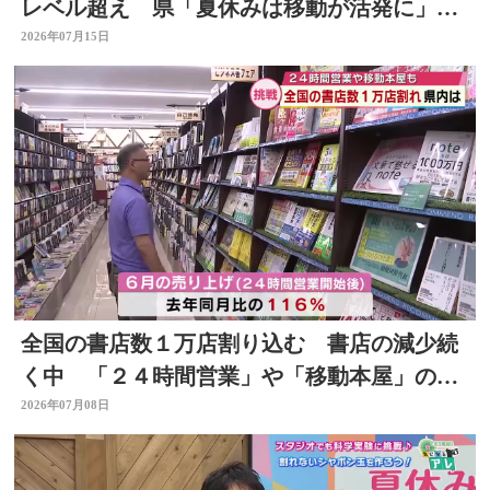
レベル超え 県「夏休みは移動が活発に」感
染対策を 大分
2026年07月15日
全国の書店数１万店割り込む 書店の減少続
く中 「２４時間営業」や「移動本屋」の取
り組みも 大分
2026年07月08日