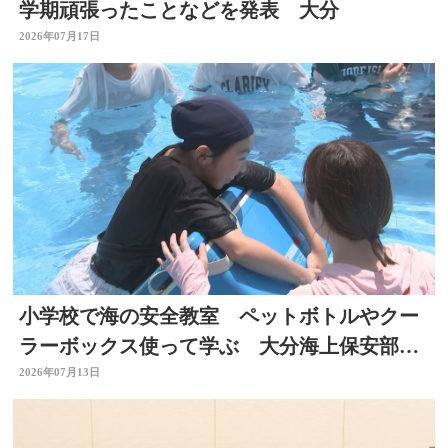
学期頑張ったことなどを発表 大分
2026年07月17日
小学校で海の安全教室 ペットボトルやクー
ラーボックス使って学ぶ 大分海上保安部が
初開催
2026年07月13日