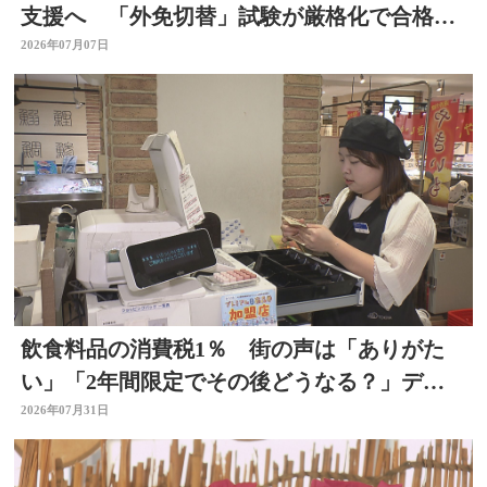
支援へ 「外免切替」試験が厳格化で合格率
低下 大分
2026年07月07日
飲食料品の消費税1％ 街の声は「ありがた
い」「2年間限定でその後どうなる？」デパ
ートの反応は 大分
2026年07月31日