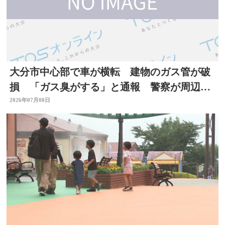
大分市中心部で車が横転 建物のガス管が破
損 「ガス臭がする」と通報 警察が周辺で
一時交通規制
2026年07月08日