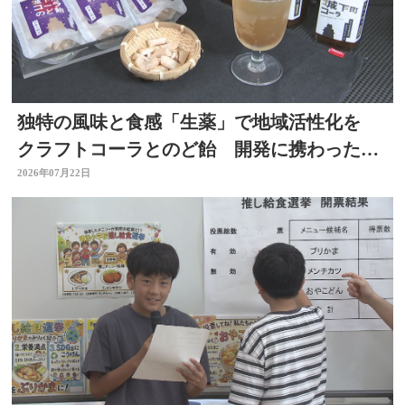
独特の風味と食感「生薬」で地域活性化を
クラフトコーラとのど飴 開発に携わった薬
剤師の思いは 大分
2026年07月22日