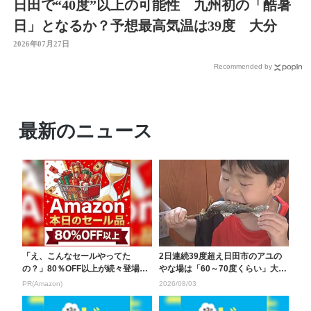
日田で“40度”以上の可能性 九州初の「酷暑
日」となるか？予想最高気温は39度 大分
2026年07月27日
Recommended by
最新のニュース
「え、こんなセールやってた
2日連続39度超え日田市のアユの
の？」80％OFF以上が続々登場！
やな場は「60～70度くらい」大分
Amazonの本気が...
市のレジャープ...
PR(Amazon)
2026/08/03