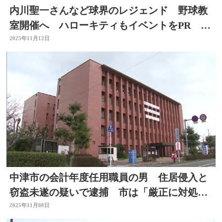
内川聖一さんなど球界のレジェンド 野球教
室開催へ ハローキティもイベントをPR 大
分
2025年11月12日
中津市の会計年度任用職員の男 住居侵入と
窃盗未遂の疑いで逮捕 市は「厳正に対処し
たい」 大分
2025年11月08日