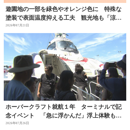
遊園地の一部を緑色やオレンジ色に 特殊な
塗装で表面温度抑える工夫 観光地も「涼」
PRで集客図る 大分
2026年07月21日
ホーバークラフト就航１年 ターミナルで記
念イベント 「急に浮かんだ」浮上体験も
大分
2026年07月26日