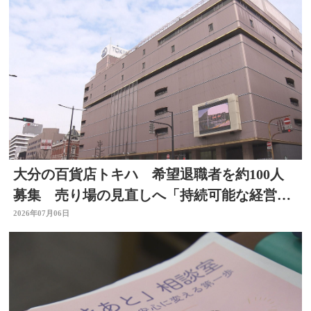
大分の百貨店トキハ 希望退職者を約100人
募集 売り場の見直しへ「持続可能な経営体
制構築のため」
2026年07月06日