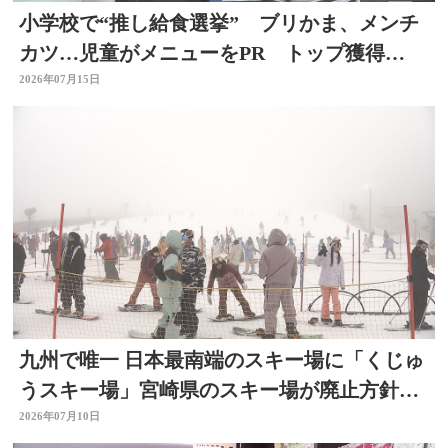
小学校で“推し給食選挙” ブリかま、メンチ
カツ…児童がメニューをPR トップ獲得
は？ 選挙を身近に
2026年07月15日
九州で唯一 日本最南端のスキー場に「くじゅ
うスキー場」宮崎県のスキー場が廃止方針
で 大分
2026年07月10日