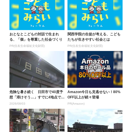
おとなとこどもの対話で生まれ
関西学院の生徒が考える、こども
る、「個」を尊重した社会づくり
たちが生きやすい社会とは
PR(住友生命福祉文化財団)
PR(住友生命福祉文化財団)
危険な暑さ続く 日田市で40度予
Amazon今日も見逃せない！80%
想「溶けそう…」すでに4地点で3
OFF以上が続々登場
5度以上の猛暑日...
2026/08/03
PR(Amazon)