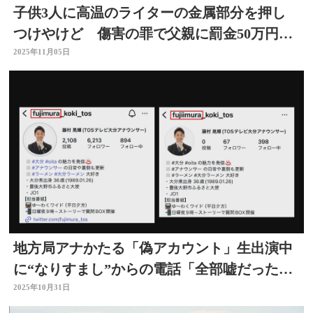
子供3人に高温のライターの金属部分を押し
つけやけど 傷害の罪で父親に罰金50万円略
式命令 大分
2025年11月05日
地方局アナかたる「偽アカウント」生出演中
に“なりすまし”からの電話「全部嘘だったん
だ」大分
2025年10月31日