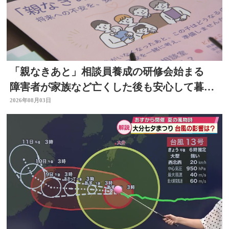
「親なきあと」相談員養成の研修会始まる
障害者が家族など亡くした後も安心して暮ら
せるように 大分
2026年08月03日