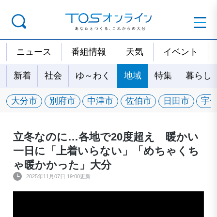
ニュース
番組情報
天気
イベント
新着
社会
ゆ～わく
地域
特集
暮らし
大分市
別府市
中津市
佐伯市
日田市
宇
立冬なのに…各地で20度超え 暖かい
一日に「上着いらない」「めちゃくち
ゃ暖かかった」大分
2025年11月07日 19:00更新