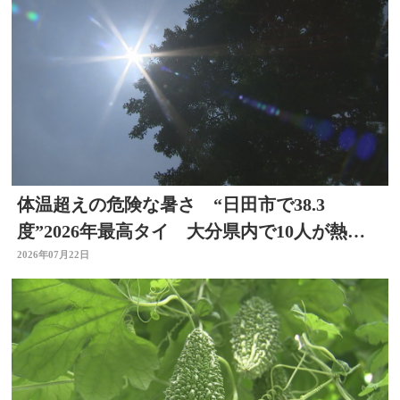
体温超えの危険な暑さ “日田市で38.3
度”2026年最高タイ 大分県内で10人が熱中
症疑いで搬送
2026年07月22日