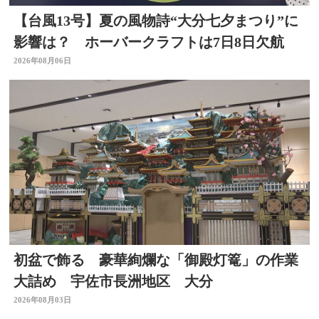
【台風13号】夏の風物詩“大分七夕まつり”に
影響は？ ホーバークラフトは7日8日欠航
2026年08月06日
初盆で飾る 豪華絢爛な「御殿灯篭」の作業
大詰め 宇佐市長洲地区 大分
2026年08月03日