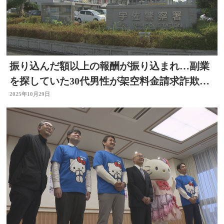
振り込んだ額以上の報酬が振り込まれ…副業
を探していた30代男性が架空料金請求詐欺の
被害 大分
2025年10月29日