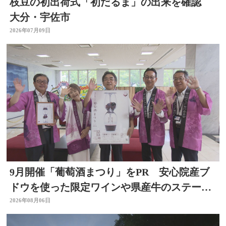
枝豆の初出荷式「初だるま」の出来を確認
大分・宇佐市
2026年07月09日
9月開催「葡萄酒まつり」をPR 安心院産ブ
ドウを使った限定ワインや県産牛のステーキ
など 大分
2026年08月06日