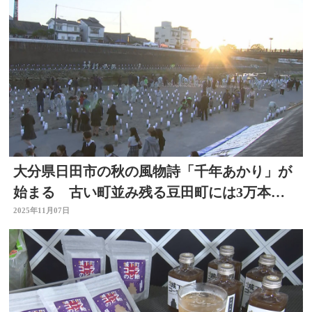
大分県日田市の秋の風物詩「千年あかり」が
始まる 古い町並み残る豆田町には3万本の
竹灯籠
2025年11月07日