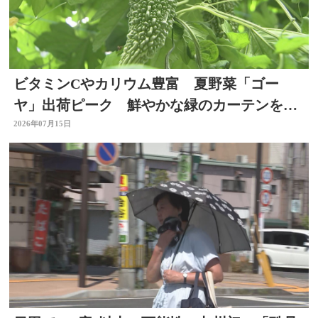
ビタミンCやカリウム豊富 夏野菜「ゴー
ヤ」出荷ピーク 鮮やかな緑のカーテンをか
きわけ収穫作業 大分
2026年07月15日