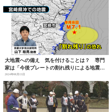
大地震への備え 気を付けることは？ 専門
家は「今後プレートの割れ残りによる地震発
生」指摘 大分
2024年08月15日