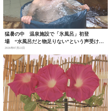
猛暑の中 温泉施設で「氷風呂」初登
場 “水風呂だと物足りない”という声受けレ
ベルアップ 大分・日田市
2026年07月22日