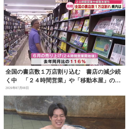
全国の書店数１万店割り込む 書店の減少続
く中 「２４時間営業」や「移動本屋」の取
り組みも 大分
2026年07月08日