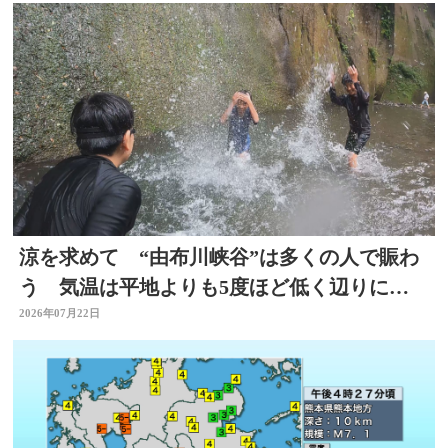
涼を求めて “由布川峡谷”は多くの人で賑わ
う 気温は平地よりも5度ほど低く辺りには
涼しい風も 大分
2026年07月22日