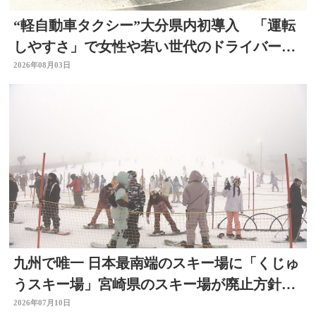
“軽自動車タクシー”大分県内初導入 「運転
しやすさ」で女性や若い世代のドライバー確
保へ
2026年08月03日
九州で唯一 日本最南端のスキー場に「くじゅ
うスキー場」宮崎県のスキー場が廃止方針
で 大分
2026年07月10日