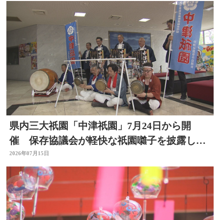
りも
県内三大祇園「中津祇園」7月24日から開
催 保存協議会が軽快な祇園囃子を披露し祭
りをPR 大分
2026年07月15日