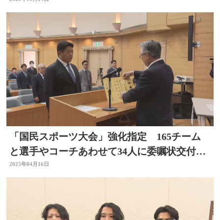
てきた」大分
「国民スポーツ大会」強化指定 165チーム
と選手やコーチあわせて34人に委嘱状交付
大分
2025年04月16日