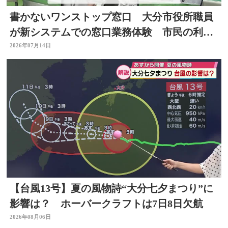
書かないワンストップ窓口 大分市役所職員
が新システムでの窓口業務体験 市民の利便
性向上と業務効率化へ
2026年07月14日
【台風13号】夏の風物詩“大分七夕まつり”に
影響は？ ホーバークラフトは7日8日欠航
2026年08月06日