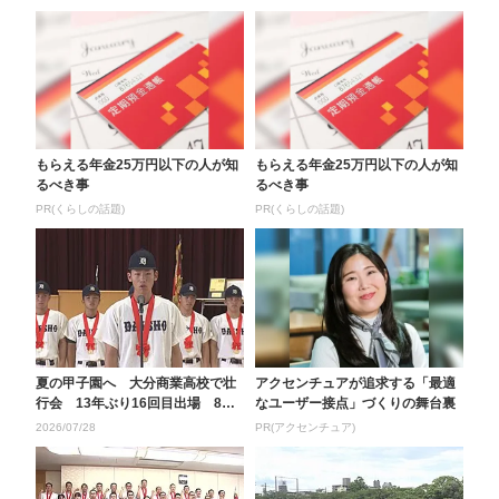
もらえる年金25万円以下の人が知
もらえる年金25万円以下の人が知
るべき事
るべき事
PR(くらしの話題)
PR(くらしの話題)
夏の甲子園へ 大分商業高校で壮
アクセンチュアが追求する「最適
行会 13年ぶり16回目出場 8月5
なユーザー接点」づくりの舞台裏
日に開幕
2026/07/28
PR(アクセンチュア)