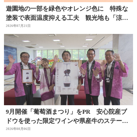
遊園地の一部を緑色やオレンジ色に 特殊な
塗装で表面温度抑える工夫 観光地も「涼」
PRで集客図る 大分
2026年07月21日
9月開催「葡萄酒まつり」をPR 安心院産ブ
ドウを使った限定ワインや県産牛のステーキ
など 大分
2026年08月06日