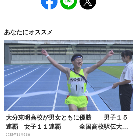
あなたにオススメ
大分東明高校が男女ともに優勝 男子１５
連覇 女子１１連覇 全国高校駅伝大会
大分県予選
2025年11月01日