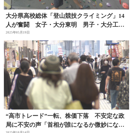
大分県高校総体「登山競技クライミング」14
人が奮闘 女子・大分東明 男子・大分工業
が優勝
2025年05月19日
“高市トレード”一転、株価下落 不安定な政
局に不安の声「首相が誰になるか微妙になっ
2025年10月14日