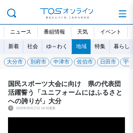
ニュース
番組情報
天気
イベント
新着
社会
ゆ～わく
地域
特集
暮らし
大分市
別府市
中津市
佐伯市
日田市
宇
国民スポーツ大会に向け 県の代表団
活躍誓う「ユニフォームにはふるさと
への誇りが」大分
2025年09月17日 18:30更新