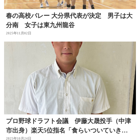
春の高校バレー 大分県代表が決定 男子は大
分南 女子は東九州龍谷
2025年11月02日
プロ野球ドラフト会議 伊藤大晟投手（中津
市出身）楽天5位指名「食らいついていきた
い」大分
2025年10月24日