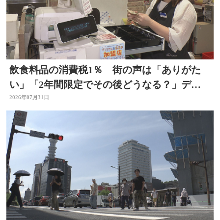
飲食料品の消費税1％ 街の声は「ありがた
い」「2年間限定でその後どうなる？」デパ
ートの反応は 大分
2026年07月31日