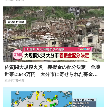
一時交通規制
2026年07月08日
佐賀関大規模火災 義援金の配分決定 全壊
世帯に643万円 大分市に寄せられた募金は
総額約6億円
2026年07月07日