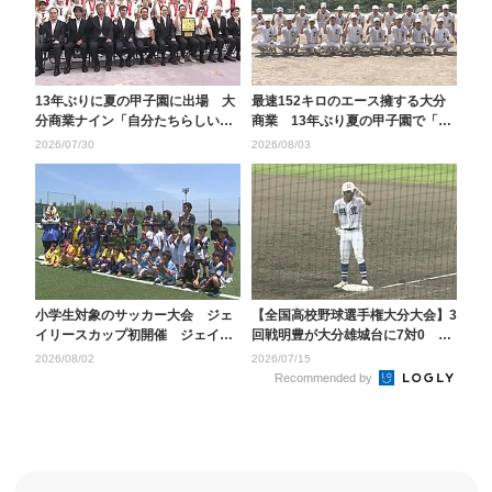
13年ぶりに夏の甲子園に出場 大
最速152キロのエース擁する大分
分商業ナイン「自分たちらしい野
商業 13年ぶり夏の甲子園で「ベ
球を」知事に活躍を...
スト4狙う」8日...
2026/07/30
2026/08/03
小学生対象のサッカー大会 ジェ
【全国高校野球選手権大分大会】3
イリースカップ初開催 ジェイリ
回戦明豊が大分雄城台に7対0 大
ースFCの選手と交流...
分上野丘は竹田に...
2026/08/02
2026/07/15
Recommended by