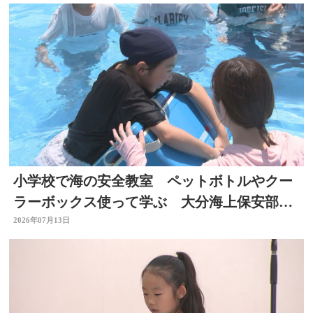
小学校で海の安全教室 ペットボトルやクー
ラーボックス使って学ぶ 大分海上保安部が
初開催
2026年07月13日