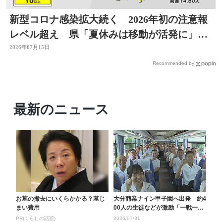
新型コロナ感染拡大続く 2026年初の注意報
レベル超え 県「夏休みは移動が活発に」感
染対策を 大分
2026年07月15日
Recommended by
最新のニュース
お墓の撤去にいくらかかる？墓じ
大分商業ナイン甲子園へ出発 約4
まい費用
00人の生徒などが激励「一戦一戦
を大事に優勝をつ...
PR(くらしの話題)
2026/07/31