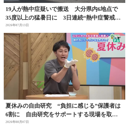
19人が熱中症疑いで搬送 大分県内6地点で
35度以上の猛暑日に 3日連続“熱中症警戒ア
ラート”発表
2026年07月13日
夏休みの自由研究 “負担に感じる”保護者は
6割に 自由研究をサポートする現場を取
材 スタジオで「割れないシャボン玉」づく
2026年08月07日