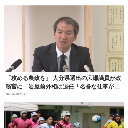
「攻める農政を」 大分県選出の広瀬議員が政
務官に 岩屋前外相は退任「名誉な仕事がで
き生涯誇り」
2025年10月24日