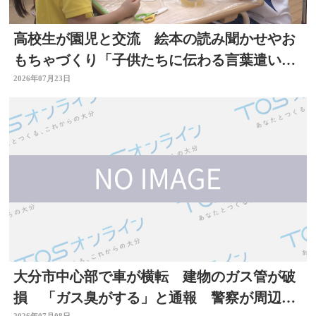
高校生が園児と交流 絵本の読み聞かせやお
もちゃづくり「子供たちに伝わる言葉遣いが
大切と思った」大分
2026年07月23日
大分市中心部で車が横転 建物のガス管が破
損 「ガス臭がする」と通報 警察が周辺で