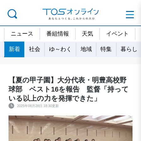
ニュース
番組情報
天気
イベント
新着
社会
ゆ～わく
地域
特集
暮らし
【夏の甲子園】大分代表・明豊高校野
球部 ベスト16を報告 監督「持って
いる以上の力を発揮できた」
2025年08月28日 18:30更新