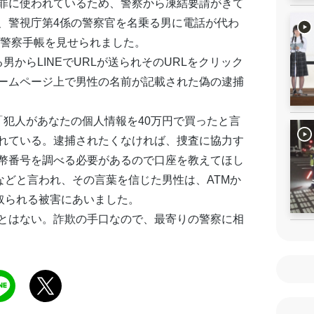
罪に使われているため、警察から凍結要請がきて
、警視庁第4係の警察官を名乗る男に電話が代わ
の警察手帳を見せられました。
からLINEでURLが送られそのURLをクリック
ームページ上で男性の名前が記載された偽の逮捕
「犯人があなたの個人情報を40万円で買ったと言
れている。逮捕されたくなければ、捜査に協力す
幣番号を調べる必要があるので口座を教えてほし
などと言われ、その言葉を信じた男性は、ATMか
取られる被害にあいました。
とはない。詐欺の手口なので、最寄りの警察に相