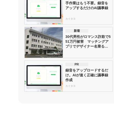
手作業はもう不要。録音を
アップするだけのAI議事録
カイタヨ
新着
30代男性がロマンス詐欺で5
51万円被害 マッチングア
プリでデザイナー名乗る者
に...
PR
録音をアップロードするだ
け。AIが速く正確に議事録
作成
カイタヨ