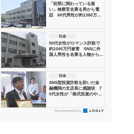
「犯罪に関わっている疑
い」検察官名乗る男から電
話 60代男性が約1380万円
だま...
社会
50代女性がロマンス詐欺で
約1040万円被害 SNSに外
国人男性を名乗る人物から...
社会
SNS型投資詐欺を防いだ金
融機関の支店長に感謝状 7
0代女性が「株式投資のやり
と...
Recommended by