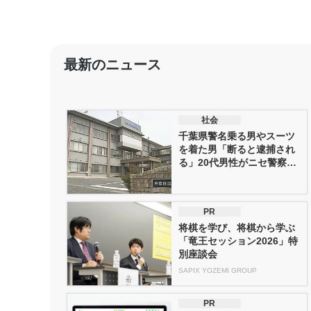
最新のニュース
社会
千葉県警名乗る男やスーツ
を着た男「断ると逮捕され
る」20代男性がニセ警察詐
欺で9...
PR
将棋を学び、将棋から学ぶ
「竜王セッション2026」特
別座談会
SAPIX YOZEMI GROUP
PR