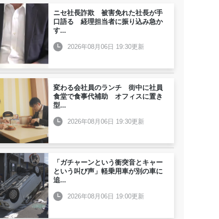
ニセ社長詐欺 被害免れた社長が手
口語る 経理担当者に振り込み急か
す
...
2026年08月06日 19:30更新
変わる会社員のランチ 街中に社員
食堂で食事代補助 オフィスに置き
型
...
2026年08月06日 19:30更新
「ガチャーンという衝突音とキャー
という叫び声」軽乗用車が別の車に
追
...
2026年08月06日 19:00更新