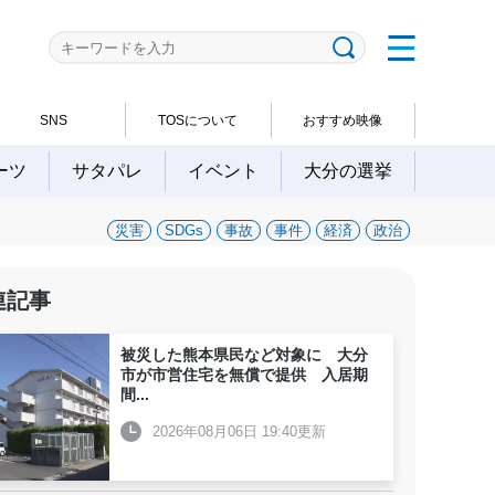
SNS
TOSについて
おすすめ映像
ーツ
サタパレ
イベント
大分の選挙
災害
SDGs
事故
事件
経済
政治
連記事
被災した熊本県民など対象に 大分
市が市営住宅を無償で提供 入居期
間
...
2026年08月06日 19:40更新