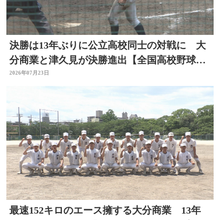
決勝は13年ぶりに公立高校同士の対戦に 大
分商業と津久見が決勝進出【全国高校野球選
手権大分大会】
2026年07月23日
最速152キロのエース擁する大分商業 13年