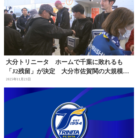
大分トリニータ ホームで千葉に敗れるも
「J2残留」が決定 大分市佐賀関の大規模火
災で募金活動も
2025年11月23日