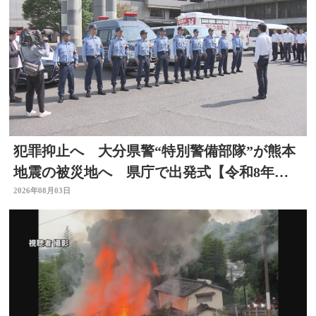
犯罪抑止へ 大分県警“特別警備部隊”が熊本
地震の被災地へ 県庁で出発式【令和8年熊
本地震】
2026年08月03日