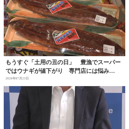
もうすぐ「土用の丑の日」 豊漁でスーパー
ではウナギが値下がり 専門店には悩み
も… 大分
2026年07月23日