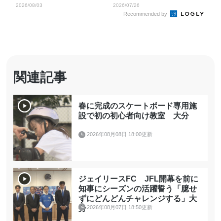
試合は9月5日
ム戦
2026/08/03
2026/07/26
Recommended by
関連記事
春に完成のスケートボード専用施
設で初の初心者向け教室 大分
2026年08月08日 18:00更新
ジェイリースFC JFL開幕を前に
知事にシーズンの活躍誓う「臆せ
ずにどんどんチャレンジする」大
2026年08月07日 18:50更新
分