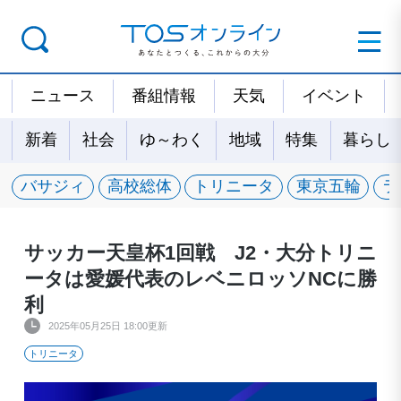
ニュース
番組情報
天気
イベント
新着
社会
ゆ～わく
地域
特集
暮らし
バサジィ
高校総体
トリニータ
東京五輪
ラ
サッカー天皇杯1回戦 J2・大分トリニ
ータは愛媛代表のレベニロッソNCに勝
利
2025年05月25日 18:00更新
トリニータ