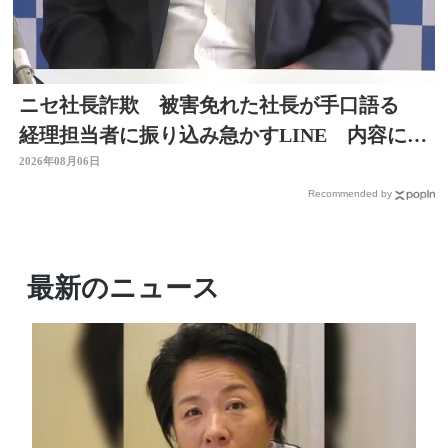
ニセ社長詐欺 被害免れた社長が手口語る
経理担当者に振り込み急かすLINE 内容に不
信感 大分
2026年08月06日
Recommended by
最新のニュース