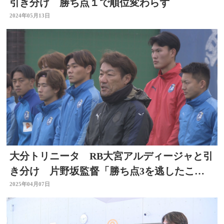
引き分け 勝ち点１で順位変わらず
2024年05月13日
大分トリニータ RB大宮アルディージャと引
き分け 片野坂監督「勝ち点3を逃したこと
が本当に悔しい」
2025年04月07日