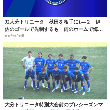
J2大分トリニータ 秋田を相手に1―２ 伊
佐のゴールで先制するも 雨のホームで悔し
い逆転負け
2025年06月16日
大分トリニータ特別大会前のプレシーズンマ