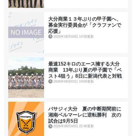
大分商業１３年ぶりの甲子園へ、
募金実行委員会が「クラファンで
応援」
2026年08月04日 14:00更新
最速152キロのエース擁する大分
商業 13年ぶり夏の甲子園で「ベ
スト4狙う」8日に新潟代表と対戦
2026年08月03日 19:00更新
バサジィ大分 夏の中断期間前に
湘南ベルマーレに逆転勝利 次の
試合は9月5日
2026年08月03日 15:40更新