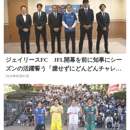
ジェイリースFC JFL開幕を前に知事にシー
ズンの活躍誓う「臆せずにどんどんチャレン
ジする」大分
2026年08月07日