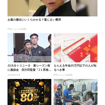
お墓の撤去にいくらかかる？墓じまい費用
PR(くらしの話題)
J2大分トリニータ 新シーズン前
もらえる年金25万円以下の人が知
に激励会 四方田監督「J１昇格に
るべき事
一歩でも近づける...
2026/07/26
PR(くらしの話題)