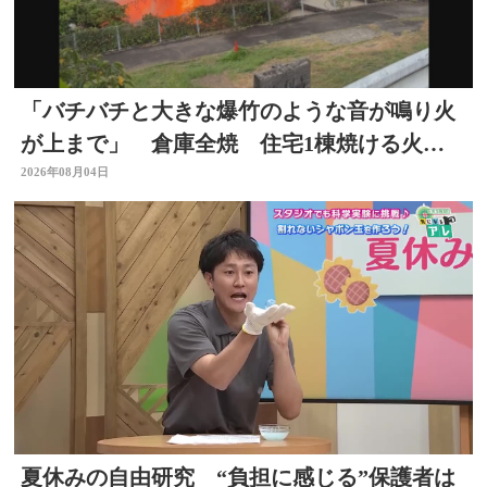
「バチバチと大きな爆竹のような音が鳴り火
が上まで」 倉庫全焼 住宅1棟焼ける火
事 大分
2026年08月04日
夏休みの自由研究 “負担に感じる”保護者は