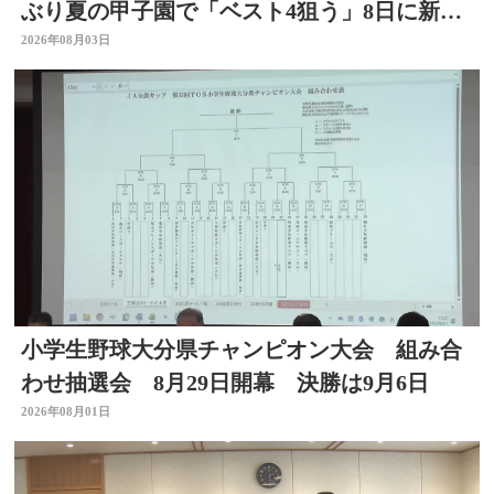
ぶり夏の甲子園で「ベスト4狙う」8日に新潟
代表と対戦
2026年08月03日
小学生野球大分県チャンピオン大会 組み合
わせ抽選会 8月29日開幕 決勝は9月6日
2026年08月01日