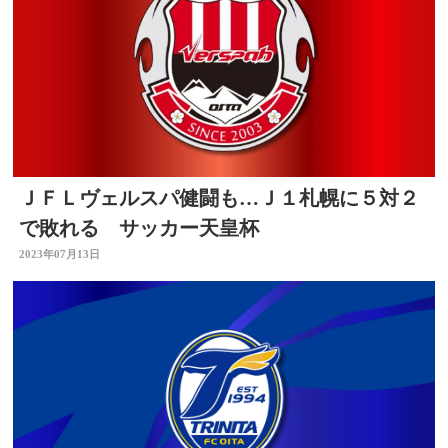
ＪＦＬヴェルスパ健闘も…Ｊ１札幌に５対２
で敗れる サッカー天皇杯
2023年07月13日