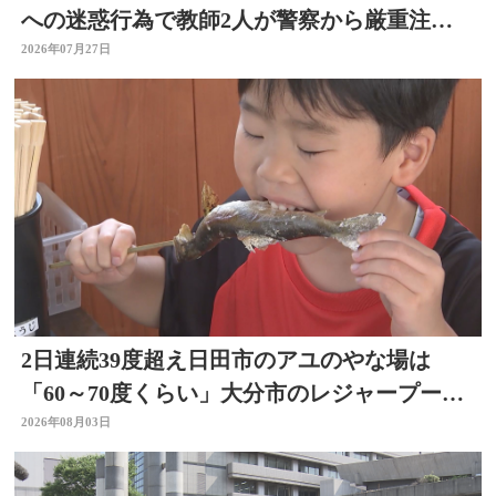
への迷惑行為で教師2人が警察から厳重注
意 文書訓告に 大分
2026年07月27日
2日連続39度超え日田市のアユのやな場は
「60～70度くらい」大分市のレジャープール
も賑わう 大分
2026年08月03日