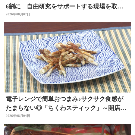
6割に 自由研究をサポートする現場を取
材 スタジオで「割れないシャボン玉」づく
2026年08月07日
りも
電子レンジで簡単おつまみ♪サクサク食感が
たまらない◎「ちくわスティック」～開店！
キッチン別府ちゃん～
2026年08月04日