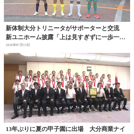
新体制大分トリニータがサポーターと交流
新ユニホーム披露「上は見すぎずに一歩一
歩」リーグ開幕直前
2026年07月13日
13年ぶりに夏の甲子園に出場 大分商業ナイ