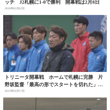
ッチ J2札幌に1-0で勝利 開幕戦は2月8日
2026年02月02日
トリニータ開幕戦 ホームで札幌に完勝 片
野坂監督「最高の形でスタートを切れた」約
1万4500人が歓喜
2025年02月17日