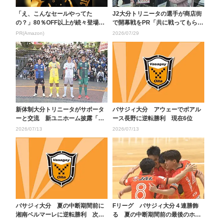
「え、こんなセールやってた
J2大分トリニータの選手が商店街
の？」80％OFF以上が続々登場！
で開幕戦をPR「共に戦ってもらえ
Amazonの本気が...
るとうれしい」
PR(Amazon)
2026/07/29
新体制大分トリニータがサポータ
バサジィ大分 アウェーでボアル
ーと交流 新ユニホーム披露「上
ース長野に逆転勝利 現在6位
は見すぎずに一歩一歩...
2026/07/13
2026/07/13
バサジィ大分 夏の中断期間前に
Fリーグ バサジィ大分４連勝飾
湘南ベルマーレに逆転勝利 次の
る 夏の中断期間前の最後のホー