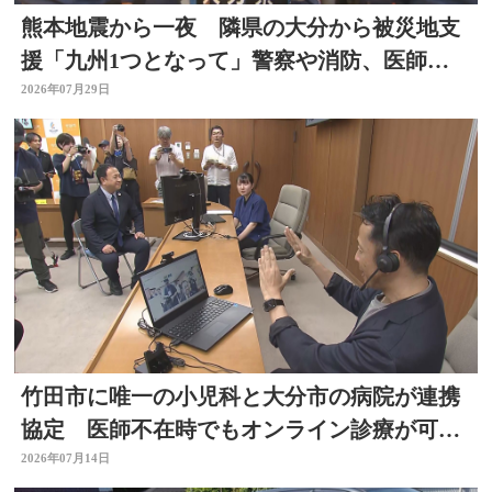
熊本地震から一夜 隣県の大分から被災地支
援「九州1つとなって」警察や消防、医師、
看護師、水道局など
2026年07月29日
竹田市に唯一の小児科と大分市の病院が連携
協定 医師不在時でもオンライン診療が可能
に
2026年07月14日