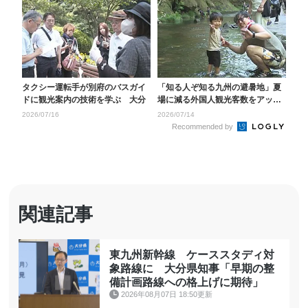
タクシー運転手が別府のバスガイ
「知る人ぞ知る九州の避暑地」夏
ドに観光案内の技術を学ぶ 大分
場に減る外国人観光客数をアップ
へ おんせん県が“涼...
2026/07/16
2026/07/14
Recommended by
関連記事
東九州新幹線 ケーススタディ対
象路線に 大分県知事「早期の整
備計画路線への格上げに期待」
2026年08月07日 18:50更新