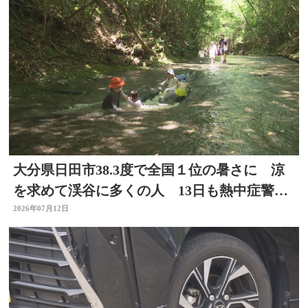
大分県日田市38.3度で全国１位の暑さに 涼
を求めて渓谷に多くの人 13日も熱中症警戒
アラート発表
2026年07月12日