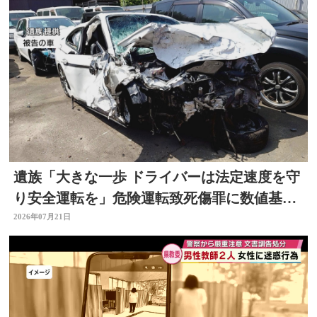
遺族「大きな一歩 ドライバーは法定速度を守
り安全運転を」危険運転致死傷罪に数値基
準 改正法施行
2026年07月21日