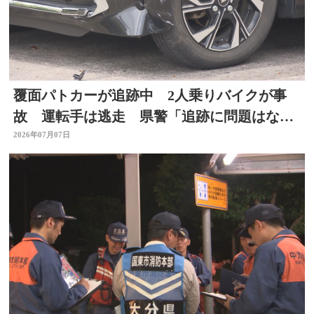
覆面パトカーが追跡中 2人乗りバイクが事
故 運転手は逃走 県警「追跡に問題はな
い」大分
2026年07月07日