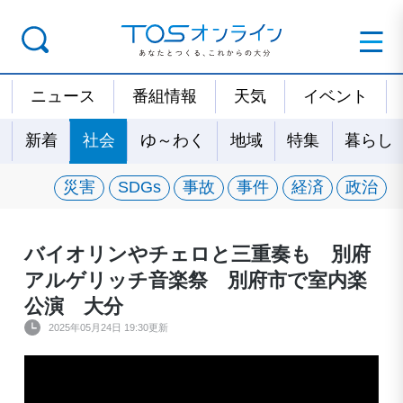
ニュース
番組情報
天気
イベント
新着
社会
ゆ～わく
地域
特集
暮らし
災害
SDGs
事故
事件
経済
政治
バイオリンやチェロと三重奏も 別府
アルゲリッチ音楽祭 別府市で室内楽
公演 大分
2025年05月24日 19:30更新