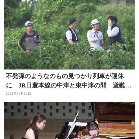
不発弾のようなのもの見つかり列車が運休
に JR日豊本線の中津と東中津の間 避難所
も開設 大分
2025年06月18日