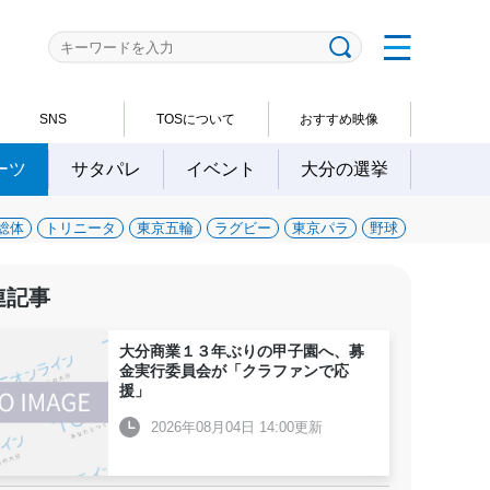
SNS
TOSについて
おすすめ映像
ーツ
サタパレ
イベント
大分の選挙
総体
トリニータ
東京五輪
ラグビー
東京パラ
野球
連記事
大分商業１３年ぶりの甲子園へ、募
金実行委員会が「クラファンで応
援」
2026年08月04日 14:00更新