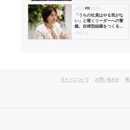
PR
「うちの社員はやる気がな
い」と嘆くリーダーへの警
鐘。自律型組織をつくる前
に外せな...
ビズヒント
サイトについて
お問い合わせ
個