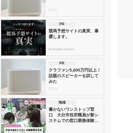
デノン
PR
競馬予想サイトの真実、暴
露します。
BettingBreakDown
PR
クラファン5,600万円以上！
話題のスピーカーを試して
みた
デノン
地域
書かないワンストップ窓
口 大分市役所職員が新シ
ステムでの窓口業務体験
市民の利便...