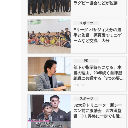
ラグビー協会などが佐藤知
事に...
スポーツ
Fリーグ バサジィ大分の選
手と監督 保育園でミニゲ
ームなど交流 大分
PR
部下が指示待ちになる、本
当の理由。23年続く自律型
組織に共通する「3つの要
素」
ビズヒント
スポーツ
J2大分トリニータ 新シー
ズン前に激励会 四方田監
督「J１昇格に一歩でも近づ
ける...